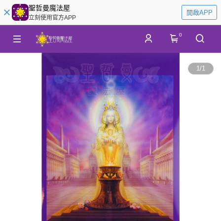
聖哲曼魔法屋
開啟APP
立刻使用官方APP
0
1
/
1