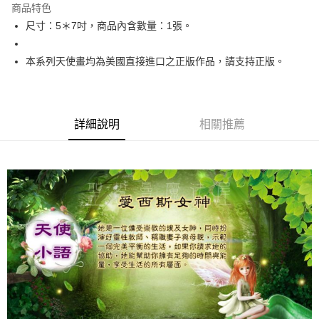
商品特色
Apple Pay
尺寸：5＊7吋，商品內含數量：1張。
街口支付
本系列天使畫均為美國直接進口之正版作品，請支持正版。
悠遊付
ATM付款
詳細說明
相關推薦
運送方式
全家取貨付款
每筆NT$80，滿NT$3,000(含以上)免運費
7-11取貨付款
每筆NT$80，滿NT$3,000(含以上)免運費
賣家宅配幫您送（台灣）
每筆NT$80，滿NT$3,000(含以上)免運費
郵局幫你送（離島）
每筆NT$80，滿NT$3,000(含以上)免運費