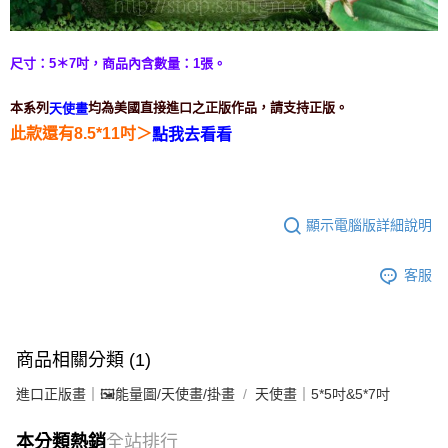
付款後門市自取
免運費
尺寸：5＊7吋，
商品內含數量：1張。
本系列
均為美國直接進口之正版作品，請支持正版。
天使畫
＞
此款還有8.5*11吋
點我去看看
顯示電腦版詳細說明
客服
商品相關分類 (1)
進口正版畫｜🖼️能量圖/天使畫/掛畫
天使畫｜5*5吋&5*7吋
本分類熱銷
全站排行