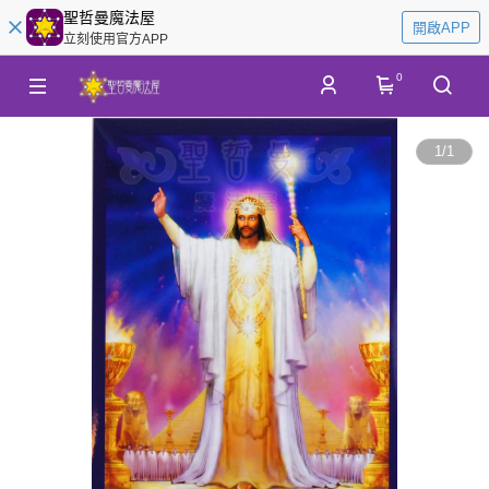
聖哲曼魔法屋
開啟APP
立刻使用官方APP
0
1
/
1