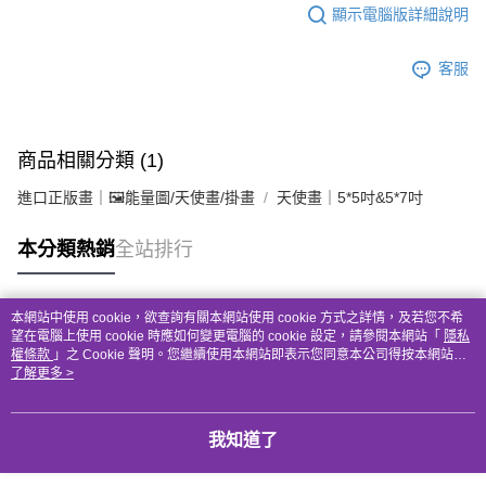
顯示電腦版詳細說明
客服
商品相關分類 (1)
進口正版畫｜🖼️能量圖/天使畫/掛畫
天使畫｜5*5吋&5*7吋
本分類熱銷
全站排行
本網站中使用 cookie，欲查詢有關本網站使用 cookie 方式之詳情，及若您不希
熱門標籤
望在電腦上使用 cookie 時應如何變更電腦的 cookie 設定，請參閱本網站「
隱私
權條款
」之 Cookie 聲明。您繼續使用本網站即表示您同意本公司得按本網站使
用條款之 Cookie 聲明使用 cookie。
了解更多 >
我知道了