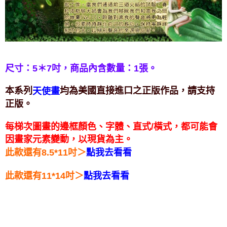
每筆NT$80，滿NT$3,000(含以上)免運費
付款後門市自取
免運費
尺寸：5＊7吋，
商品內含數量：1張。
本系列
均為美國直接進口之正版作品，請支持
天使畫
正版。
每梯次圖畫的邊框顏色、字體、直式/橫式，都可能會
因畫家元素變動，以現貨為主。
＞
此款還有8.5*11吋
點我去看看
＞
此款還有11*14吋
點我去看看