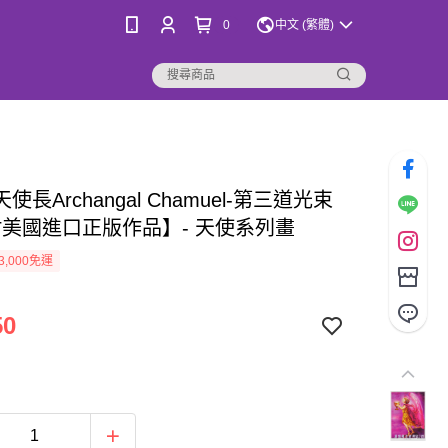
0
中文 (繁體)
使長Archangal Chamuel-第三道光束
7吋美國進口正版作品】- 天使系列畫
3,000免運
50