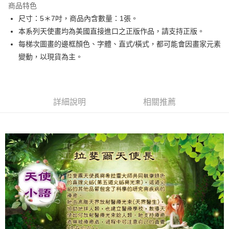
商品特色
Apple Pay
尺寸：5＊7吋，商品內含數量：1張。
本系列天使畫均為美國直接進口之正版作品，請支持正版。
街口支付
每梯次圖畫的邊框顏色、字體、直式/橫式，都可能會因畫家元素
悠遊付
變動，以現貨為主。
ATM付款
運送方式
詳細說明
相關推薦
全家取貨付款
每筆NT$80，滿NT$3,000(含以上)免運費
7-11取貨付款
每筆NT$80，滿NT$3,000(含以上)免運費
賣家宅配幫您送（台灣）
每筆NT$80，滿NT$3,000(含以上)免運費
郵局幫你送（離島）
每筆NT$80，滿NT$3,000(含以上)免運費