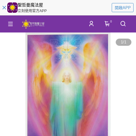
聖哲曼魔法屋
開啟APP
立刻使用官方APP
0
1
/
1