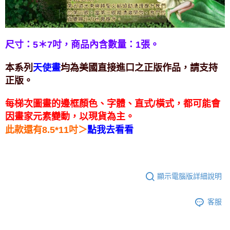
付款後門市自取
免運費
尺寸：5＊7吋，
商品內含數量：1張。
本系列
均為美國直接進口之正版作品，請支持
天使畫
正版。
每梯次圖畫的邊框顏色、字體、直式/橫式，都可能會
因畫家元素變動，以現貨為主。
＞
此款還有8.5*11吋
點我去看看
顯示電腦版詳細說明
客服