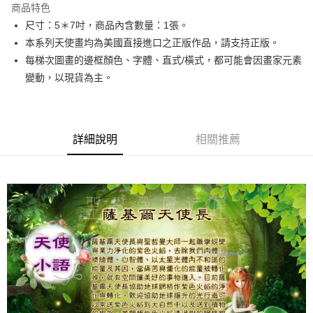
商品特色
Apple Pay
尺寸：5＊7吋，商品內含數量：1張。
本系列天使畫均為美國直接進口之正版作品，請支持正版。
街口支付
每梯次圖畫的邊框顏色、字體、直式/橫式，都可能會因畫家元素
悠遊付
變動，以現貨為主。
ATM付款
運送方式
詳細說明
相關推薦
全家取貨付款
每筆NT$80，滿NT$3,000(含以上)免運費
7-11取貨付款
每筆NT$80，滿NT$3,000(含以上)免運費
賣家宅配幫您送（台灣）
每筆NT$80，滿NT$3,000(含以上)免運費
郵局幫你送（離島）
每筆NT$80，滿NT$3,000(含以上)免運費