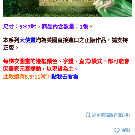
付款後門市自取
免運費
尺寸：5＊7吋，
商品內含數量：1張。
本系列
均為美國直接進口之正版作品，請支持
天使畫
正版。
每梯次圖畫的邊框顏色、字體、直式/橫式，都可能會
因畫家元素變動，以現貨為主。
＞
此款還有8.5*11吋
點我去看看
顯示電腦版詳細說明
客服