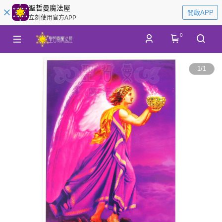
聖哲曼魔法屋
開啟APP
立刻使用官方APP
0
1
/
1