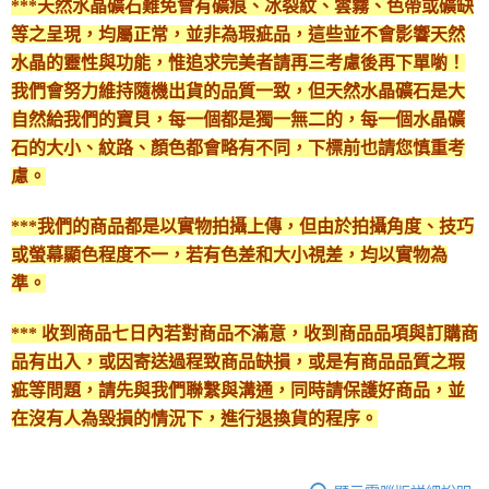
***天然水晶礦石難免會有礦痕、冰裂紋、雲霧、色帶或礦缺
等之呈現，均屬正常，並非為瑕疵品，這些並不會影響天然
水晶的靈性與功能，惟追求完美者請再三考慮後再下單喲！
我們會努力維持隨機出貨的品質一致，但天然水晶礦石是大
自然給我們的寶貝，每一個都是獨一無二的，每一個水晶礦
石的大小、紋路、顏色都會略有不同，下標前也請您慎重考
慮。
***我們的商品都是以實物拍攝上傳，但由於拍攝角度、技巧
或螢幕顯色程度不一，若有色差和大小視差，均以實物為
準。
*** 收到商品七日內若對商品不滿意，收到商品品項與訂購商
品有出入，或因寄送過程致商品缺損，或是有商品品質之瑕
疵等問題，請先與我們聯繫與溝通，同時請保護好商品，並
在沒有人為毀損的情況下，進行退換貨的程序。