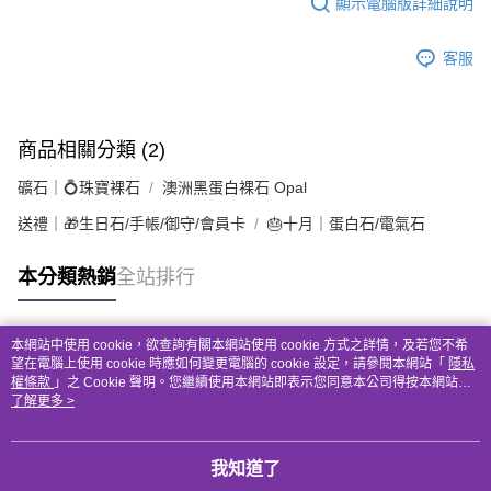
顯示電腦版詳細說明
客服
商品相關分類 (2)
礦石｜💍珠寶裸石
澳洲黑蛋白裸石 Opal
送禮｜🎁生日石/手帳/御守/會員卡
🎂十月｜蛋白石/電氣石
本分類熱銷
全站排行
本網站中使用 cookie，欲查詢有關本網站使用 cookie 方式之詳情，及若您不希
熱門標籤
望在電腦上使用 cookie 時應如何變更電腦的 cookie 設定，請參閱本網站「
隱私
權條款
」之 Cookie 聲明。您繼續使用本網站即表示您同意本公司得按本網站使
用條款之 Cookie 聲明使用 cookie。
了解更多 >
我知道了