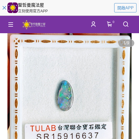
聖哲曼魔法屋
開啟APP
立刻使用官方APP
0
1
/
9