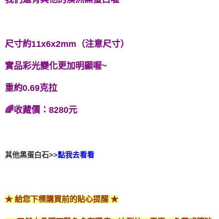
尺寸約11x6x2mm（注意尺寸）
實品彩光變化更加明顯喔~
重約0.69克拉
🌈收藏價：8280元
其他黑蛋白石>>
點我去看看
★ 給您下標購買前的貼心提醒 ★