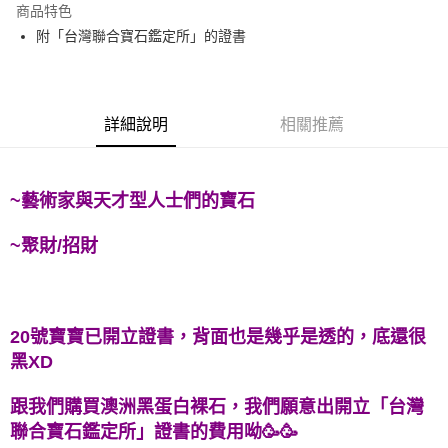
商品特色
Apple Pay
附「台灣聯合寶石鑑定所」的證書
街口支付
悠遊付
詳細說明
相關推薦
ATM付款
運送方式
~藝術家與天才型人士們的寶石
全家取貨付款
~聚財/招財
每筆NT$80，滿NT$3,000(含以上)免運費
7-11取貨付款
每筆NT$80，滿NT$3,000(含以上)免運費
20號寶寶已開立證書，背面也是幾乎是透的，底還很
賣家宅配幫您送（台灣）
黑XD
每筆NT$80，滿NT$3,000(含以上)免運費
跟我們購買澳洲黑蛋白裸石，我們願意出開立「台灣
郵局幫你送（離島）
聯合寶石鑑定所」證書的費用呦🥳🥳
每筆NT$80，滿NT$3,000(含以上)免運費