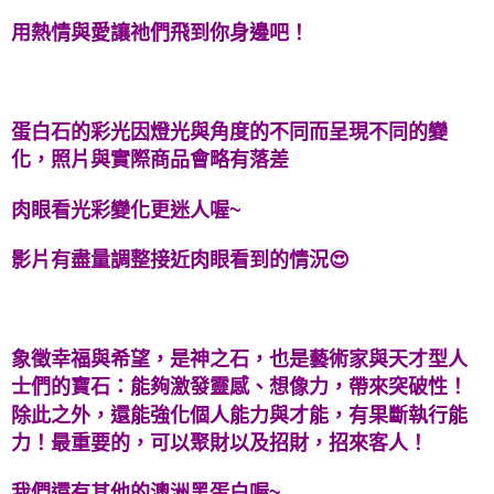
用熱情與愛讓祂們飛到你身邊吧！
付款後門市自取
免運費
蛋白石的彩光因燈光與角度的不同而呈現不同的變
化，照片與實際商品會略有落差
肉眼看光彩變化更迷人喔~
影片有盡量調整接近肉眼看到的情況😍
象徵幸福與希望，是神之石，也是藝術家與天才型人
士們的寶石：能夠激發靈感、想像力，帶來突破性！
除此之外，還能強化個人能力與才能，有果斷執行能
力！最重要的，可以聚財以及招財，招來客人！
我們還有其他的澳洲黑蛋白喔~