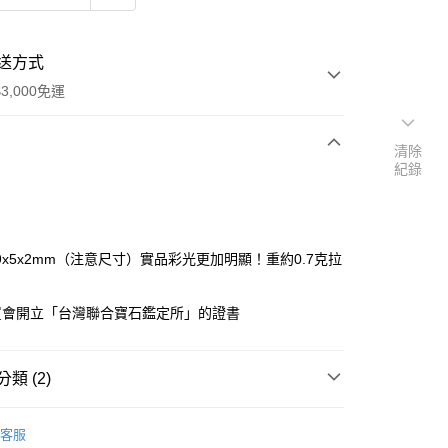
送方式
3,000免運
清除
紀錄
次付款
付款
9x5x2mm（注意尺寸）實品彩光更加明顯！重約0.7克拉
買會開立「台灣聯合寶石鑑定所」的證書
類 (2)
珠寶裸石
澳洲黑蛋白裸石 Opal
客服