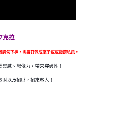
7克拉
需要訂做成墜子或戒指請私訊。
者請勿下標，
發靈感、想像力，帶來突破性！
聚財以及招財，招來客人！