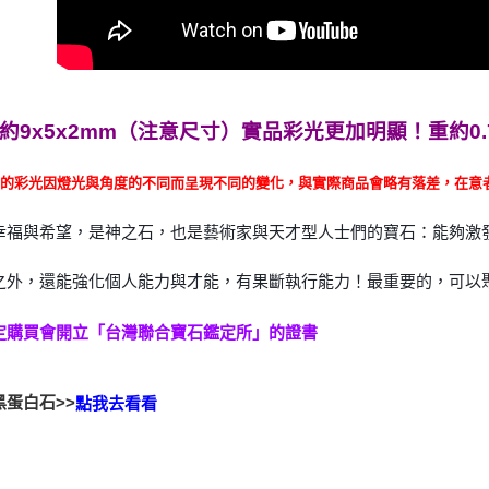
約9x5x2mm（注意尺寸）
實品彩光更加明顯！重約0.
石的彩光因燈光與角度的不同而呈現不同的變化，與實際商品會略有落差，在意
幸福與希望，是神之石，也是藝術家與天才型人士們的
寶石：能夠激
之外，還
能強化個人能力與才能，有果斷執行能力！最重要的，可以
定購買會開立「台灣聯合寶石鑑定所」的證書
黑蛋白石>>
點我去看看