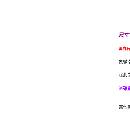
尺寸
蛋白
象徵
除此
※確
其他