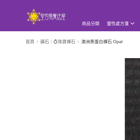
商品分類
靈性處方箋
首頁
礦石｜💍珠寶裸石
澳洲黑蛋白裸石 Opal