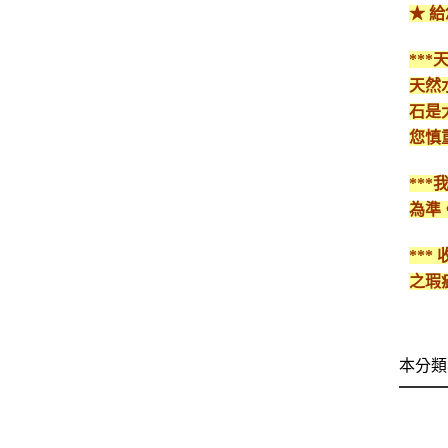
★ 
**
天然
石是
您慎
**
為準
**
之瑕
本分類