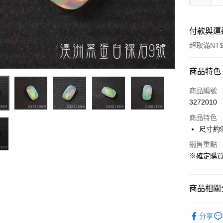
付款與運
超取滿NT$
付款方式
商品特色
信用卡一
商品編號
3272010
超商取貨
商品特色
LINE Pay
尺寸約
Apple Pay
銷售重點
※確定購
街口支付
悠遊付
商品相關分
ATM付款
礦石｜💍
分享