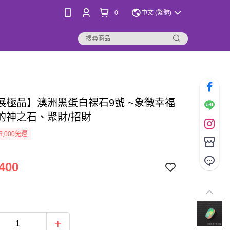
0
中文 (繁體)
展極品】澳洲黑蛋白裸石9號 ~象徵幸福
的神之石、聚財/招財
3,000免運
400