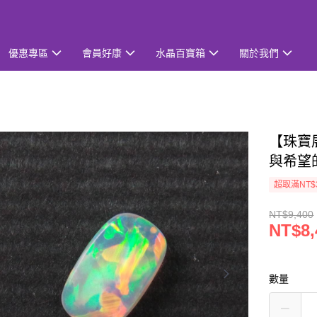
優惠專區
會員好康
水晶百寶箱
關於我們
【珠寶
與希望
超取滿NT$
NT$9,400
NT$8,
數量