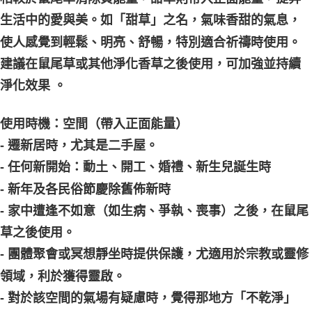
生活中的愛與美。如「甜草」之名，氣味香甜的氣息，
付款後門市自取
使人感覺到輕鬆、明亮、舒暢，特別適合祈禱時使用。
免運費
建議在鼠尾草或其他淨化香草之後使用，可加強並持續
淨化效果 。
使用時機：空間（帶入正面能量）
- 遷新居時，尤其是二手屋。
- 任何新開始：動土、開工、婚禮、新生兒誕生時
- 新年及各民俗節慶除舊佈新時
- 家中遭逢不如意（如生病、爭執、喪事）之後，在鼠尾
草之後使用。
- 團體聚會或冥想靜坐時提供保護，尤適用於宗教或靈修
領域，利於獲得靈啟。
- 對於該空間的氣場有疑慮時，覺得那地方「不乾淨」