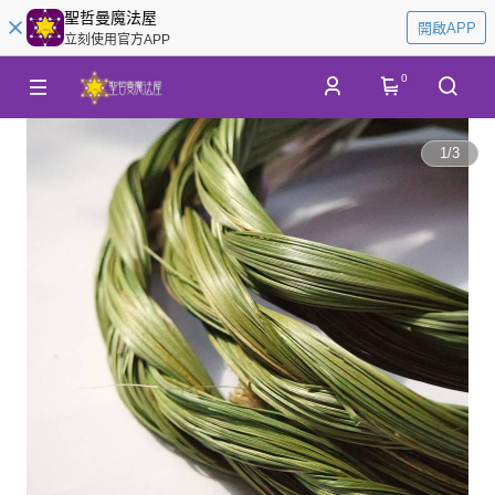
聖哲曼魔法屋
開啟APP
立刻使用官方APP
0
1
/
3