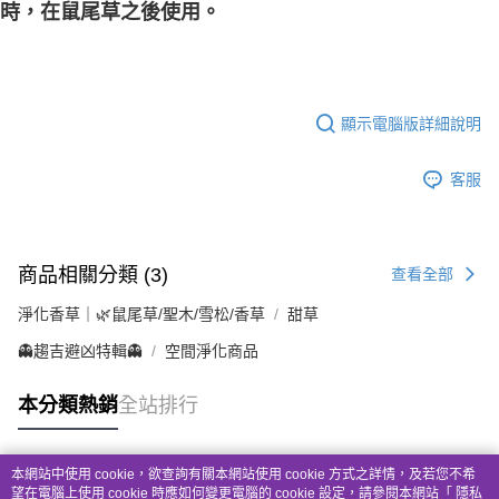
時，在鼠尾草之後使用。
顯示電腦版詳細說明
客服
商品相關分類 (3)
查看全部
淨化香草｜🌿鼠尾草/聖木/雪松/香草
甜草
👻趨吉避凶特輯👻
空間淨化商品
本分類熱銷
全站排行
本網站中使用 cookie，欲查詢有關本網站使用 cookie 方式之詳情，及若您不希
熱門標籤
望在電腦上使用 cookie 時應如何變更電腦的 cookie 設定，請參閱本網站「
隱私