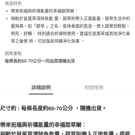
商品特色
Apple Pay
帶來祝福與祈禱能量的幸福甜草辮：
相較於鼠尾草清除負能 量，甜草則帶入正面能量，提昇生活中的
街口支付
愛與美。如「甜草 」之名，氣味香甜的氣息，使人感覺到輕鬆、
悠遊付
明亮、舒暢， 特別適合祈禱時使用。建議在鼠尾草或其他淨化香
草之後使 用，可加強並持續淨化效果 。
ATM付款
銷售重點
運送方式
每條長約60-70公分～同品質隨機出貨
全家取貨付款
每筆NT$80，滿NT$3,000(含以上)免運費
7-11取貨付款
詳細說明
相關推薦
每筆NT$80，滿NT$3,000(含以上)免運費
賣家宅配幫您送（台灣）
尺寸約 : 每條長度約60-70公分 ，隨機出貨。
每筆NT$80，滿NT$3,000(含以上)免運費
帶來祝福與祈禱能量的幸福甜草辮：
郵局幫你送（離島）
每筆NT$80，滿NT$3,000(含以上)免運費
相較於鼠尾草清除負能量，甜草則帶入正面能量，提昇