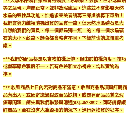
***天然水晶礦石難免會有礦痕、冰裂紋、雲霧、色帶或礦缺
等之呈現，均屬正常，並非為瑕疵品，這些並不會影響天然
水晶的靈性與功能，惟追求完美者請再三考慮後再下單喲！
我們會努力維持隨機出貨的品質一致，但天然水晶礦石是大
自然給我們的寶貝，每一個都是獨一無二的，每一個水晶礦
石的大小、紋路、顏色都會略有不同，下標前也請您慎重考
慮。
***我們的商品都是以實物拍攝上傳，但由於拍攝角度、技巧
或螢幕顯色程度不一，若有色差和大小視差，均以實物為
準。
*** 收到商品七日內若對商品不滿意，收到商品品項與訂購商
品有出入，或因寄送過程致商品缺損，或是有商品品質之瑕
疵等問題，請先與我們聯繫與溝通(03)-4623897，同時請保護
好商品，並在沒有人為毀損的情況下，進行退換貨的程序。