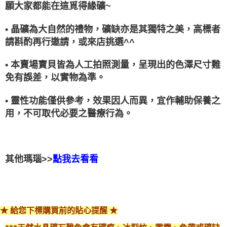
願大家都能在這覓得緣礦~
• 晶礦為大自然的禮物，礦缺亦是其獨特之美，高標者
請斟酌再行邀請，或來店挑選^^
• 本賣場寶貝皆為人工拍照測量，呈現出的色澤尺寸難
免有誤差，以實物為準。
• 靈性功能僅供參考，效果因人而異，宜作輔助保養之
用，不可取代必要之醫療行為。
其他瑪瑙>>
點我去看看
★ 給您下標購買前的貼心提醒 ★