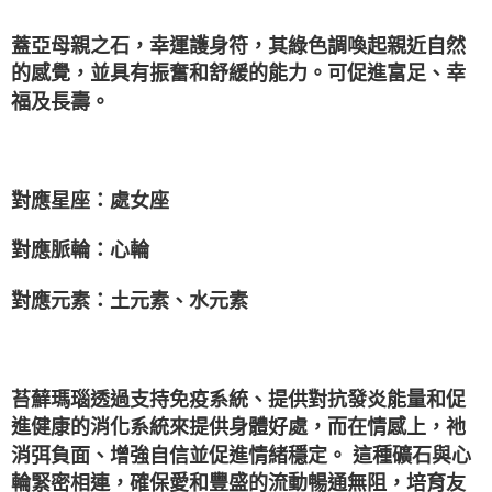
付款後門市自取
蓋亞母親之石，幸運護身符，其綠色調喚起親近自然
免運費
的感覺，並具有振奮和舒緩的能力。可促進富足、幸
福及長壽。
⁡ ⁡ ⁡
對應星座：處女座
對應脈輪：心輪
對應元素：土元素、水元素
⁡ ⁡ ⁡
苔蘚瑪瑙透過支持免疫系統、提供對抗發炎能量和促
進健康的消化系統來提供身體好處，而在情感上，祂
消弭負面、增強自信並促進情緒穩定。 這種礦石與心
輪緊密相連，確保愛和豐盛的流動暢通無阻，培育友