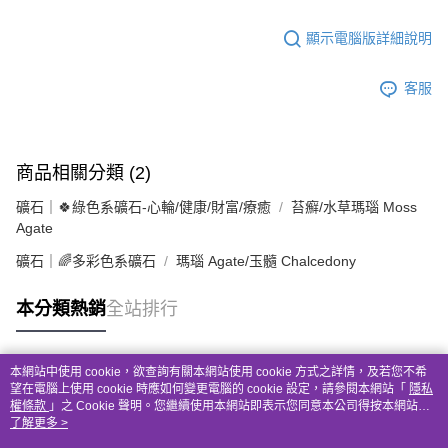
顯示電腦版詳細說明
客服
商品相關分類 (2)
礦石｜🍀綠色系礦石-心輪/健康/財富/療癒
苔癬/水草瑪瑙 Moss
Agate
礦石｜🌈多彩色系礦石
瑪瑙 Agate/玉髓 Chalcedony
本分類熱銷
全站排行
本網站中使用 cookie，欲查詢有關本網站使用 cookie 方式之詳情，及若您不希
熱門標籤
望在電腦上使用 cookie 時應如何變更電腦的 cookie 設定，請參閱本網站「
隱私
權條款
」之 Cookie 聲明。您繼續使用本網站即表示您同意本公司得按本網站使
用條款之 Cookie 聲明使用 cookie。
了解更多 >