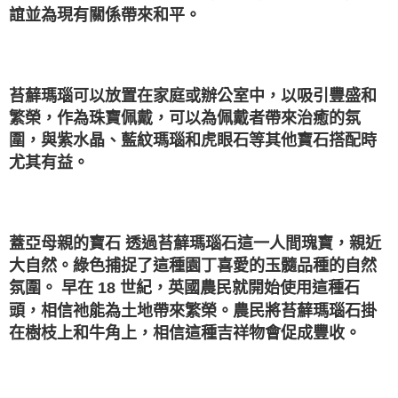
誼並為現有關係帶來和平。
⁡ ⁡ ⁡
苔蘚瑪瑙可以放置在家庭或辦公室中，以吸引豐盛和
繁榮，作為珠寶佩戴，可以為佩戴者帶來治癒的氛
圍，與紫水晶、藍紋瑪瑙和虎眼石等其他寶石搭配時
尤其有益。
⁡ ⁡ ⁡
蓋亞母親的寶石 透過苔蘚瑪瑙石這一人間瑰寶，親近
大自然。綠色捕捉了這種園丁喜愛的玉髓品種的自然
氛圍。 早在 18 世紀，英國農民就開始使用這種石
頭，相信祂能為土地帶來繁榮。農民將苔蘚瑪瑙石掛
在樹枝上和牛角上，相信這種吉祥物會促成豐收。
⁡ ⁡ ⁡