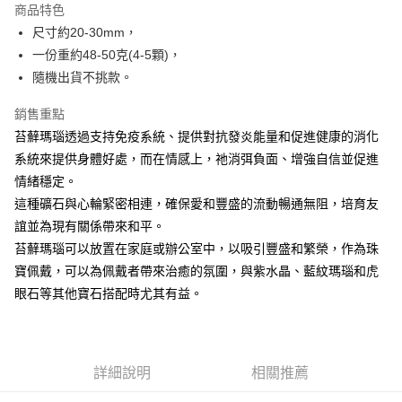
商品特色
Apple Pay
尺寸約20-30mm，
一份重約48-50克(4-5顆)，
街口支付
隨機出貨不挑款。
悠遊付
銷售重點
ATM付款
苔蘚瑪瑙透過支持免疫系統、提供對抗發炎能量和促進健康的消化
系統來提供身體好處，而在情感上，祂消弭負面、增強自信並促進
運送方式
情緒穩定。
全家取貨付款
這種礦石與心輪緊密相連，確保愛和豐盛的流動暢通無阻，培育友
每筆NT$80，滿NT$3,000(含以上)免運費
誼並為現有關係帶來和平。
苔蘚瑪瑙可以放置在家庭或辦公室中，以吸引豐盛和繁榮，作為珠
7-11取貨付款
寶佩戴，可以為佩戴者帶來治癒的氛圍，與紫水晶、藍紋瑪瑙和虎
每筆NT$80，滿NT$3,000(含以上)免運費
眼石等其他寶石搭配時尤其有益。
賣家宅配幫您送（台灣）
每筆NT$80，滿NT$3,000(含以上)免運費
詳細說明
相關推薦
郵局幫你送（離島）
每筆NT$80，滿NT$3,000(含以上)免運費