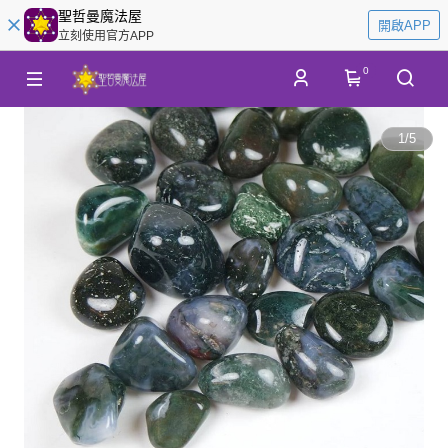
聖哲曼魔法屋
開啟APP
立刻使用官方APP
0
1
/
5