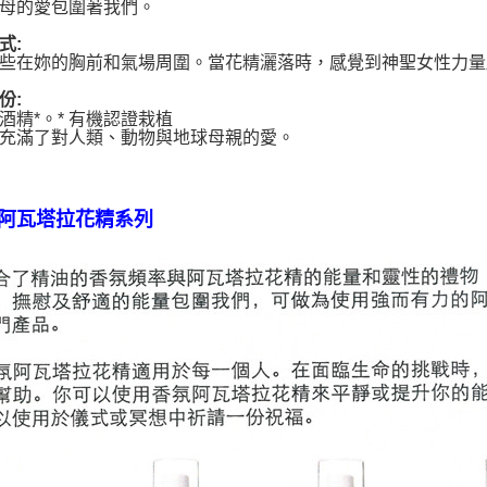
母的愛包圍著我們。
式:
些在妳的胸前和氣場周圍。當花精灑落時，感覺到神聖女性力量
份:
酒精*。* 有機認證栽植
充滿了對人類、動物與地球母親的愛。
阿瓦塔拉花精系列