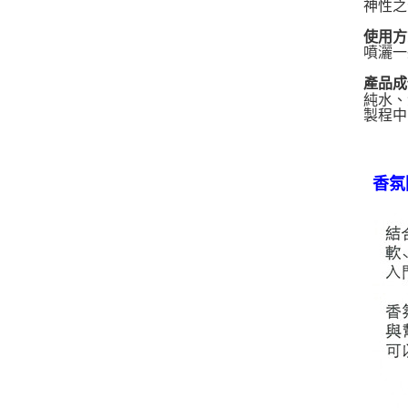
神性之
使用方
噴灑一
產品成
純水、
製程中
香氛