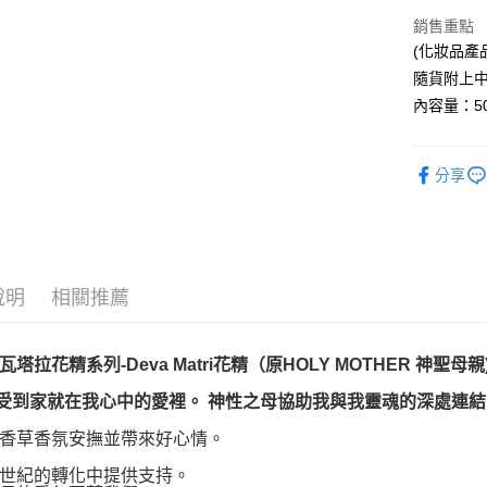
運送方式
銷售重點
全家取貨
(化妝品產品登
每筆NT$8
隨貨附上
內容量：50
7-11取貨
每筆NT$8
分享
賣家宅配
每筆NT$8
郵局幫你
每筆NT$8
說明
相關推薦
付款後門
免運費
塔拉花精系列-Deva Matri花精（原HOLY MOTHER 神聖母親
感受到家就在我心中的愛裡。 神性之母協助我與我靈魂的深處連結
香草香氛安撫並帶來好心情。
世紀的轉化中提供支持。