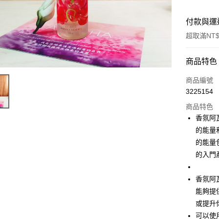
付款與運
超取滿NT$
付款方式
商品特色
信用卡一
商品編號
3225154
超商取貨
商品特色
LINE Pay
香氛阿
的能量
Apple Pay
的能量
街口支付
的入門
悠遊付
香氛阿
ATM付款
能夠提
或提升
可以使