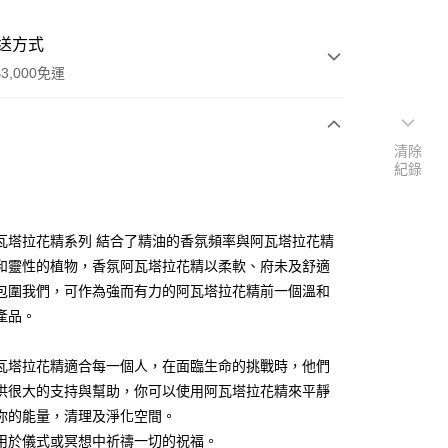
送方式
3,000免運
清除
次付款
紀錄
付款
瓦塔拉花精系列 結合了精油的香氛頻率與阿瓦塔拉花精
和靈性的植物，香氛阿瓦塔拉花精以柔軟、府未及舒適
包圍我們，可作為強而有力的阿瓦塔拉花精前一個溫和
產品。
瓦塔拉花精適合每一個人，在面臨生命的挑戰時，他們
供很大的支持與幫助，你可以使用阿瓦塔拉花精來平靜
你的能量，清理及淨化空間。
用於儀式或冥想中祈禱一切的祝福。