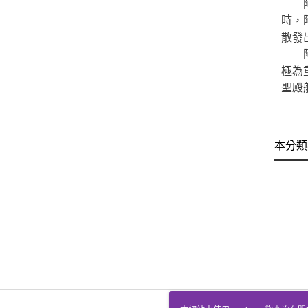
阿卡
時，
散發
阿卡
極為
聖殿
本分類