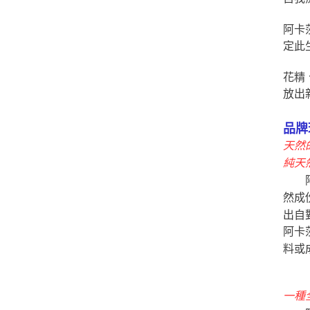
阿卡
定此
花精
放出
品牌
天然
純天
阿卡
然成
出自
阿卡
料或
一種