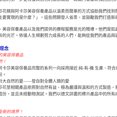
莎花精與阿卡莎美容保養產品以溫柔而簡單的方式協助我們找到
生要實現的是什麼？」。這些問題發人省思，並鼓勵我們打造新
、美容保養產品以及我們提供的療程服務是光的贈禮。他們是如
新的光芒。依循人生規劃努力成長的人們，能夠從我們的產品與
理念
的美容保養品
然！
莎美容保養品完整的系列一向採用接近 純-有-機 生產、符合Deme
份。
對大自然的愛——發自對全體人類的愛
莎花莖相關產品依照對自然有益、極為嚴謹與溫和的方式製造，
成份，並且未經動物測試。我們以德文詳盡的標示產品中的所有
全新的境界！