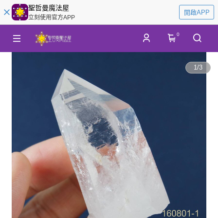
聖哲曼魔法屋
開啟APP
立刻使用官方APP
0
1
/
3