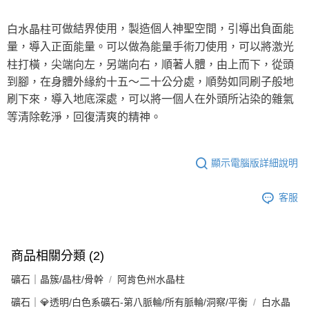
每筆NT$80，滿NT$3,000(含以上)免運費
可做結界使用，製造個人神聖空間，引導出負面能
白水晶柱
付款後門市自取
量，導入正面能量。可以做為能量手術刀使用，可以將激光
免運費
柱打橫，尖端向左，另端向右，順著人體，由上而下，從頭
到腳，在身體外緣約十五～二十公分處，順勢如同刷子般地
刷下來，導入地底深處，可以將一個人在外頭所沾染的雜氣
等清除乾淨，回復清爽的精神。
顯示電腦版詳細說明
客服
商品相關分類 (2)
礦石｜晶簇/晶柱/骨幹
阿肯色州水晶柱
礦石｜💎透明/白色系礦石-第八脈輪/所有脈輪/洞察/平衡
白水晶