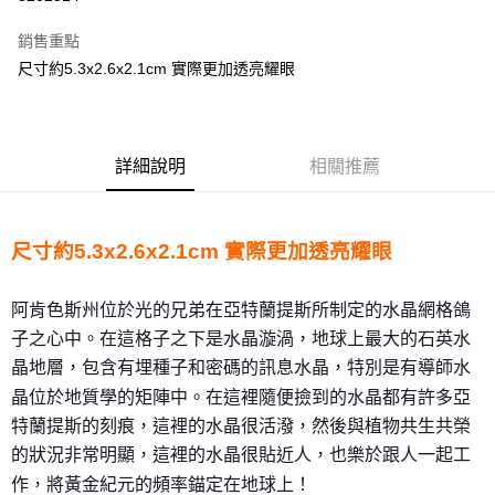
LINE Pay
銷售重點
Apple Pay
尺寸約5.3x2.6x2.1cm 實際更加透亮耀眼
街口支付
悠遊付
詳細說明
相關推薦
ATM付款
運送方式
尺寸約5.3x2.6x2.1cm 實際更加透亮耀眼
全家取貨付款
每筆NT$80，滿NT$3,000(含以上)免運費
阿肯色斯州位於光的兄弟在亞特蘭提斯所制定的水晶網
格鴿
子之心中。在這格子之下是水晶漩渦，地球上最大的石
英水
7-11取貨付款
晶地層，包含有埋種子和密碼的訊息水晶，特別是有導
師水
每筆NT$80，滿NT$3,000(含以上)免運費
晶位於地質學的矩陣中。
在這裡隨便撿到的水晶都有許多亞
賣家宅配幫您送（台灣）
特蘭提斯的刻痕，這裡的
水晶很活潑，
然後與植物共生共榮
每筆NT$80，滿NT$3,000(含以上)免運費
的狀況非常明顯，這裡的水晶很貼近
人，也樂於跟人一起工
作，將黃金紀元的頻率錨定在地球上
！
郵局幫你送（離島）