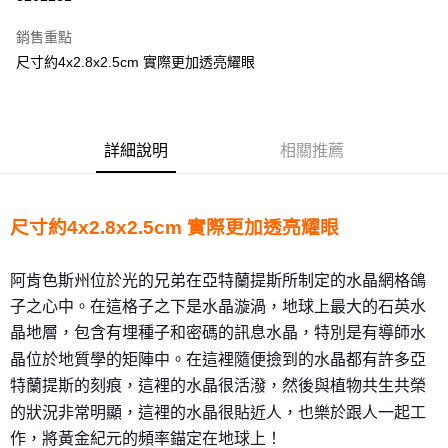
LINE Pay
銷售重點
Apple Pay
尺寸約4x2.8x2.5cm 實際更加透亮耀眼
街口支付
悠遊付
詳細說明
相關推薦
ATM付款
運送方式
尺寸約4x2.8x2.5cm 實際更加透亮耀眼
全家取貨付款
每筆NT$80，滿NT$3,000(含以上)免運費
阿肯色斯州位於光的兄弟在亞特蘭提斯所制定的水晶網
格鴿
子之心中。在這格子之下是水晶漩渦，地球上最大的石
英水
7-11取貨付款
晶地層，包含有埋種子和密碼的訊息水晶，特別是有導
師水
每筆NT$80，滿NT$3,000(含以上)免運費
晶位於地質學的矩陣中。
在這裡隨便撿到的水晶都有許多亞
賣家宅配幫您送（台灣）
特蘭提斯的刻痕，這裡的
水晶很活潑，
然後與植物共生共榮
每筆NT$80，滿NT$3,000(含以上)免運費
的狀況非常明顯，這裡的水晶很貼近
人，也樂於跟人一起工
作，將黃金紀元的頻率錨定在地球上
！
郵局幫你送（離島）