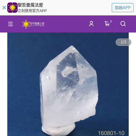
聖哲曼魔法屋
開啟APP
立刻使用官方APP
0
1
/
3