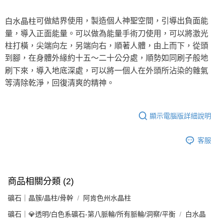
每筆NT$80，滿NT$3,000(含以上)免運費
可做結界使用，製造個人神聖空間，引導出負面能
白水晶柱
付款後門市自取
量，導入正面能量。可以做為能量手術刀使用，可以將激光
免運費
柱打橫，尖端向左，另端向右，順著人體，由上而下，從頭
到腳，在身體外緣約十五～二十公分處，順勢如同刷子般地
刷下來，導入地底深處，可以將一個人在外頭所沾染的雜氣
等清除乾淨，回復清爽的精神。
顯示電腦版詳細說明
客服
商品相關分類 (2)
礦石｜晶簇/晶柱/骨幹
阿肯色州水晶柱
礦石｜💎透明/白色系礦石-第八脈輪/所有脈輪/洞察/平衡
白水晶