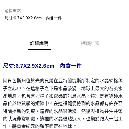
LINE Pay
銷售重點
Apple Pay
尺寸:6.7X2.9X2.6cm 內含一件
街口支付
悠遊付
詳細說明
相關推薦
ATM付款
運送方式
尺寸:6.7X2.9X2.6cm 內含一件
全家取貨付款
每筆NT$80，滿NT$3,000(含以上)免運費
阿肯色斯州位於光的兄弟在亞特蘭提斯所制定的水晶網
格鴿
子之心中。在這格子之下是水晶漩渦，地球上最大的石
英水
7-11取貨付款
晶地層，包含有埋種子和密碼的訊息水晶，特別是有導
師水
每筆NT$80，滿NT$3,000(含以上)免運費
晶位於地質學的矩陣中。
在這裡隨便撿到的水晶都有許多亞
賣家宅配幫您送（台灣）
特蘭提斯的刻痕，這裡的
水晶很活潑，
然後與植物共生共榮
每筆NT$80，滿NT$3,000(含以上)免運費
的狀況非常明顯，這裡的水晶很貼近
人，也樂於跟人一起工
作，將黃金紀元的頻率錨定在地球上
！
郵局幫你送（離島）