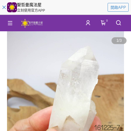
聖哲曼魔法屋
開啟APP
立刻使用官方APP
0
1
/
3