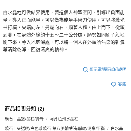
每筆NT$80，滿NT$3,000(含以上)免運費
可做結界使用，製造個人神聖空間，引導出負面能
白水晶柱
付款後門市自取
量，導入正面能量。可以做為能量手術刀使用，可以將激光
免運費
柱打橫，尖端向左，另端向右，順著人體，由上而下，從頭
到腳，在身體外緣約十五～二十公分處，順勢如同刷子般地
刷下來，導入地底深處，可以將一個人在外頭所沾染的雜氣
等清除乾淨，回復清爽的精神。
顯示電腦版詳細說明
客服
商品相關分類 (2)
礦石｜晶簇/晶柱/骨幹
阿肯色州水晶柱
礦石｜💎透明/白色系礦石-第八脈輪/所有脈輪/洞察/平衡
白水晶