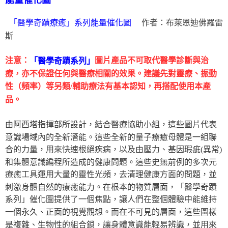
能量催化圖
作者：布萊恩迪佛羅雷
「醫學奇蹟療癒」系列能量催化圖
斯
注意：
圖片產品不可取代醫學診斷與治
「醫學奇蹟系列」
療，亦不保證任何與醫療相關的效果。建議先對靈療、振動
性（頻率）等另類/輔助療法有基本認知，再搭配使用本產
品。
由阿西塔指揮部所設計，結合醫療協助小組，這些圖片代表
意識場域內的全新潛能。這些全新的量子療癒母體是一組聯
合的力量，用來快速根絕疾病，以及由壓力、基因瑕疵(異常)
和集體意識編程所造成的健康問題。這些史無前例的多次元
療癒工具運用大量的靈性光頻，去清理健康方面的問題，並
刺激身體自然的療癒能力。在根本的物質層面，「醫學奇蹟
系列」催化圖提供了一個焦點，讓人們在整個體驗中能維持
一個永久、正面的視覺觀想。而在不可見的層面，這些圖樣
是複雜、生物性的組合鎖，讓身體意識能輕易辨識，並用來