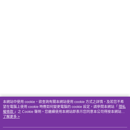
本網站中使用 cookie，欲查詢有關本網站使用 cookie 方式之詳情，及若您不希
望在電腦上使用 cookie 時應如何變更電腦的 cookie 設定，請參閱本網站「
隱私
權條款
」之 Cookie 聲明。您繼續使用本網站即表示您同意本公司得按本網站使
用條款之 Cookie 聲明使用 cookie。
了解更多 >