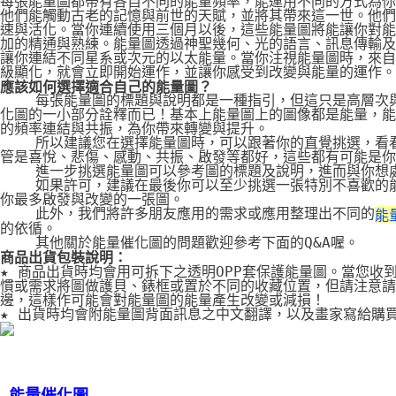
每張能量圖都帶有各自不同的能量頻率，能運用不同的方式為你
他們能觸動古老的記憶與前世的天賦，並將其帶來這一世。他們
速與活化。當你連續使用三個月以後，這些能量圖將能讓你對能
加的精通與熟練。能量圖透過神聖幾何、光的語言、訊息傳輸及
讓你連結不同星系或次元的以太能量。當你注視能量圖時，來自
級顯化，就會立即開始運作，並讓你感受到改變與能量的運作。
應該如何選擇適合自己的能量圖？
    每張能量圖的標題與說明都是一種指引，但這只是高層次
化圖的一小部分詮釋而已！基本上能量圖上的圖像都是能量，能
的頻率連結與共振，為你帶來轉變與提升。
    所以建議您在選擇能量圖時，可以跟著你的直覺挑選，看
管是喜悅、悲傷、感動、共振、啟發等都好，這些都有可能是你
    進一步挑選能量圖可以參考圖的標題及說明，進而與你想
    如果許可，建議在最後你可以至少挑選一張特別不喜歡的
你最多啟發與改變的一張圖。
    此外，我們將許多朋友應用的需求或應用整理出不同的
能
的依循。
    其他關於能量催化圖的問題歡迎參考下面的Q&A喔。
商品出貨包裝說明：
★ 商品出貨時均會用可拆下之透明OPP套保護能量圖。當您收
慣或需求將圖做護貝、錶框或置於不同的收藏位置，但請注意請
邊，這樣作可能會對能量圖的能量產生改變或減損！
★ 出貨時均會附能量圖背面訊息之中文翻譯，以及畫家寫給購