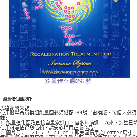
付款後門市自取
免運費
能量催化圖說明:
免疫系統失調
使用醫學奇蹟模組能量圖必須搭配134號宇宙模版，每個人必
註:
1.能量催化圖乃直接自畫家進口，自多年前進口以來，銷售已
信用可靠值得您信賴，請安心購買正版商品。
2.圖片尺寸: 21.7 * 28 cm (即美國慣用之Letter尺寸