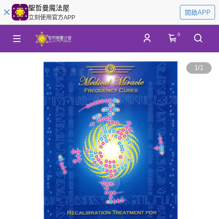
聖哲曼魔法屋
開啟APP
立刻使用官方APP
0
1
/
1