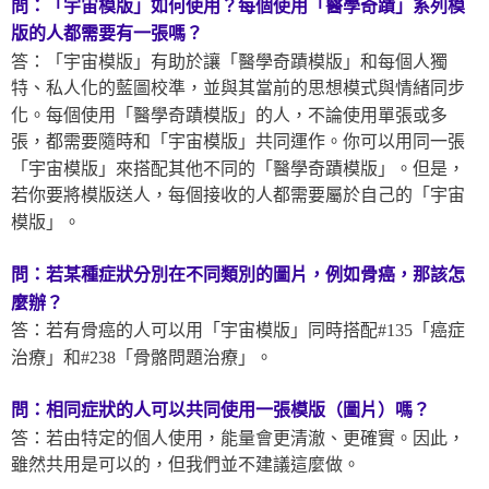
問：「宇宙模版」如何使用？每個使用「醫學奇蹟」系列模
版
的人都需要有一張嗎？
答：「宇宙模版」有助於讓「醫學奇蹟模版」和每個人獨
特、私人化的藍圖校準，並與其當前的思想模式與情緒同步
化。每個使用「醫學奇蹟模版」的人，不論使用單張或多
張，都需要隨時和「宇宙模版」共同運作。你可以用同一張
「宇宙模版」來搭配其他不同的「醫學奇蹟模版」。但是，
若你要將模版送人，每個接收的人都需要屬於自己的「宇宙
模版」。
問：若某種症狀分別在不同類別的圖片，例如骨癌，那該怎
麼辦？
答：若有骨癌的人可以用「宇宙模版」同時搭配#135「癌症
治療」和#238「骨骼問題治療」。
問：相同症狀的人可以共同使用一張模版（圖片）嗎？
答：若由特定的個人使用，能量會更清澈、更確實。因此，
雖然共用是可以的，但我們並不建議這麼做。