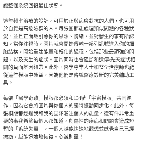
讓整個系統回復最佳狀態。
這些頻率治療的設計，可用於正與病魔對抗的人們，也可用
於自覺是高危險群的人。每張圖都能處理類似問題的各種狀
況，並且正面地引導你的思想、情緒，並對發生的事有所認
知。當你注視時，圖片就會開始傳輸一系列訊號進入你的細
胞結構，開始重建能量和轉化的過程，包括那些最頑強的問
題，以及天生的症狀。圖片同時也會阻斷和遺傳/先天症狀相
關的負面基因紐帶。此外，醫學專業人士和整全治療師也能
從這些模版中獲益，因為他們是傳統醫療診斷的完美輔助工
具。
每張「醫學奇蹟」模版都必須和134號「宇宙模版」共同運
作，因為它會將圖片與你個人的獨特振動同步化。此外，每
張模版都經過我和我的團隊灌注個人的能量。還有件非常重
要的事我希望每個人都知道，創傷性的疾病和問題會造成短
暫的「系統失靈」，一個人越能快速地觀想並感覺自己已經
療癒，越能迅速地恢復。心誠則靈！