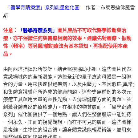
作者：布萊恩迪佛羅雷
「醫學奇蹟療癒」系列能量催化圖
斯
注意：
圖片產品不可取代醫學診斷與治
「醫學奇蹟系列」
療，亦不保證任何與醫療相關的效果。建議先對靈療、振動
性（頻率）等另類/輔助療法有基本認知，再搭配使用本產
品。
由阿西塔指揮部所設計，結合醫療協助小組，這些圖片代表
意識場域內的全新潛能。這些全新的量子療癒母體是一組聯
合的力量，用來快速根絕疾病，以及由壓力、基因瑕疵(異常)
和集體意識編程所造成的健康問題。這些史無前例的多次元
療癒工具運用大量的靈性光頻，去清理健康方面的問題，並
刺激身體自然的療癒能力。在根本的物質層面，「醫學奇蹟
系列」催化圖提供了一個焦點，讓人們在整個體驗中能維持
一個永久、正面的視覺觀想。而在不可見的層面，這些圖樣
是複雜、生物性的組合鎖，讓身體意識能輕易辨識，並用來
讓整個系統回復最佳狀態。