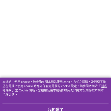
本網站中使用 cookie，欲查詢有關本網站使用 cookie 方式之詳情，及若您不希
望在電腦上使用 cookie 時應如何變更電腦的 cookie 設定，請參閱本網站「
隱私
權條款
」之 Cookie 聲明。您繼續使用本網站即表示您同意本公司得按本網站使
用條款之 Cookie 聲明使用 cookie。
了解更多 >
我知道了