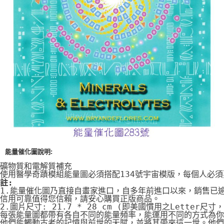
付款後門市自取
免運費
能量催化圖說明:
礦物質和電解質補充
使用醫學奇蹟模組能量圖必須搭配134號宇宙模版，每個人必
註:
1.能量催化圖乃直接自畫家進口，自多年前進口以來，銷售已
信用可靠值得您信賴，請安心購買正版商品。
2.圖片尺寸: 21.7 * 28 cm (即美國慣用之Letter尺寸
每張能量圖都帶有各自不同的能量頻率，能運用不同的方式為你
他們能觸動古老的記憶與前世的天賦，並將其帶來這一世。他們