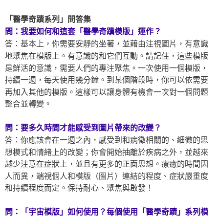
「醫學奇蹟系列」問答集
問：我要如何和這套「醫學奇蹟模版」運作？
答：基本上，你需要安靜的坐著，並藉由注視圖片，有意識
地聚焦在模版上。有意識的和它們互動。請記住，這些模版
是鮮活的意識，需要人們的專注聚焦。一次使用一個模版，
持續一週，每天使用幾分鐘。到某個階段時，你可以依需要
再加入其他的模版。這樣可以讓身體有機會一次對一個問題
整合並轉變。
問：要多久時間才能感受到圖片帶來的改變？
答：你應該會在一週之內，感受到和病徵相關的、細微的思
想模式和情緒上的改變；你會開始抽離於疾病之外，並越來
越少注意在症狀上，並且有更多的正面思想。療癒的時間因
人而異，端視個人和模版（圖片）連結的程度、症狀嚴重度
和持續程度而定。保持耐心、聚焦與啟發！
問：「宇宙模版」如何使用？每個使用「醫學奇蹟」系列模