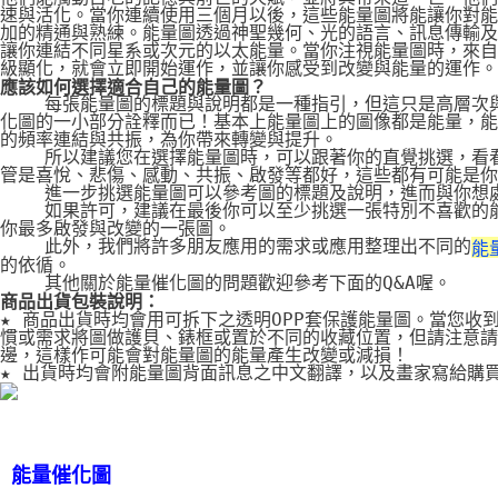
速與活化。當你連續使用三個月以後，這些能量圖將能讓你對能
加的精通與熟練。能量圖透過神聖幾何、光的語言、訊息傳輸及
讓你連結不同星系或次元的以太能量。當你注視能量圖時，來自
級顯化，就會立即開始運作，並讓你感受到改變與能量的運作。
應該如何選擇適合自己的能量圖？
    每張能量圖的標題與說明都是一種指引，但這只是高層次
化圖的一小部分詮釋而已！基本上能量圖上的圖像都是能量，能
的頻率連結與共振，為你帶來轉變與提升。
    所以建議您在選擇能量圖時，可以跟著你的直覺挑選，看
管是喜悅、悲傷、感動、共振、啟發等都好，這些都有可能是你
    進一步挑選能量圖可以參考圖的標題及說明，進而與你想
    如果許可，建議在最後你可以至少挑選一張特別不喜歡的
你最多啟發與改變的一張圖。
    此外，我們將許多朋友應用的需求或應用整理出不同的
能
的依循。
    其他關於能量催化圖的問題歡迎參考下面的Q&A喔。
商品出貨包裝說明：
★ 商品出貨時均會用可拆下之透明OPP套保護能量圖。當您收
慣或需求將圖做護貝、錶框或置於不同的收藏位置，但請注意請
邊，這樣作可能會對能量圖的能量產生改變或減損！
★ 出貨時均會附能量圖背面訊息之中文翻譯，以及畫家寫給購
能量催化圖