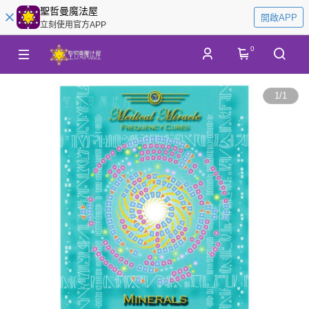
聖哲曼魔法屋
開啟APP
立刻使用官方APP
0
1
/
1