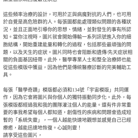
這些頻率治療的設計，可用於正與病魔對抗的人們，也可用
於自覺是高危險群的人。每張圖都能處理類似問題的各種狀
況，並且正面地引導你的思想、情緒，並對發生的事有所認
知。當你注視時，圖片就會開始傳輸一系列訊號進入你的細
胞結構，開始重建能量和轉化的過程，包括那些最頑強的問
題，以及天生的症狀。圖片同時也會阻斷和遺傳/先天症狀相
關的負面基因紐帶。此外，醫學專業人士和整全治療師也能
從這些模版中獲益，因為他們是傳統醫療診斷的完美輔助工
具。
每張「醫學奇蹟」模版都必須和134號「宇宙模版」共同運
作，因為它會將圖片與你個人的獨特振動同步化。此外，每
張模版都經過我和我的團隊灌注個人的能量。還有件非常重
要的事我希望每個人都知道，創傷性的疾病和問題會造成短
暫的「系統失靈」，一個人越能快速地觀想並感覺自己已經
療癒，越能迅速地恢復。心誠則靈！
請享受這些圖片，