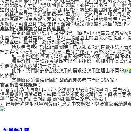
每張能量圖都帶有各自不同的能量頻率，能運用不同的方式為你
他們能觸動古老的記憶與前世的天賦，並將其帶來這一世。他們
速與活化。當你連續使用三個月以後，這些能量圖將能讓你對能
加的精通與熟練。能量圖透過神聖幾何、光的語言、訊息傳輸及
讓你連結不同星系或次元的以太能量。當你注視能量圖時，來自
級顯化，就會立即開始運作，並讓你感受到改變與能量的運作。
應該如何選擇適合自己的能量圖？
    每張能量圖的標題與說明都是一種指引，但這只是高層次
化圖的一小部分詮釋而已！基本上能量圖上的圖像都是能量，能
的頻率連結與共振，為你帶來轉變與提升。
    所以建議您在選擇能量圖時，可以跟著你的直覺挑選，看
管是喜悅、悲傷、感動、共振、啟發等都好，這些都有可能是你
    進一步挑選能量圖可以參考圖的標題及說明，進而與你想
    如果許可，建議在最後你可以至少挑選一張特別不喜歡的
你最多啟發與改變的一張圖。
    此外，我們將許多朋友應用的需求或應用整理出不同的
能
的依循。
    其他關於能量催化圖的問題歡迎參考下面的Q&A喔。
商品出貨包裝說明：
★ 商品出貨時均會用可拆下之透明OPP套保護能量圖。當您收
慣或需求將圖做護貝、錶框或置於不同的收藏位置，但請注意請
邊，這樣作可能會對能量圖的能量產生改變或減損！
★ 出貨時均會附能量圖背面訊息之中文翻譯，以及畫家寫給購