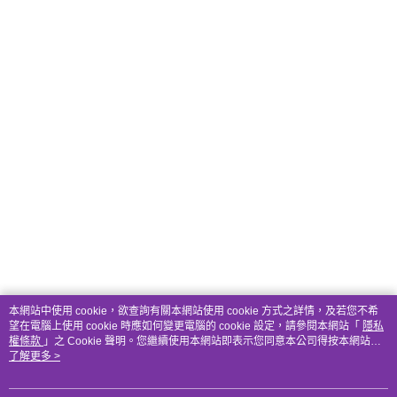
本網站中使用 cookie，欲查詢有關本網站使用 cookie 方式之詳情，及若您不希
望在電腦上使用 cookie 時應如何變更電腦的 cookie 設定，請參閱本網站「
隱私
權條款
」之 Cookie 聲明。您繼續使用本網站即表示您同意本公司得按本網站使
用條款之 Cookie 聲明使用 cookie。
了解更多 >