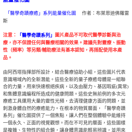
能量催化圖
作者：布萊恩迪佛羅雷
「醫學奇蹟療癒」系列能量催化圖
斯
注意：
圖片產品不可取代醫學診斷與治
「醫學奇蹟系列」
療，亦不保證任何與醫療相關的效果。建議先對靈療、振動
性（頻率）等另類/輔助療法有基本認知，再搭配使用本產
品。
由阿西塔指揮部所設計，結合醫療協助小組，這些圖片代表
意識場域內的全新潛能。這些全新的量子療癒母體是一組聯
合的力量，用來快速根絕疾病，以及由壓力、基因瑕疵(異常)
和集體意識編程所造成的健康問題。這些史無前例的多次元
療癒工具運用大量的靈性光頻，去清理健康方面的問題，並
刺激身體自然的療癒能力。在根本的物質層面，「醫學奇蹟
系列」催化圖提供了一個焦點，讓人們在整個體驗中能維持
一個永久、正面的視覺觀想。而在不可見的層面，這些圖樣
是複雜、生物性的組合鎖，讓身體意識能輕易辨識，並用來