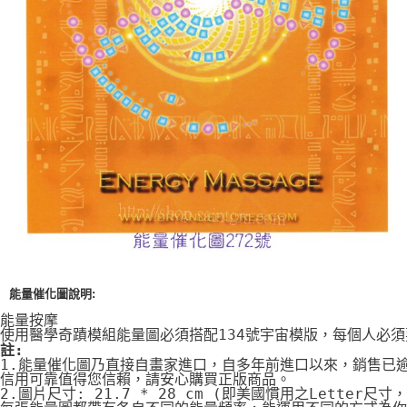
付款後門市自取
免運費
能量催化圖說明:
能量按摩
使用醫學奇蹟模組能量圖必須搭配134號宇宙模版，每個人必
註:
1.能量催化圖乃直接自畫家進口，自多年前進口以來，銷售已
信用可靠值得您信賴，請安心購買正版商品。
2.圖片尺寸: 21.7 * 28 cm (即美國慣用之Letter尺寸