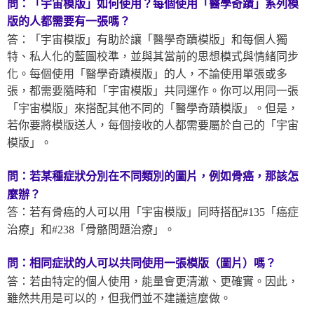
問：「宇宙模版」如何使用？每個使用「醫學奇蹟」系列模
版
的人都需要有一張嗎？
答：「宇宙模版」有助於讓「醫學奇蹟模版」和每個人獨
特、私人化的藍圖校準，並與其當前的思想模式與情緒同步
化。每個使用「醫學奇蹟模版」的人，不論使用單張或多
張，都需要隨時和「宇宙模版」共同運作。你可以用同一張
「宇宙模版」來搭配其他不同的「醫學奇蹟模版」。但是，
若你要將模版送人，每個接收的人都需要屬於自己的「宇宙
模版」。
問：若某種症狀分別在不同類別的圖片，例如骨癌，那該怎
麼辦？
答：若有骨癌的人可以用「宇宙模版」同時搭配#135「癌症
治療」和#238「骨骼問題治療」。
問：相同症狀的人可以共同使用一張模版（圖片）嗎？
答：若由特定的個人使用，能量會更清澈、更確實。因此，
雖然共用是可以的，但我們並不建議這麼做。