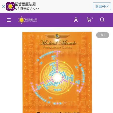
聖哲曼魔法屋
開啟APP
立刻使用官方APP
0
1
/
1