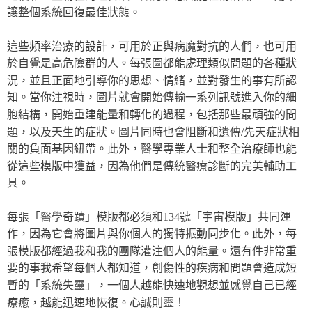
讓整個系統回復最佳狀態。
這些頻率治療的設計，可用於正與病魔對抗的人們，也可用
於自覺是高危險群的人。每張圖都能處理類似問題的各種狀
況，並且正面地引導你的思想、情緒，並對發生的事有所認
知。當你注視時，圖片就會開始傳輸一系列訊號進入你的細
胞結構，開始重建能量和轉化的過程，包括那些最頑強的問
題，以及天生的症狀。圖片同時也會阻斷和遺傳/先天症狀相
關的負面基因紐帶。此外，醫學專業人士和整全治療師也能
從這些模版中獲益，因為他們是傳統醫療診斷的完美輔助工
具。
每張「醫學奇蹟」模版都必須和134號「宇宙模版」共同運
作，因為它會將圖片與你個人的獨特振動同步化。此外，每
張模版都經過我和我的團隊灌注個人的能量。還有件非常重
要的事我希望每個人都知道，創傷性的疾病和問題會造成短
暫的「系統失靈」，一個人越能快速地觀想並感覺自己已經
療癒，越能迅速地恢復。心誠則靈！