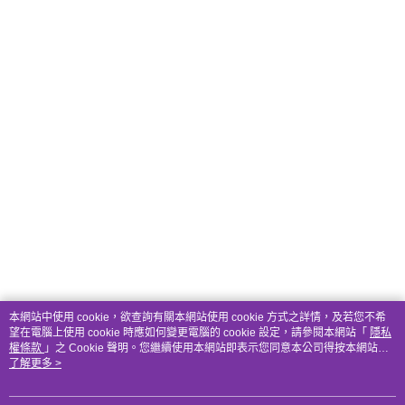
本網站中使用 cookie，欲查詢有關本網站使用 cookie 方式之詳情，及若您不希
望在電腦上使用 cookie 時應如何變更電腦的 cookie 設定，請參閱本網站「
隱私
權條款
」之 Cookie 聲明。您繼續使用本網站即表示您同意本公司得按本網站使
用條款之 Cookie 聲明使用 cookie。
了解更多 >