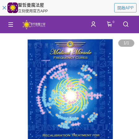
聖哲曼魔法屋
開啟APP
立刻使用官方APP
0
1
/
1