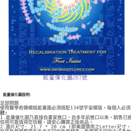
付款後門市自取
免運費
能量催化圖說明:
足部問題
使用醫學奇蹟模組能量圖必須搭配134號宇宙模版，每個人必
註:
1.能量催化圖乃直接自畫家進口，自多年前進口以來，銷售已
信用可靠值得您信賴，請安心購買正版商品。
2.圖片尺寸: 21.7 * 28 cm (即美國慣用之Letter尺寸