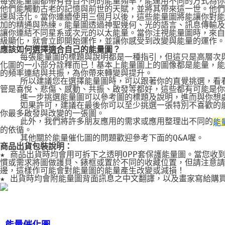
每張能量圖都帶有各自不同的能量頻率，能運用不同的方式為你
他們能觸動古老的記憶與前世的天賦，並將其帶來這一世。他們
速與活化。當你連續使用三個月以後，這些能量圖將能讓你對能
加的精通與熟練。能量圖透過神聖幾何、光的語言、訊息傳輸及
讓你連結不同星系或次元的以太能量。當你注視能量圖時，來自
級顯化，就會立即開始運作，並讓你感受到改變與能量的運作。
應該如何選擇適合自己的能量圖？
    每張能量圖的標題與說明都是一種指引，但這只是高層次
化圖的一小部分詮釋而已！基本上能量圖上的圖像都是能量，能
的頻率連結與共振，為你帶來轉變與提升。
    所以建議您在選擇能量圖時，可以跟著你的直覺挑選，看
管是喜悅、悲傷、感動、共振、啟發等都好，這些都有可能是你
    進一步挑選能量圖可以參考圖的標題及說明，進而與你想
    如果許可，建議在最後你可以至少挑選一張特別不喜歡的
你最多啟發與改變的一張圖。
    此外，我們將許多朋友應用的需求或應用整理出不同的
能
的依循。
    其他關於能量催化圖的問題歡迎參考下面的Q&A喔。
商品出貨包裝說明：
★ 商品出貨時均會用可拆下之透明OPP套保護能量圖。當您收
慣或需求將圖做護貝、錶框或置於不同的收藏位置，但請注意請
邊，這樣作可能會對能量圖的能量產生改變或減損！
★ 出貨時均會附能量圖背面訊息之中文翻譯，以及畫家寫給購