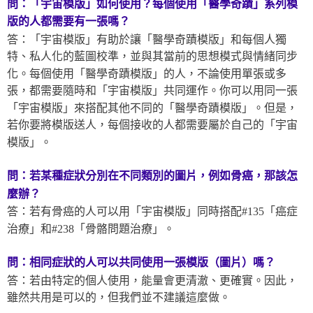
問：「宇宙模版」如何使用？每個使用「醫學奇蹟」系列模
版
的人都需要有一張嗎？
答：「宇宙模版」有助於讓「醫學奇蹟模版」和每個人獨
特、私人化的藍圖校準，並與其當前的思想模式與情緒同步
化。每個使用「醫學奇蹟模版」的人，不論使用單張或多
張，都需要隨時和「宇宙模版」共同運作。你可以用同一張
「宇宙模版」來搭配其他不同的「醫學奇蹟模版」。但是，
若你要將模版送人，每個接收的人都需要屬於自己的「宇宙
模版」。
問：若某種症狀分別在不同類別的圖片，例如骨癌，那該怎
麼辦？
答：若有骨癌的人可以用「宇宙模版」同時搭配#135「癌症
治療」和#238「骨骼問題治療」。
問：相同症狀的人可以共同使用一張模版（圖片）嗎？
答：若由特定的個人使用，能量會更清澈、更確實。因此，
雖然共用是可以的，但我們並不建議這麼做。