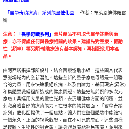
能量催化圖
作者：布萊恩迪佛羅雷
「醫學奇蹟療癒」系列能量催化圖
斯
注意：
圖片產品不可取代醫學診斷與治
「醫學奇蹟系列」
療，亦不保證任何與醫療相關的效果。建議先對靈療、振動
性（頻率）等另類/輔助療法有基本認知，再搭配使用本產
品。
由阿西塔指揮部所設計，結合醫療協助小組，這些圖片代表
意識場域內的全新潛能。這些全新的量子療癒母體是一組聯
合的力量，用來快速根絕疾病，以及由壓力、基因瑕疵(異常)
和集體意識編程所造成的健康問題。這些史無前例的多次元
療癒工具運用大量的靈性光頻，去清理健康方面的問題，並
刺激身體自然的療癒能力。在根本的物質層面，「醫學奇蹟
系列」催化圖提供了一個焦點，讓人們在整個體驗中能維持
一個永久、正面的視覺觀想。而在不可見的層面，這些圖樣
是複雜、生物性的組合鎖，讓身體意識能輕易辨識，並用來