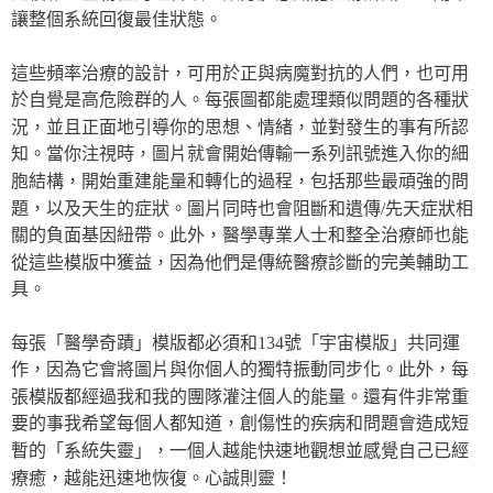
讓整個系統回復最佳狀態。
這些頻率治療的設計，可用於正與病魔對抗的人們，也可用
於自覺是高危險群的人。每張圖都能處理類似問題的各種狀
況，並且正面地引導你的思想、情緒，並對發生的事有所認
知。當你注視時，圖片就會開始傳輸一系列訊號進入你的細
胞結構，開始重建能量和轉化的過程，包括那些最頑強的問
題，以及天生的症狀。圖片同時也會阻斷和遺傳/先天症狀相
關的負面基因紐帶。此外，醫學專業人士和整全治療師也能
從這些模版中獲益，因為他們是傳統醫療診斷的完美輔助工
具。
每張「醫學奇蹟」模版都必須和134號「宇宙模版」共同運
作，因為它會將圖片與你個人的獨特振動同步化。此外，每
張模版都經過我和我的團隊灌注個人的能量。還有件非常重
要的事我希望每個人都知道，創傷性的疾病和問題會造成短
暫的「系統失靈」，一個人越能快速地觀想並感覺自己已經
療癒，越能迅速地恢復。心誠則靈！