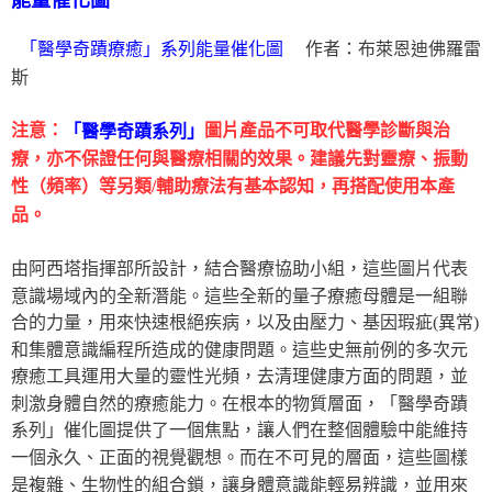
能量催化圖
作者：布萊恩迪佛羅雷
「醫學奇蹟療癒」系列能量催化圖
斯
注意：
圖片產品不可取代醫學診斷與治
「醫學奇蹟系列」
療，亦不保證任何與醫療相關的效果。建議先對靈療、振動
性（頻率）等另類/輔助療法有基本認知，再搭配使用本產
品。
由阿西塔指揮部所設計，結合醫療協助小組，這些圖片代表
意識場域內的全新潛能。這些全新的量子療癒母體是一組聯
合的力量，用來快速根絕疾病，以及由壓力、基因瑕疵(異常)
和集體意識編程所造成的健康問題。這些史無前例的多次元
療癒工具運用大量的靈性光頻，去清理健康方面的問題，並
刺激身體自然的療癒能力。在根本的物質層面，「醫學奇蹟
系列」催化圖提供了一個焦點，讓人們在整個體驗中能維持
一個永久、正面的視覺觀想。而在不可見的層面，這些圖樣
是複雜、生物性的組合鎖，讓身體意識能輕易辨識，並用來