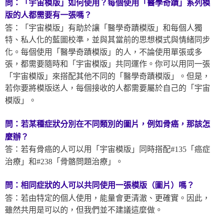
問：「宇宙模版」如何使用？每個使用「醫學奇蹟」系列模
版
的人都需要有一張嗎？
答：「宇宙模版」有助於讓「醫學奇蹟模版」和每個人獨
特、私人化的藍圖校準，並與其當前的思想模式與情緒同步
化。每個使用「醫學奇蹟模版」的人，不論使用單張或多
張，都需要隨時和「宇宙模版」共同運作。你可以用同一張
「宇宙模版」來搭配其他不同的「醫學奇蹟模版」。但是，
若你要將模版送人，每個接收的人都需要屬於自己的「宇宙
模版」。
問：若某種症狀分別在不同類別的圖片，例如骨癌，那該怎
麼辦？
答：若有骨癌的人可以用「宇宙模版」同時搭配#135「癌症
治療」和#238「骨骼問題治療」。
問：相同症狀的人可以共同使用一張模版（圖片）嗎？
答：若由特定的個人使用，能量會更清澈、更確實。因此，
雖然共用是可以的，但我們並不建議這麼做。