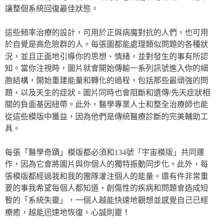
讓整個系統回復最佳狀態。
這些頻率治療的設計，可用於正與病魔對抗的人們，也可用
於自覺是高危險群的人。每張圖都能處理類似問題的各種狀
況，並且正面地引導你的思想、情緒，並對發生的事有所認
知。當你注視時，圖片就會開始傳輸一系列訊號進入你的細
胞結構，開始重建能量和轉化的過程，包括那些最頑強的問
題，以及天生的症狀。圖片同時也會阻斷和遺傳/先天症狀相
關的負面基因紐帶。此外，醫學專業人士和整全治療師也能
從這些模版中獲益，因為他們是傳統醫療診斷的完美輔助工
具。
每張「醫學奇蹟」模版都必須和134號「宇宙模版」共同運
作，因為它會將圖片與你個人的獨特振動同步化。此外，每
張模版都經過我和我的團隊灌注個人的能量。還有件非常重
要的事我希望每個人都知道，創傷性的疾病和問題會造成短
暫的「系統失靈」，一個人越能快速地觀想並感覺自己已經
療癒，越能迅速地恢復。心誠則靈！