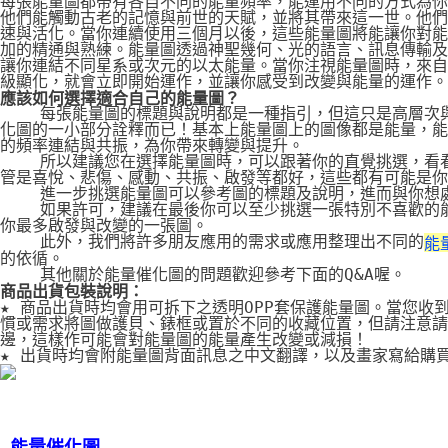
每張能量圖都帶有各自不同的能量頻率，能運用不同的方式為你
他們能觸動古老的記憶與前世的天賦，並將其帶來這一世。他們
速與活化。當你連續使用三個月以後，這些能量圖將能讓你對能
加的精通與熟練。能量圖透過神聖幾何、光的語言、訊息傳輸及
讓你連結不同星系或次元的以太能量。當你注視能量圖時，來自
級顯化，就會立即開始運作，並讓你感受到改變與能量的運作。
應該如何選擇適合自己的能量圖？
    每張能量圖的標題與說明都是一種指引，但這只是高層次
化圖的一小部分詮釋而已！基本上能量圖上的圖像都是能量，能
的頻率連結與共振，為你帶來轉變與提升。
    所以建議您在選擇能量圖時，可以跟著你的直覺挑選，看
管是喜悅、悲傷、感動、共振、啟發等都好，這些都有可能是你
    進一步挑選能量圖可以參考圖的標題及說明，進而與你想
    如果許可，建議在最後你可以至少挑選一張特別不喜歡的
你最多啟發與改變的一張圖。
    此外，我們將許多朋友應用的需求或應用整理出不同的
能
的依循。
    其他關於能量催化圖的問題歡迎參考下面的Q&A喔。
商品出貨包裝說明：
★ 商品出貨時均會用可拆下之透明OPP套保護能量圖。當您收
慣或需求將圖做護貝、錶框或置於不同的收藏位置，但請注意請
邊，這樣作可能會對能量圖的能量產生改變或減損！
★ 出貨時均會附能量圖背面訊息之中文翻譯，以及畫家寫給購