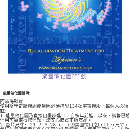
付款後門市自取
免運費
能量催化圖說明:
阿茲海默症
使用醫學奇蹟模組能量圖必須搭配134號宇宙模版，每個人必
註:
1.能量催化圖乃直接自畫家進口，自多年前進口以來，銷售已
信用可靠值得您信賴，請安心購買正版商品。
2.圖片尺寸: 21.7 * 28 cm (即美國慣用之Letter尺寸