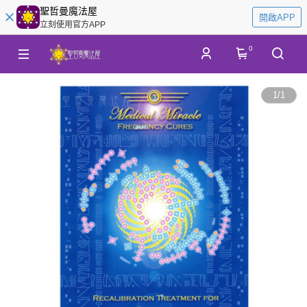
聖哲曼魔法屋
開啟APP
立刻使用官方APP
0
1
/
1