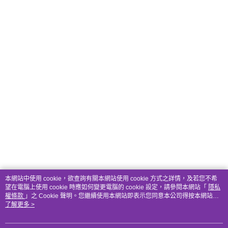
本網站中使用 cookie，欲查詢有關本網站使用 cookie 方式之詳情，及若您不希
望在電腦上使用 cookie 時應如何變更電腦的 cookie 設定，請參閱本網站「
隱私
權條款
」之 Cookie 聲明。您繼續使用本網站即表示您同意本公司得按本網站使
用條款之 Cookie 聲明使用 cookie。
了解更多 >