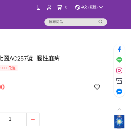
0
中文 (繁體)
圖AC257號- 腦性麻痺
3,000免運
00