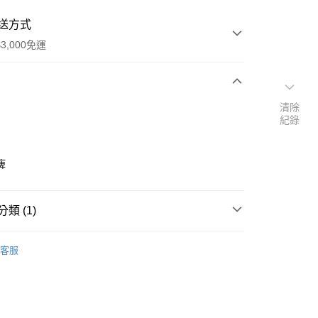
送方式
3,000免運
次付款
清除
紀錄
付款
痺
類 (1)
｜🖼️能量圖/天使畫/掛畫
能量圖｜醫學模組
客服