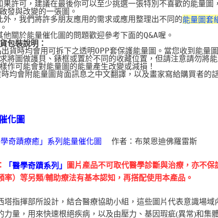
 如果許可，建議在最後你可以至少挑選一張特別不喜歡的能量圖
啟發與改變的一張圖。
 此外，我們將許多朋友應用的需求或應用整理出不同的
能量圖套
。
 其他關於能量催化圖的問題歡迎參考下面的Q&A喔。
貨包裝說明：
品出貨時均會用可拆下之透明OPP套保護能量圖。當您收到能量
求將圖做護貝、錶框或置於不同的收藏位置，但請注意請勿將能
樣作可能會對能量圖的能量產生改變或減損！
貨時均會附能量圖背面訊息之中文翻譯，以及畫家寫給購買者的
催化圖
作者：布萊恩迪佛羅雷斯
醫學奇蹟療癒」系列能量催化圖
：
圖片產品不可取代醫學診斷與治療，亦不保
「醫學奇蹟系列」
頻率）等另類/輔助療法有基本認知，再搭配使用本產品。
西塔指揮部所設計，結合醫療協助小組，這些圖片代表意識場域
的力量，用來快速根絕疾病，以及由壓力、基因瑕疵(異常)和集