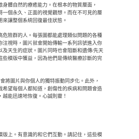
激身體自然的療癒能力。在根本的物質層面，
持一個永久、正面的視覺觀想。而在不可見的層
用來讓整個系統回復最佳狀態。
高危險群的人。每張圖都能處理類似問題的各種
你注視時，圖片就會開始傳輸一系列訊號進入你
以及天生的症狀。圖片同時也會阻斷和遺傳/先天
這些模版中獲益，因為他們是傳統醫療診斷的完
它會將圖片與你個人的獨特振動同步化。此外，
我希望每個人都知道，創傷性的疾病和問題會造
，越能迅速地恢復。心誠則靈！
模版上。有意識的和它們互動。請記住，這些模