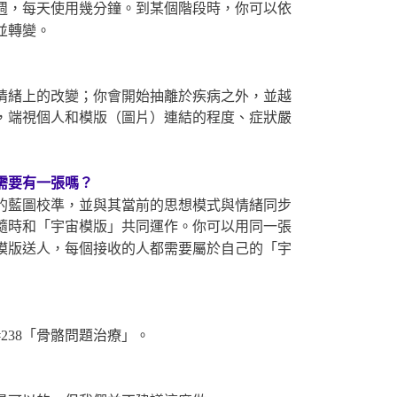
週，每天使用幾分鐘。到某個階段時，你可以依
並轉變。
情緒上的改變；你會開始抽離於疾病之外，並越
，端視個人和模版（圖片）連結的程度、症狀嚴
需要有一張嗎？
的藍圖校準，並與其當前的思想模式與情緒同步
隨時和「宇宙模版」共同運作。你可以用同一張
模版送人，每個接收的人都需要屬於自己的「宇
238「骨骼問題治療」。