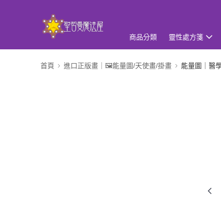
商品分類
靈性處方箋
首頁
進口正版畫｜🖼️能量圖/天使畫/掛畫
能量圖｜醫