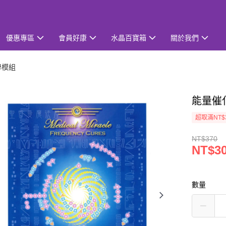
優惠專區
會員好康
水晶百寶箱
關於我們
學模組
能量催化
超取滿NT$
NT$370
NT$3
數量