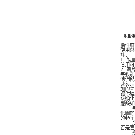
能量催
腦性麻
使用醫
註:
1.能
信用可
2.圖
每張能
他們能
速與活
加的精
讓你連
級顯化
應該如
   
化圖的
的頻率
   
管是喜
   