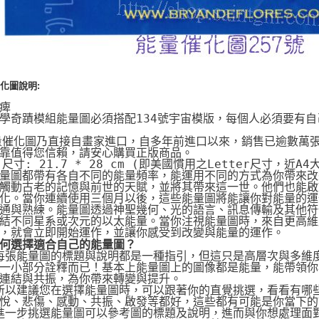
化圖說明:
痺
學奇蹟模組能量圖必須搭配134號宇宙模版，每個人必須要有
量催化圖乃直接自畫家進口，自多年前進口以來，銷售已逾數萬
靠值得您信賴，請安心購買正版商品。
片尺寸: 21.7 * 28 cm (即美國慣用之Letter尺寸，近A4
量圖都帶有各自不同的能量頻率，能運用不同的方式為你帶來改
觸動古老的記憶與前世的天賦，並將其帶來這一世。他們也能啟動
化。當你連續使用三個月以後，這些能量圖將能讓你對能量的運
通與熟練。能量圖透過神聖幾何、光的語言、訊息傳輸及其他符
結不同星系或次元的以太能量。當你注視能量圖時，來自更高維
，就會立即開始運作，並讓你感受到改變與能量的運作。
何選擇適合自己的能量圖？
 每張能量圖的標題與說明都是一種指引，但這只是高層次與多維
一小部分詮釋而已！基本上能量圖上的圖像都是能量，能帶領你
連結與共振，為你帶來轉變與提升。
 所以建議您在選擇能量圖時，可以跟著你的直覺挑選，看看有哪
悅、悲傷、感動、共振、啟發等都好，這些都有可能是你當下的
 進一步挑選能量圖可以參考圖的標題及說明，進而與你想處理面