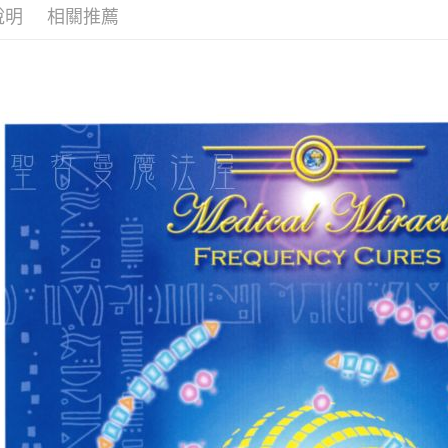
說明
相關推薦
全家取貨
每筆NT$8
7-11取貨
每筆NT$8
賣家宅配
每筆NT$8
郵局幫你
每筆NT$8
付款後門
免運費