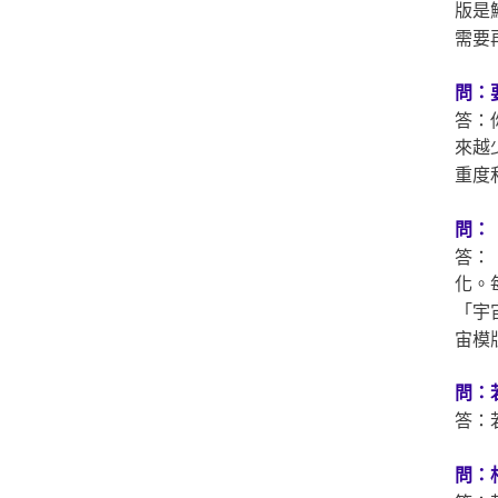
版是
需要
問：
答：
來越
重度
問：
答：
化。
「宇
宙模
問：
答：
問：