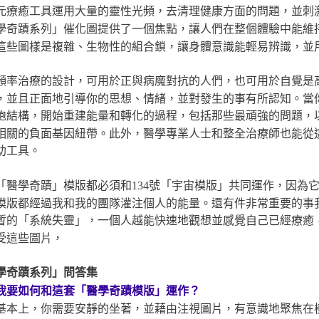
元療癒工具運用大量的靈性光頻，去清理健康方面的問題，並刺
學奇蹟系列」催化圖提供了一個焦點，讓人們在整個體驗中能維
這些圖樣是複雜、生物性的組合鎖，讓身體意識能輕易辨識，並
頻率治療的設計，可用於正與病魔對抗的人們，也可用於自覺是
，並且正面地引導你的思想、情緒，並對發生的事有所認知。當
胞結構，開始重建能量和轉化的過程，包括那些最頑強的問題，
相關的負面基因紐帶。此外，醫學專業人士和整全治療師也能從
助工具。
「醫學奇蹟」模版都必須和134號「宇宙模版」共同運作，因為
模版都經過我和我的團隊灌注個人的能量。還有件非常重要的事
暫的「系統失靈」，一個人越能快速地觀想並感覺自己已經療癒
受這些圖片，
學奇蹟系列」問答集
我要如何和這套「醫學奇蹟模版」運作？
基本上，你需要安靜的坐著，並藉由注視圖片，有意識地聚焦在