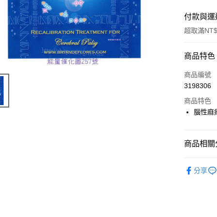
付款與運
超取滿NT$
付款方式
商品特色
信用卡一
商品編號
3198306
超商取貨
商品特色
LINE Pay
腦性麻
Apple Pay
商品相關分
街口支付
進口正版畫
悠遊付
分享
ATM付款
運送方式