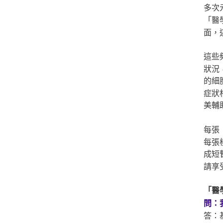
多次
「醫
面，
這些
狀況
的細
症狀
美輔
每張
每張
成短
請享
「醫
問：
答：