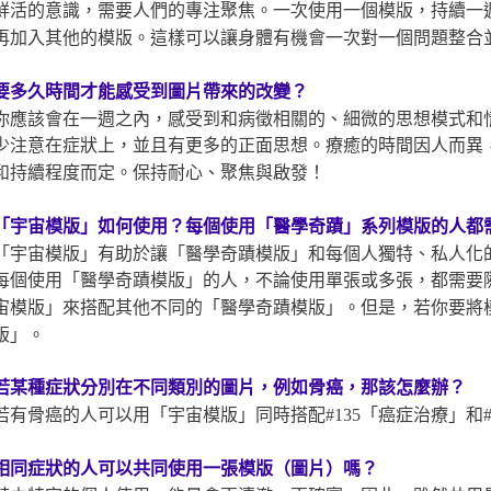
鮮活的意識，需要人們的專注聚焦。一次使用一個模版，持續一
再加入其他的模版。這樣可以讓身體有機會一次對一個問題整合
要多久時間才能感受到圖片帶來的改變？
你應該會在一週之內，感受到和病徵相關的、細微的思想模式和
少注意在症狀上，並且有更多的正面思想。療癒的時間因人而異
和持續程度而定。保持耐心、聚焦與啟發！
「宇宙模版」如何使用？每個使用「醫學奇蹟」系列模版
的人都
「宇宙模版」有助於讓「醫學奇蹟模版」和每個人獨特、私人化
每個使用「醫學奇蹟模版」的人，不論使用單張或多張，都需要
宙模版」來搭配其他不同的「醫學奇蹟模版」。但是，若你要將
版」。
若某種症狀分別在不同類別的圖片，例如骨癌，那該怎麼辦？
若有骨癌的人可以用「宇宙模版」同時搭配#135「癌症治療」和#
相同症狀的人可以共同使用一張模版（圖片）嗎？