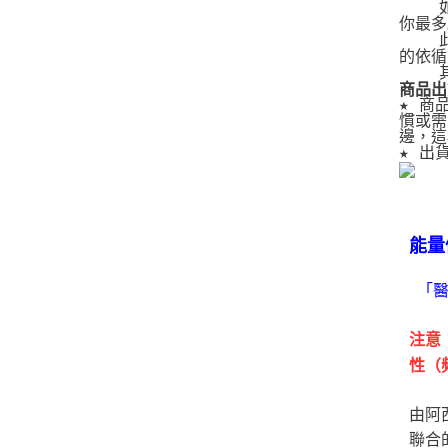
   
你最多
   
的依循
   
商品出
★ 商
慣或需
邊，這
★ 出
能量
「
注意
性（
由阿
聯合