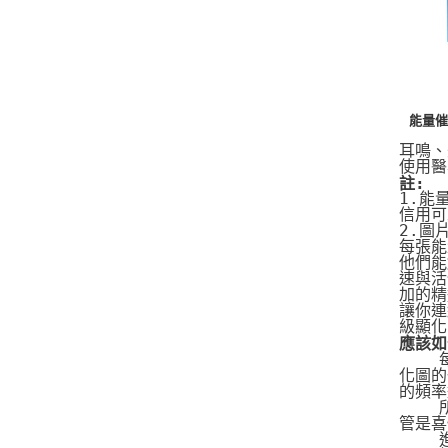
能量催
耳鳴、
使用醫
註:
1.能
信用可
2.圖
每張能
他們能
速與活
加的精
讓你連
級顯化
應該如
   
化圖的
的頻率
   
管是喜
   