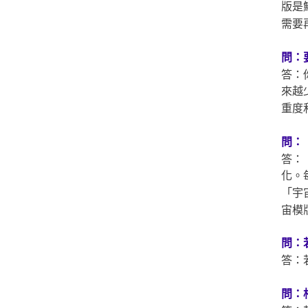
版是
需要
問：
答：
來越
重度
問：
答：
化。
「宇
宙模
問：
答：
問：