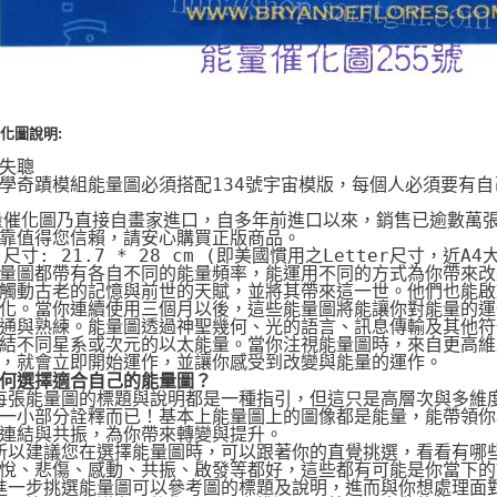
化圖說明:
失聰
學奇蹟模組能量圖必須搭配134號宇宙模版，每個人必須要有
量催化圖乃直接自畫家進口，自多年前進口以來，銷售已逾數萬
靠值得您信賴，請安心購買正版商品。
片尺寸: 21.7 * 28 cm (即美國慣用之Letter尺寸，近A4
量圖都帶有各自不同的能量頻率，能運用不同的方式為你帶來改
觸動古老的記憶與前世的天賦，並將其帶來這一世。他們也能啟動
化。當你連續使用三個月以後，這些能量圖將能讓你對能量的運
通與熟練。能量圖透過神聖幾何、光的語言、訊息傳輸及其他符
結不同星系或次元的以太能量。當你注視能量圖時，來自更高維
，就會立即開始運作，並讓你感受到改變與能量的運作。
何選擇適合自己的能量圖？
 每張能量圖的標題與說明都是一種指引，但這只是高層次與多維
一小部分詮釋而已！基本上能量圖上的圖像都是能量，能帶領你
連結與共振，為你帶來轉變與提升。
 所以建議您在選擇能量圖時，可以跟著你的直覺挑選，看看有哪
悅、悲傷、感動、共振、啟發等都好，這些都有可能是你當下的
 進一步挑選能量圖可以參考圖的標題及說明，進而與你想處理面