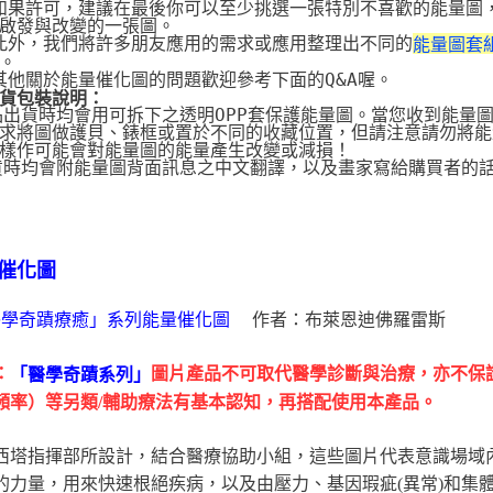
 如果許可，建議在最後你可以至少挑選一張特別不喜歡的能量圖
啟發與改變的一張圖。
 此外，我們將許多朋友應用的需求或應用整理出不同的
能量圖套
。
 其他關於能量催化圖的問題歡迎參考下面的Q&A喔。
貨包裝說明：
品出貨時均會用可拆下之透明OPP套保護能量圖。當您收到能量
求將圖做護貝、錶框或置於不同的收藏位置，但請注意請勿將能
樣作可能會對能量圖的能量產生改變或減損！
貨時均會附能量圖背面訊息之中文翻譯，以及畫家寫給購買者的
催化圖
作者：布萊恩迪佛羅雷斯
醫學奇蹟療癒」系列能量催化圖
：
圖片產品不可取代醫學診斷與治療，亦不保
「醫學奇蹟系列」
頻率）等另類/輔助療法有基本認知，再搭配使用本產品。
西塔指揮部所設計，結合醫療協助小組，這些圖片代表意識場域
的力量，用來快速根絕疾病，以及由壓力、基因瑕疵(異常)和集