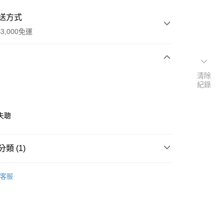
送方式
3,000免運
次付款
清除
紀錄
付款
失聰
類 (1)
｜🖼️能量圖/天使畫/掛畫
能量圖｜醫學模組
客服