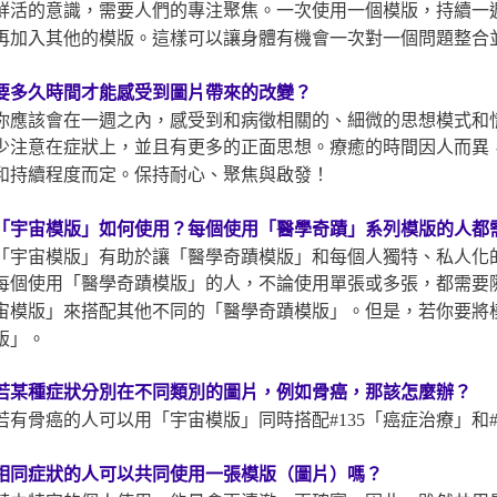
鮮活的意識，需要人們的專注聚焦。一次使用一個模版，持續一
再加入其他的模版。這樣可以讓身體有機會一次對一個問題整合
要多久時間才能感受到圖片帶來的改變？
你應該會在一週之內，感受到和病徵相關的、細微的思想模式和
少注意在症狀上，並且有更多的正面思想。療癒的時間因人而異
和持續程度而定。保持耐心、聚焦與啟發！
「宇宙模版」如何使用？每個使用「醫學奇蹟」系列模版
的人都
「宇宙模版」有助於讓「醫學奇蹟模版」和每個人獨特、私人化
每個使用「醫學奇蹟模版」的人，不論使用單張或多張，都需要
宙模版」來搭配其他不同的「醫學奇蹟模版」。但是，若你要將
版」。
若某種症狀分別在不同類別的圖片，例如骨癌，那該怎麼辦？
若有骨癌的人可以用「宇宙模版」同時搭配#135「癌症治療」和#
相同症狀的人可以共同使用一張模版（圖片）嗎？