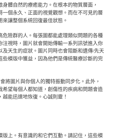
激身體自然的療癒能力。在根本的物質層面，
持一個永久、正面的視覺觀想。而在不可見的層
用來讓整個系統回復最佳狀態。
高危險群的人。每張圖都能處理類似問題的各種
你注視時，圖片就會開始傳輸一系列訊號進入你
以及天生的症狀。圖片同時也會阻斷和遺傳/先天
這些模版中獲益，因為他們是傳統醫療診斷的完
它會將圖片與你個人的獨特振動同步化。此外，
我希望每個人都知道，創傷性的疾病和問題會造
，越能迅速地恢復。心誠則靈！
模版上。有意識的和它們互動。請記住，這些模