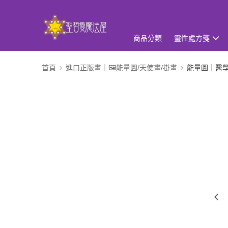
商品分類
靈性處方箋
首頁
進口正版畫｜🖼️能量圖/天使畫/掛畫
能量圖｜醫