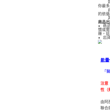
   
你最多
   
的依循
   
商品出
★ 商
慣或需
邊，這
★ 出
能量
「
注意
性（
由阿
聯合