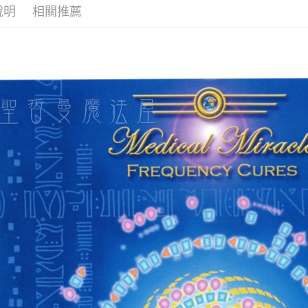
說明
相關推薦
全家取貨
每筆NT$8
7-11取貨
每筆NT$8
賣家宅配
每筆NT$8
郵局幫你
每筆NT$8
付款後門
免運費