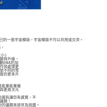
自己的一張宇宙模版，宇宙模版不可以共用或交流。
張，
大小)
變與升級，
DNA的加
作與處理更
號不同的等
度的更多升
度能量能量催
與更高次元
些圖有讓您有感覺，不
議題！
對的議題來排序及挑選。