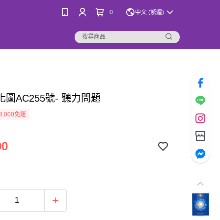
0
中文 (繁體)
圖AC255號- 聽力問題
3,000免運
00