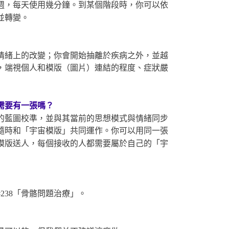
週，每天使用幾分鐘。到某個階段時，你可以依
並轉變。
情緒上的改變；你會開始抽離於疾病之外，並越
，端視個人和模版（圖片）連結的程度、症狀嚴
需要有一張嗎？
的藍圖校準，並與其當前的思想模式與情緒同步
隨時和「宇宙模版」共同運作。你可以用同一張
模版送人，每個接收的人都需要屬於自己的「宇
238「骨骼問題治療」。