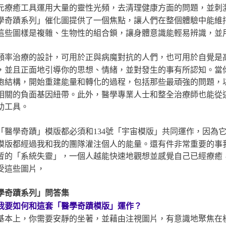
元療癒工具運用大量的靈性光頻，去清理健康方面的問題，並刺
學奇蹟系列」催化圖提供了一個焦點，讓人們在整個體驗中能維
這些圖樣是複雜、生物性的組合鎖，讓身體意識能輕易辨識，並
頻率治療的設計，可用於正與病魔對抗的人們，也可用於自覺是
，並且正面地引導你的思想、情緒，並對發生的事有所認知。當
胞結構，開始重建能量和轉化的過程，包括那些最頑強的問題，
相關的負面基因紐帶。此外，醫學專業人士和整全治療師也能從
助工具。
「醫學奇蹟」模版都必須和134號「宇宙模版」共同運作，因為
模版都經過我和我的團隊灌注個人的能量。還有件非常重要的事
暫的「系統失靈」，一個人越能快速地觀想並感覺自己已經療癒
受這些圖片，
學奇蹟系列」問答集
我要如何和這套「醫學奇蹟模版」運作？
基本上，你需要安靜的坐著，並藉由注視圖片，有意識地聚焦在