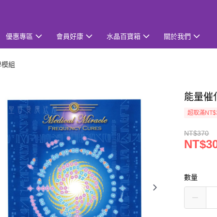
優惠專區
會員好康
水晶百寶箱
關於我們
學模組
能量催化
超取滿NT$
NT$370
NT$3
數量