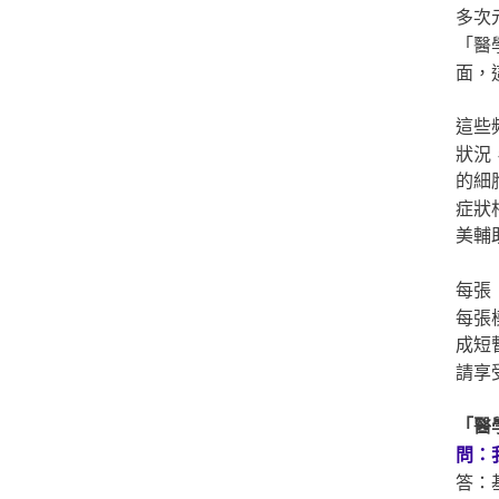
多次
「醫
面，
這些
狀況
的細
症狀
美輔
每張
每張
成短
請享
「醫
問：
答：