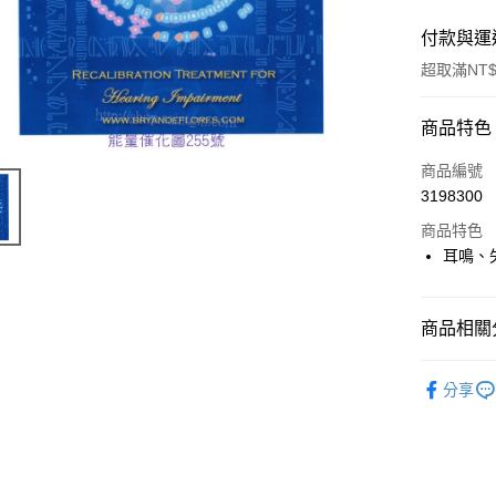
付款與運
超取滿NT$
付款方式
商品特色
信用卡一
商品編號
3198300
超商取貨
商品特色
LINE Pay
耳鳴、
Apple Pay
商品相關分
街口支付
進口正版畫
悠遊付
分享
ATM付款
運送方式