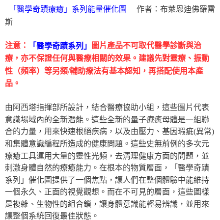
作者：布萊恩迪佛羅雷
「醫學奇蹟療癒」系列能量催化圖
斯
注意：
圖片產品不可取代醫學診斷與治
「醫學奇蹟系列」
療，亦不保證任何與醫療相關的效果。建議先對靈療、振動
性（頻率）等另類/輔助療法有基本認知，再搭配使用本產
品。
由阿西塔指揮部所設計，結合醫療協助小組，這些圖片代表
意識場域內的全新潛能。這些全新的量子療癒母體是一組聯
合的力量，用來快速根絕疾病，以及由壓力、基因瑕疵(異常)
和集體意識編程所造成的健康問題。這些史無前例的多次元
療癒工具運用大量的靈性光頻，去清理健康方面的問題，並
刺激身體自然的療癒能力。在根本的物質層面，「醫學奇蹟
系列」催化圖提供了一個焦點，讓人們在整個體驗中能維持
一個永久、正面的視覺觀想。而在不可見的層面，這些圖樣
是複雜、生物性的組合鎖，讓身體意識能輕易辨識，並用來
讓整個系統回復最佳狀態。