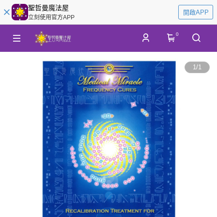
聖哲曼魔法屋
開啟APP
立刻使用官方APP
0
1
/
1