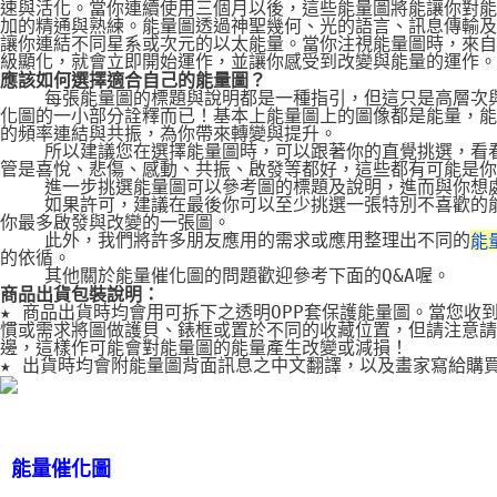
速與活化。當你連續使用三個月以後，這些能量圖將能讓你對能
加的精通與熟練。能量圖透過神聖幾何、光的語言、訊息傳輸及
讓你連結不同星系或次元的以太能量。當你注視能量圖時，來自
級顯化，就會立即開始運作，並讓你感受到改變與能量的運作。
應該如何選擇適合自己的能量圖？
    每張能量圖的標題與說明都是一種指引，但這只是高層次
化圖的一小部分詮釋而已！基本上能量圖上的圖像都是能量，能
的頻率連結與共振，為你帶來轉變與提升。
    所以建議您在選擇能量圖時，可以跟著你的直覺挑選，看
管是喜悅、悲傷、感動、共振、啟發等都好，這些都有可能是你
    進一步挑選能量圖可以參考圖的標題及說明，進而與你想
    如果許可，建議在最後你可以至少挑選一張特別不喜歡的
你最多啟發與改變的一張圖。
    此外，我們將許多朋友應用的需求或應用整理出不同的
能
的依循。
    其他關於能量催化圖的問題歡迎參考下面的Q&A喔。
商品出貨包裝說明：
★ 商品出貨時均會用可拆下之透明OPP套保護能量圖。當您收
慣或需求將圖做護貝、錶框或置於不同的收藏位置，但請注意請
邊，這樣作可能會對能量圖的能量產生改變或減損！
★ 出貨時均會附能量圖背面訊息之中文翻譯，以及畫家寫給購
能量催化圖