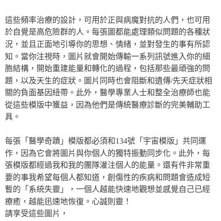
這些頻率治療的設計，可用於正與病魔對抗的人們，也可用
於自覺是高危險群的人。每張圖都能處理類似問題的各種狀
況，並且正面地引導你的思想、情緒，並對發生的事有所認
知。當你注視時，圖片就會開始傳輸一系列訊號進入你的細
胞結構，開始重建能量和轉化的過程，包括那些最頑強的問
題，以及天生的症狀。圖片同時也會阻斷和遺傳/先天症狀相
關的負面基因紐帶。此外，醫學專業人士和整全治療師也能
從這些模版中獲益，因為他們是傳統醫療診斷的完美輔助工
具。
每張「醫學奇蹟」模版都必須和134號「宇宙模版」共同運
作，因為它會將圖片與你個人的獨特振動同步化。此外，每
張模版都經過我和我的團隊灌注個人的能量。還有件非常重
要的事我希望每個人都知道，創傷性的疾病和問題會造成短
暫的「系統失靈」，一個人越能快速地觀想並感覺自己已經
療癒，越能迅速地恢復。心誠則靈！
請享受這些圖片，