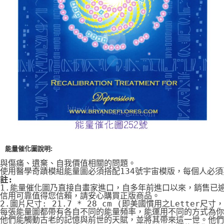
付款後門市自取
免運費
能量催化圖說明:
與傷痛、遺棄、自我價值相關的問題。
使用醫學奇蹟模組能量圖必須搭配134號宇宙模版，每個人必
註:
1.能量催化圖乃直接自畫家進口，自多年前進口以來，銷售已
信用可靠值得您信賴，請安心購買正版商品。
2.圖片尺寸: 21.7 * 28 cm (即美國慣用之Letter尺寸
每張能量圖都帶有各自不同的能量頻率，能運用不同的方式為你
他們能觸動古老的記憶與前世的天賦，並將其帶來這一世。他們