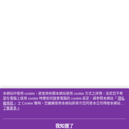
本網站中使用 cookie，欲查詢有關本網站使用 cookie 方式之詳情，及若您不希
望在電腦上使用 cookie 時應如何變更電腦的 cookie 設定，請參閱本網站「
隱私
權條款
」之 Cookie 聲明。您繼續使用本網站即表示您同意本公司得按本網站使
用條款之 Cookie 聲明使用 cookie。
了解更多 >
我知道了