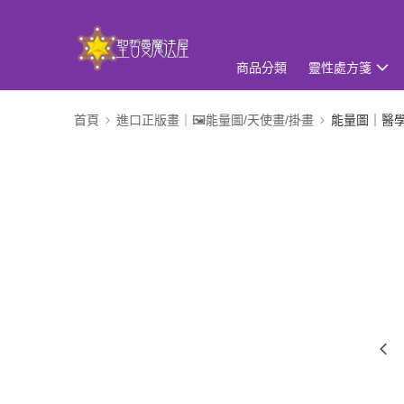
商品分類
靈性處方箋
首頁
進口正版畫｜🖼️能量圖/天使畫/掛畫
能量圖｜醫