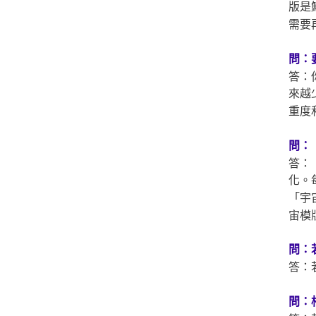
版是
需要
問：
答：
來越
重度
問：
答：
化。
「宇
宙模
問：
答：
問：