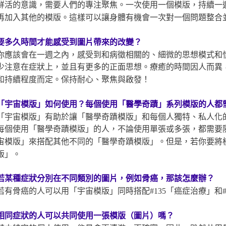
鮮活的意識，需要人們的專注聚焦。一次使用一個模版，持續一
再加入其他的模版。這樣可以讓身體有機會一次對一個問題整合
要多久時間才能感受到圖片帶來的改變？
你應該會在一週之內，感受到和病徵相關的、細微的思想模式和
少注意在症狀上，並且有更多的正面思想。療癒的時間因人而異
和持續程度而定。保持耐心、聚焦與啟發！
「宇宙模版」如何使用？每個使用「醫學奇蹟」系列模版
的人都
「宇宙模版」有助於讓「醫學奇蹟模版」和每個人獨特、私人化
每個使用「醫學奇蹟模版」的人，不論使用單張或多張，都需要
宙模版」來搭配其他不同的「醫學奇蹟模版」。但是，若你要將
版」。
若某種症狀分別在不同類別的圖片，例如骨癌，那該怎麼辦？
若有骨癌的人可以用「宇宙模版」同時搭配#135「癌症治療」和#
相同症狀的人可以共同使用一張模版（圖片）嗎？