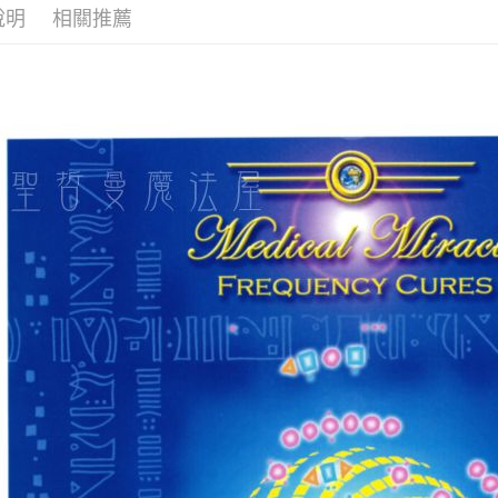
說明
相關推薦
全家取貨
每筆NT$8
7-11取貨
每筆NT$8
賣家宅配
每筆NT$8
郵局幫你
每筆NT$8
付款後門
免運費