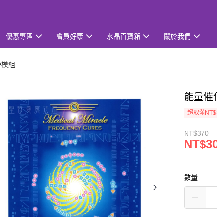
優惠專區
會員好康
水晶百寶箱
關於我們
學模組
能量催化
超取滿NT$
NT$370
NT$3
數量