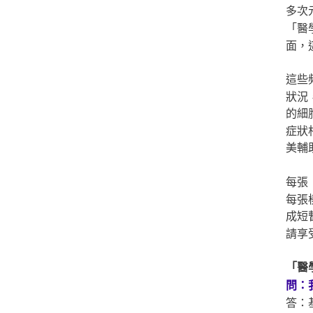
多次
「醫
面，
這些
狀況
的細
症狀
美輔
每張
每張
成短
請享
「醫
問：
答：