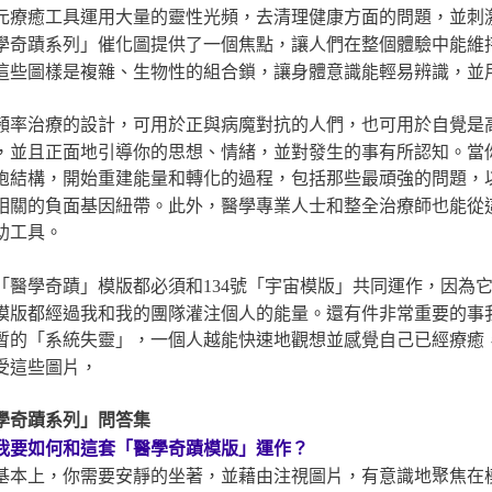
元療癒工具運用大量的靈性光頻，去清理健康方面的問題，並刺
學奇蹟系列」催化圖提供了一個焦點，讓人們在整個體驗中能維
這些圖樣是複雜、生物性的組合鎖，讓身體意識能輕易辨識，並
頻率治療的設計，可用於正與病魔對抗的人們，也可用於自覺是
，並且正面地引導你的思想、情緒，並對發生的事有所認知。當
胞結構，開始重建能量和轉化的過程，包括那些最頑強的問題，
相關的負面基因紐帶。此外，醫學專業人士和整全治療師也能從
助工具。
「醫學奇蹟」模版都必須和134號「宇宙模版」共同運作，因為
模版都經過我和我的團隊灌注個人的能量。還有件非常重要的事
暫的「系統失靈」，一個人越能快速地觀想並感覺自己已經療癒
受這些圖片，
學奇蹟系列」問答集
我要如何和這套「醫學奇蹟模版」運作？
基本上，你需要安靜的坐著，並藉由注視圖片，有意識地聚焦在