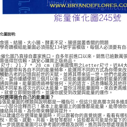
化圖說明:
食道、結腸、大小腸、酵素不足、腸道菌叢香關的問題
學奇蹟模組能量圖必須搭配134號宇宙模版，每個人必須要有
量催化圖乃直接自畫家進口，自多年前進口以來，銷售已逾數萬
靠值得您信賴，請安心購買正版商品。
片尺寸: 21.7 * 28 cm (即美國慣用之Letter尺寸，近A4
量圖都帶有各自不同的能量頻率，能運用不同的方式為你帶來改
觸動古老的記憶與前世的天賦，並將其帶來這一世。他們也能啟動
化。當你連續使用三個月以後，這些能量圖將能讓你對能量的運
通與熟練。能量圖透過神聖幾何、光的語言、訊息傳輸及其他符
結不同星系或次元的以太能量。當你注視能量圖時，來自更高維
，就會立即開始運作，並讓你感受到改變與能量的運作。
何選擇適合自己的能量圖？
 每張能量圖的標題與說明都是一種指引，但這只是高層次與多維
一小部分詮釋而已！基本上能量圖上的圖像都是能量，能帶領你
連結與共振，為你帶來轉變與提升。
 所以建議您在選擇能量圖時，可以跟著你的直覺挑選，看看有哪
悅、悲傷、感動、共振、啟發等都好，這些都有可能是你當下的
 進一步挑選能量圖可以參考圖的標題及說明，進而與你想處理面