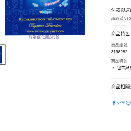
付款與運
超取滿NT$
付款方式
商品特色
信用卡一
商品編號
3198282
超商取貨
商品特色
LINE Pay
包含與
Apple Pay
商品相關分
街口支付
進口正版畫
悠遊付
分享
ATM付款
運送方式