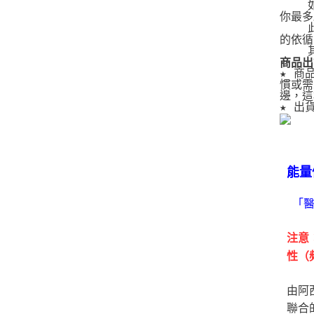
   
你最多
   
的依循
   
商品出
★ 商
慣或需
邊，這
★ 出
能量
「
注意
性（
由阿
聯合