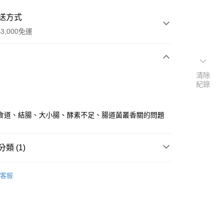
送方式
3,000免運
次付款
清除
紀錄
付款
食道、結腸、大小腸、酵素不足、腸道菌叢香關的問題
類 (1)
｜🖼️能量圖/天使畫/掛畫
能量圖｜醫學模組
客服