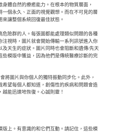
激身體自然的療癒能力。在根本的物質層面，
持一個永久、正面的視覺觀想。而在不可見的層
用來讓整個系統回復最佳狀態。
高危險群的人。每張圖都能處理類似問題的各種
你注視時，圖片就會開始傳輸一系列訊號進入你
以及天生的症狀。圖片同時也會阻斷和遺傳/先天
這些模版中獲益，因為他們是傳統醫療診斷的完
它會將圖片與你個人的獨特振動同步化。此外，
我希望每個人都知道，創傷性的疾病和問題會造
，越能迅速地恢復。心誠則靈！
模版上。有意識的和它們互動。請記住，這些模