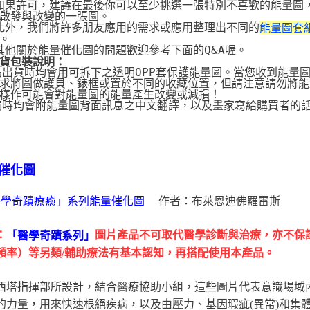
 如果許可，建議在最後你可以至少挑選一張特別不喜歡的能量圖
啟發與改變的一張圖。
 此外，我們將許多朋友應用的需求或應用整理出不同的
能量圖套
。
 其他關於能量催化圖的問題歡迎參考下面的Q&A喔。
貨包裝說明：
品出貨時均會用可拆下之透明OPP套保護能量圖。當您收到能量
求將圖做護貝、錶框或置於不同的收藏位置，但請注意請勿將能
樣作可能會對能量圖的能量產生改變或減損！
貨時均會附能量圖背面訊息之中文翻譯，以及畫家寫給購買者的
催化圖
作者：布萊恩迪佛羅雷斯
醫學奇蹟療癒」系列能量催化圖
：
圖片產品不可取代醫學診斷與治療，亦不保
「醫學奇蹟系列」
頻率）等另類/輔助療法有基本認知，再搭配使用本產品。
西塔指揮部所設計，結合醫療協助小組，這些圖片代表意識場域
的力量，用來快速根絕疾病，以及由壓力、基因瑕疵(異常)和集