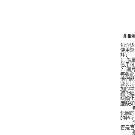
能量催
包含與
使用醫
註:
1.能
信用可
2.圖
每張能
他們能
速與活
加的精
讓你連
級顯化
應該如
   
化圖的
的頻率
   
管是喜
   