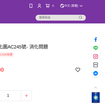
0
中文 (繁體)
圖AC245號- 消化問題
3,000免運
00