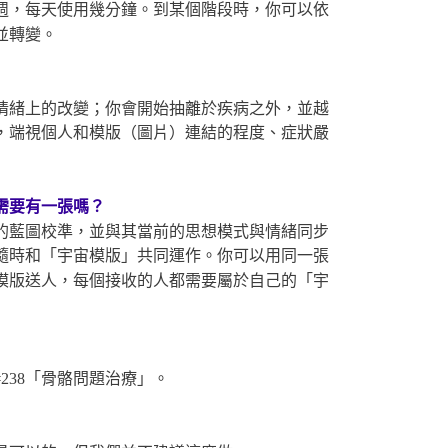
週，每天使用幾分鐘。到某個階段時，你可以依
並轉變。
情緒上的改變；你會開始抽離於疾病之外，並越
，端視個人和模版（圖片）連結的程度、症狀嚴
需要有一張嗎？
的藍圖校準，並與其當前的思想模式與情緒同步
隨時和「宇宙模版」共同運作。你可以用同一張
模版送人，每個接收的人都需要屬於自己的「宇
238「骨骼問題治療」。