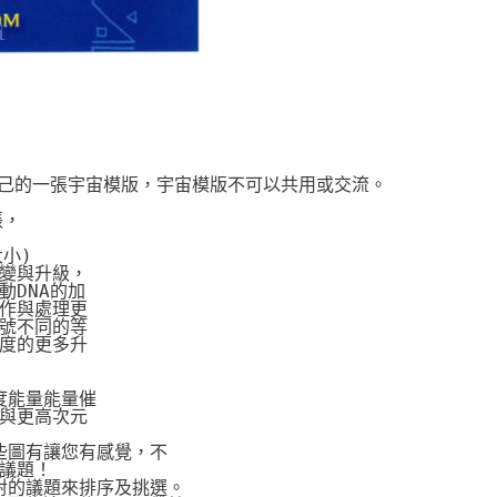
自己的一張宇宙模版，宇宙模版不可以共用或交流。
張，
大小)
變與升級，
DNA的加
作與處理更
號不同的等
度的更多升
度能量能量催
與更高次元
些圖有讓您有感覺，不
議題！
對的議題來排序及挑選。