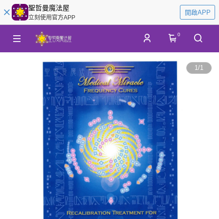
聖哲曼魔法屋
開啟APP
立刻使用官方APP
0
1
/
1