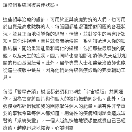
讓整個系統回復最佳狀態。
這些頻率治療的設計，可用於正與病魔對抗的人們，也可用
於自覺是高危險群的人。每張圖都能處理類似問題的各種狀
況，並且正面地引導你的思想、情緒，並對發生的事有所認
知。當你注視時，圖片就會開始傳輸一系列訊號進入你的細
胞結構，開始重建能量和轉化的過程，包括那些最頑強的問
題，以及天生的症狀。圖片同時也會阻斷和遺傳/先天症狀相
關的負面基因紐帶。此外，醫學專業人士和整全治療師也能
從這些模版中獲益，因為他們是傳統醫療診斷的完美輔助工
具。
每張「醫學奇蹟」模版都必須和134號「宇宙模版」共同運
作，因為它會將圖片與你個人的獨特振動同步化。此外，每
張模版都經過我和我的團隊灌注個人的能量。還有件非常重
要的事我希望每個人都知道，創傷性的疾病和問題會造成短
暫的「系統失靈」，一個人越能快速地觀想並感覺自己已經
療癒，越能迅速地恢復。心誠則靈！