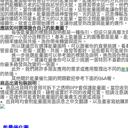
每張能量圖都帶有各自不同的能量頻率，能運用不同的方式為你
他們能觸動古老的記憶與前世的天賦，並將其帶來這一世。他們
速與活化。當你連續使用三個月以後，這些能量圖將能讓你對能
加的精通與熟練。能量圖透過神聖幾何、光的語言、訊息傳輸及
讓你連結不同星系或次元的以太能量。當你注視能量圖時，來自
級顯化，就會立即開始運作，並讓你感受到改變與能量的運作。
應該如何選擇適合自己的能量圖？
    每張能量圖的標題與說明都是一種指引，但這只是高層次
化圖的一小部分詮釋而已！基本上能量圖上的圖像都是能量，能
的頻率連結與共振，為你帶來轉變與提升。
    所以建議您在選擇能量圖時，可以跟著你的直覺挑選，看
管是喜悅、悲傷、感動、共振、啟發等都好，這些都有可能是你
    進一步挑選能量圖可以參考圖的標題及說明，進而與你想
    如果許可，建議在最後你可以至少挑選一張特別不喜歡的
你最多啟發與改變的一張圖。
    此外，我們將許多朋友應用的需求或應用整理出不同的
能
的依循。
    其他關於能量催化圖的問題歡迎參考下面的Q&A喔。
商品出貨包裝說明：
★ 商品出貨時均會用可拆下之透明OPP套保護能量圖。當您收
慣或需求將圖做護貝、錶框或置於不同的收藏位置，但請注意請
邊，這樣作可能會對能量圖的能量產生改變或減損！
★ 出貨時均會附能量圖背面訊息之中文翻譯，以及畫家寫給購