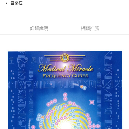
Apple Pay
自閉症
街口支付
悠遊付
詳細說明
相關推薦
ATM付款
運送方式
全家取貨付款
每筆NT$80，滿NT$3,000(含以上)免運費
7-11取貨付款
每筆NT$80，滿NT$3,000(含以上)免運費
賣家宅配幫您送（台灣）
每筆NT$80，滿NT$3,000(含以上)免運費
郵局幫你送（離島）
每筆NT$80，滿NT$3,000(含以上)免運費