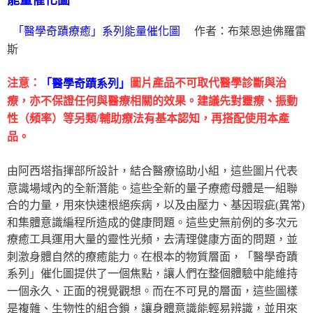
能量催化圖
作者：布萊恩迪佛羅雷
「醫學奇蹟療癒」系列能量催化圖
斯
注意：
圖片產品不可取代醫學診斷與治
「醫學奇蹟系列」
療，亦不保證任何與醫療相關的效果。建議先對靈療、振動
性（頻率）等另類/輔助療法有基本認知，再搭配使用本產
品。
由阿西塔指揮部所設計，結合醫療協助小組，這些圖片代表
意識場域內的全新潛能。這些全新的量子療癒母體是一組聯
合的力量，用來快速根絕疾病，以及由壓力、基因瑕疵(異常)
和集體意識編程所造成的健康問題。這些史無前例的多次元
療癒工具運用大量的靈性光頻，去清理健康方面的問題，並
刺激身體自然的療癒能力。在根本的物質層面，「醫學奇蹟
系列」催化圖提供了一個焦點，讓人們在整個體驗中能維持
一個永久、正面的視覺觀想。而在不可見的層面，這些圖樣
是複雜、生物性的組合鎖，讓身體意識能輕易辨識，並用來