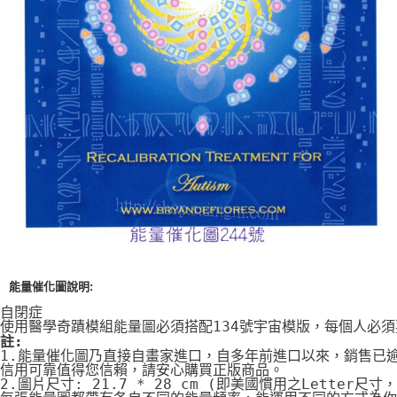
付款後門市自取
免運費
能量催化圖說明:
自閉症
使用醫學奇蹟模組能量圖必須搭配134號宇宙模版，每個人必
註:
1.能量催化圖乃直接自畫家進口，自多年前進口以來，銷售已
信用可靠值得您信賴，請安心購買正版商品。
2.圖片尺寸: 21.7 * 28 cm (即美國慣用之Letter尺寸