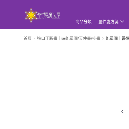
商品分類
靈性處方箋
首頁
進口正版畫｜🖼️能量圖/天使畫/掛畫
能量圖｜醫