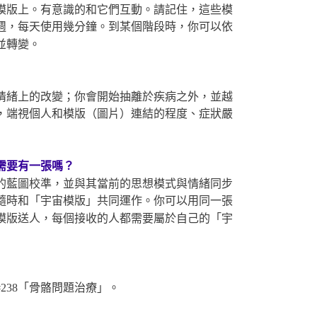
模版上。有意識的和它們互動。請記住，這些模
週，每天使用幾分鐘。到某個階段時，你可以依
並轉變。
情緒上的改變；你會開始抽離於疾病之外，並越
，端視個人和模版（圖片）連結的程度、症狀嚴
需要有一張嗎？
的藍圖校準，並與其當前的思想模式與情緒同步
隨時和「宇宙模版」共同運作。你可以用同一張
模版送人，每個接收的人都需要屬於自己的「宇
238「骨骼問題治療」。