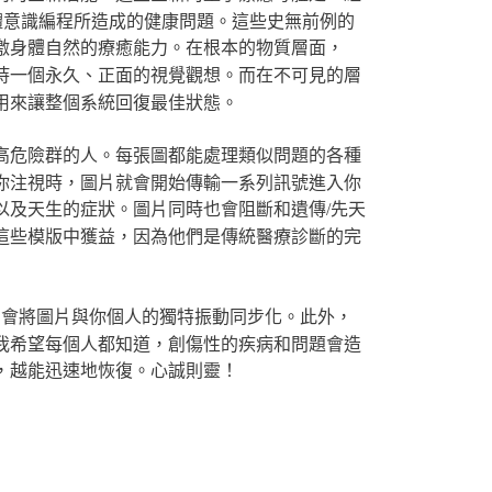
體意識編程所造成的健康問題。這些史無前例的
激身體自然的療癒能力。在根本的物質層面，
持一個永久、正面的視覺觀想。而在不可見的層
用來讓整個系統回復最佳狀態。
高危險群的人。每張圖都能處理類似問題的各種
你注視時，圖片就會開始傳輸一系列訊號進入你
以及天生的症狀。圖片同時也會阻斷和遺傳/先天
這些模版中獲益，因為他們是傳統醫療診斷的完
它會將圖片與你個人的獨特振動同步化。此外，
我希望每個人都知道，創傷性的疾病和問題會造
，越能迅速地恢復。心誠則靈！