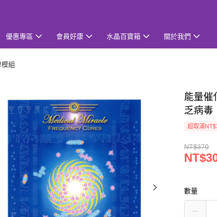
優惠專區
會員好康
水晶百寶箱
關於我們
學模組
能量催化
乏病毒
超取滿NT$
NT$370
NT$3
數量