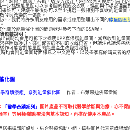
悅、悲傷、感動、共振、啟發等都好，這些都有可能是你當下的
 進一步挑選能量圖可以參考圖的標題及說明，進而與你想處理面
 如果許可，建議在最後你可以至少挑選一張特別不喜歡的能量圖
啟發與改變的一張圖。
 此外，我們將許多朋友應用的需求或應用整理出不同的
能量圖套
。
 其他關於能量催化圖的問題歡迎參考下面的Q&A喔。
貨包裝說明：
品出貨時均會用可拆下之透明OPP套保護能量圖。當您收到能量
求將圖做護貝、錶框或置於不同的收藏位置，但請注意請勿將能
樣作可能會對能量圖的能量產生改變或減損！
貨時均會附能量圖背面訊息之中文翻譯，以及畫家寫給購買者的
催化圖
作者：布萊恩迪佛羅雷斯
醫學奇蹟療癒」系列能量催化圖
：
圖片產品不可取代醫學診斷與治療，亦不保
「醫學奇蹟系列」
頻率）等另類/輔助療法有基本認知，再搭配使用本產品。
西塔指揮部所設計，結合醫療協助小組，這些圖片代表意識場域