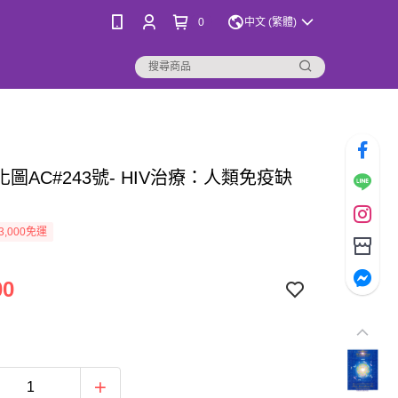
0
中文 (繁體)
圖AC#243號- HIV治療：人類免疫缺
3,000免運
00