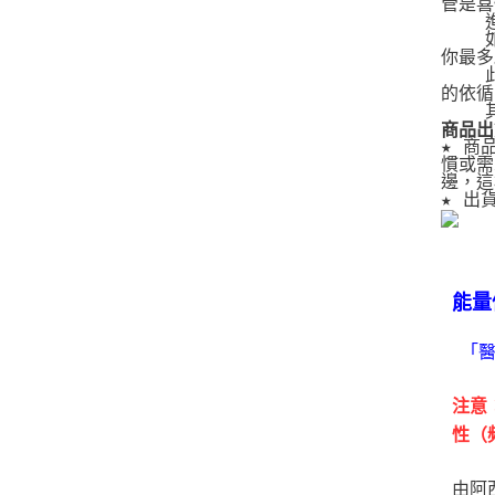
管是喜
   
   
你最多
   
的依循
   
商品出
★ 商
慣或需
邊，這
★ 出
能量
「
注意
性（
由阿