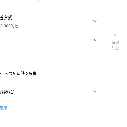
送方式
3,000免運
清除
紀錄
次付款
付款
治療：人類免疫缺乏病毒
類 (1)
｜🖼️能量圖/天使畫/掛畫
能量圖｜醫學模組
客服