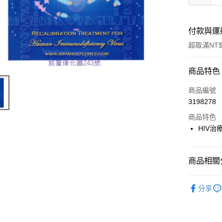
付款與運
超取滿NT$
付款方式
商品特色
信用卡一
商品編號
3198278
超商取貨
商品特色
LINE Pay
HIV
Apple Pay
商品相關分
街口支付
進口正版畫
悠遊付
分享
ATM付款