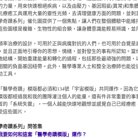
的力量，用來快速根絕疾病，以及由壓力、基因瑕疵(異常)和集
元療癒工具運用大量的靈性光頻，去清理健康方面的問題，並刺
學奇蹟系列」催化圖提供了一個焦點，讓人們在整個體驗中能維
這些圖樣是複雜、生物性的組合鎖，讓身體意識能輕易辨識，並
頻率治療的設計，可用於正與病魔對抗的人們，也可用於自覺是
，並且正面地引導你的思想、情緒，並對發生的事有所認知。當
胞結構，開始重建能量和轉化的過程，包括那些最頑強的問題，
相關的負面基因紐帶。此外，醫學專業人士和整全治療師也能從
助工具。
「醫學奇蹟」模版都必須和134號「宇宙模版」共同運作，因為
模版都經過我和我的團隊灌注個人的能量。還有件非常重要的事
暫的「系統失靈」，一個人越能快速地觀想並感覺自己已經療癒
受這些圖片，
學奇蹟系列」問答集
我要如何和這套「醫學奇蹟模版」運作？