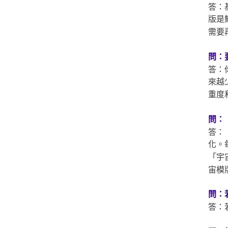
答：
版是
需要
問：
答：
來越
重度
問：
答：
化。
「宇
宙模
問：
答：