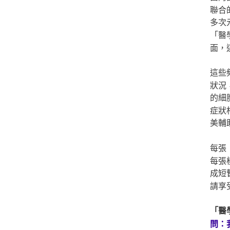
聯合
多次
「醫
面，
這些
狀況
的細
症狀
美輔
每張
每張
成短
請享
「醫
問：