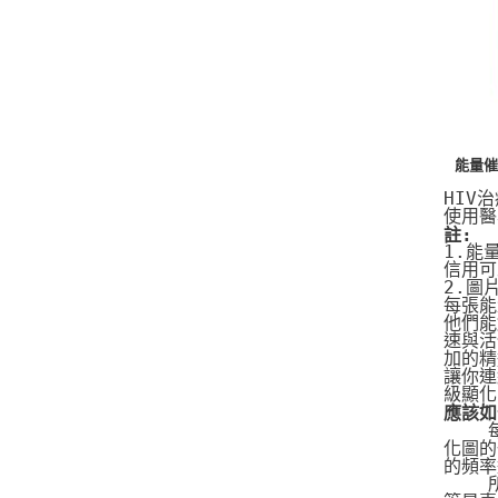
能量催
HIV
使用醫
註:
1.能
信用可
2.圖
每張能
他們能
速與活
加的精
讓你連
級顯化
應該如
   
化圖的
的頻率
   