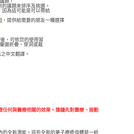
議題！
對的議題來排序及挑選。
，因為這可能是可以帶給
，提供給需要的朋友一種選擇
組
圖後，可依您的使用習
量圖折疊、穿洞或裁
話之中文翻譯。
證任何與醫療相關的效果。建議先對靈療、振動
內的全新潛能。這些全新的量子療癒母體是一組