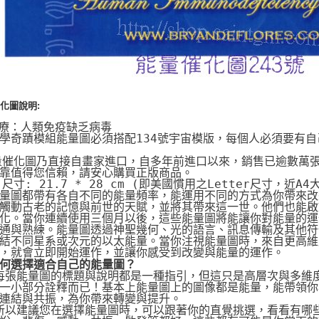
化圖說明:
治療：人類免疫缺乏病毒
學奇蹟模組能量圖必須搭配134號宇宙模版，每個人必須要有
量催化圖乃直接自畫家進口，自多年前進口以來，銷售已逾數萬
靠值得您信賴，請安心購買正版商品。
片尺寸: 21.7 * 28 cm (即美國慣用之Letter尺寸，近A4
量圖都帶有各自不同的能量頻率，能運用不同的方式為你帶來改
觸動古老的記憶與前世的天賦，並將其帶來這一世。他們也能啟動
化。當你連續使用三個月以後，這些能量圖將能讓你對能量的運
通與熟練。能量圖透過神聖幾何、光的語言、訊息傳輸及其他符
結不同星系或次元的以太能量。當你注視能量圖時，來自更高維
，就會立即開始運作，並讓你感受到改變與能量的運作。
何選擇適合自己的能量圖？
 每張能量圖的標題與說明都是一種指引，但這只是高層次與多維
一小部分詮釋而已！基本上能量圖上的圖像都是能量，能帶領你
連結與共振，為你帶來轉變與提升。
 所以建議您在選擇能量圖時，可以跟著你的直覺挑選，看看有哪