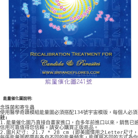
付款後門市自取
免運費
能量催化圖說明:
念珠菌和寄生蟲
使用醫學奇蹟模組能量圖必須搭配134號宇宙模版，每個人必
註:
1.能量催化圖乃直接自畫家進口，自多年前進口以來，銷售已
信用可靠值得您信賴，請安心購買正版商品。
2.圖片尺寸: 21.7 * 28 cm (即美國慣用之Letter尺寸
每張能量圖都帶有各自不同的能量頻率，能運用不同的方式為你