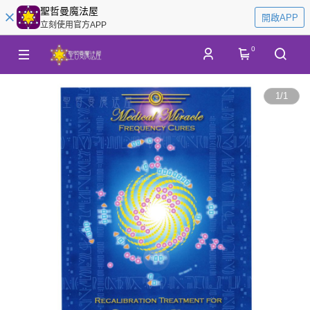
聖哲曼魔法屋
開啟APP
立刻使用官方APP
0
1
/
1