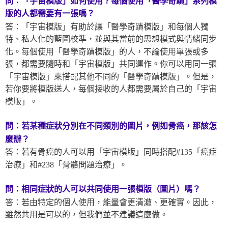
問：「宇宙模版」如何使用？每個使用「醫學奇蹟」系列模
版
的人都需要有一張嗎？
答：「宇宙模版」有助於讓「醫學奇蹟模版」和每個人獨
特、私人化的藍圖校準，並與其當前的思想模式與情緒同步
化。每個使用「醫學奇蹟模版」的人，不論使用單張或多
張，都需要隨時和「宇宙模版」共同運作。你可以用同一張
「宇宙模版」來搭配其他不同的「醫學奇蹟模版」。但是，
若你要將模版送人，每個接收的人都需要屬於自己的「宇宙
模版」。
問：若某種症狀分別在不同類別的圖片，例如骨癌，那該怎
麼辦？
答：若有骨癌的人可以用「宇宙模版」同時搭配#135「癌症
治療」和#238「骨骼問題治療」。
問：相同症狀的人可以共同使用一張模版（圖片）嗎？
答：若由特定的個人使用，能量會更清澈、更確實。因此，
雖然共用是可以的，但我們並不建議這麼做。