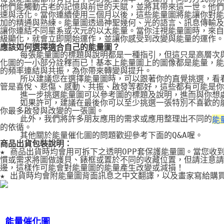
他們能觸動古老的記憶與前世的天賦，並將其帶來這一世。他們
速與活化。當你連續使用三個月以後，這些能量圖將能讓你對能
加的精通與熟練。能量圖透過神聖幾何、光的語言、訊息傳輸及
讓你連結不同星系或次元的以太能量。當你注視能量圖時，來自
級顯化，就會立即開始運作，並讓你感受到改變與能量的運作。
應該如何選擇適合自己的能量圖？
    每張能量圖的標題與說明都是一種指引，但這只是高層次
化圖的一小部分詮釋而已！基本上能量圖上的圖像都是能量，能
的頻率連結與共振，為你帶來轉變與提升。
    所以建議您在選擇能量圖時，可以跟著你的直覺挑選，看
管是喜悅、悲傷、感動、共振、啟發等都好，這些都有可能是你
    進一步挑選能量圖可以參考圖的標題及說明，進而與你想
    如果許可，建議在最後你可以至少挑選一張特別不喜歡的
你最多啟發與改變的一張圖。
    此外，我們將許多朋友應用的需求或應用整理出不同的
能
的依循。
    其他關於能量催化圖的問題歡迎參考下面的Q&A喔。
商品出貨包裝說明：
★ 商品出貨時均會用可拆下之透明OPP套保護能量圖。當您收
慣或需求將圖做護貝、錶框或置於不同的收藏位置，但請注意請
邊，這樣作可能會對能量圖的能量產生改變或減損！
★ 出貨時均會附能量圖背面訊息之中文翻譯，以及畫家寫給購
能量催化圖