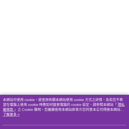
本網站中使用 cookie，欲查詢有關本網站使用 cookie 方式之詳情，及若您不希
望在電腦上使用 cookie 時應如何變更電腦的 cookie 設定，請參閱本網站「
隱私
權條款
」之 Cookie 聲明。您繼續使用本網站即表示您同意本公司得按本網站使
用條款之 Cookie 聲明使用 cookie。
了解更多 >