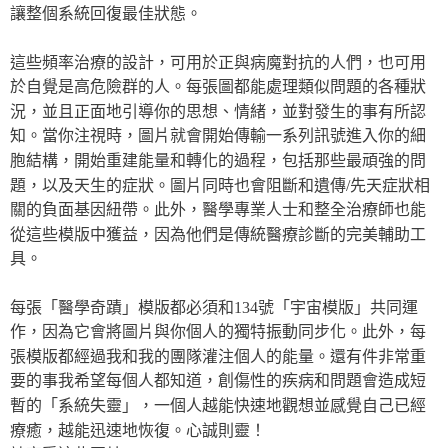
讓整個系統回復最佳狀態。
這些頻率治療的設計，可用於正與病魔對抗的人們，也可用
於自覺是高危險群的人。每張圖都能處理類似問題的各種狀
況，並且正面地引導你的思想、情緒，並對發生的事有所認
知。當你注視時，圖片就會開始傳輸一系列訊號進入你的細
胞結構，開始重建能量和轉化的過程，包括那些最頑強的問
題，以及天生的症狀。圖片同時也會阻斷和遺傳/先天症狀相
關的負面基因紐帶。此外，醫學專業人士和整全治療師也能
從這些模版中獲益，因為他們是傳統醫療診斷的完美輔助工
具。
每張「醫學奇蹟」模版都必須和134號「宇宙模版」共同運
作，因為它會將圖片與你個人的獨特振動同步化。此外，每
張模版都經過我和我的團隊灌注個人的能量。還有件非常重
要的事我希望每個人都知道，創傷性的疾病和問題會造成短
暫的「系統失靈」，一個人越能快速地觀想並感覺自己已經
療癒，越能迅速地恢復。心誠則靈！