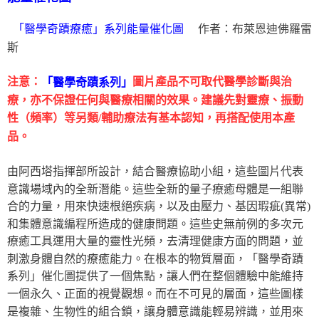
作者：布萊恩迪佛羅雷
「醫學奇蹟療癒」系列能量催化圖
斯
注意：
圖片產品不可取代醫學診斷與治
「醫學奇蹟系列」
療，亦不保證任何與醫療相關的效果。建議先對靈療、振動
性（頻率）等另類/輔助療法有基本認知，再搭配使用本產
品。
由阿西塔指揮部所設計，結合醫療協助小組，這些圖片代表
意識場域內的全新潛能。這些全新的量子療癒母體是一組聯
合的力量，用來快速根絕疾病，以及由壓力、基因瑕疵(異常)
和集體意識編程所造成的健康問題。這些史無前例的多次元
療癒工具運用大量的靈性光頻，去清理健康方面的問題，並
刺激身體自然的療癒能力。在根本的物質層面，「醫學奇蹟
系列」催化圖提供了一個焦點，讓人們在整個體驗中能維持
一個永久、正面的視覺觀想。而在不可見的層面，這些圖樣
是複雜、生物性的組合鎖，讓身體意識能輕易辨識，並用來