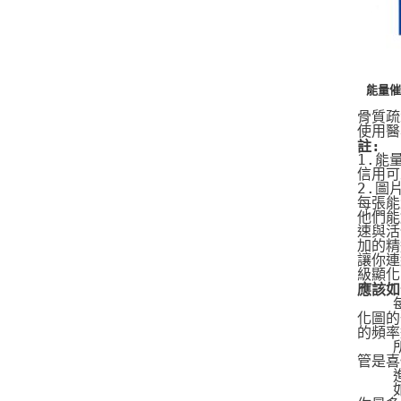
能量催
骨質疏
使用醫
註:
1.能
信用可
2.圖
每張能
他們能
速與活
加的精
讓你連
級顯化
應該如
   
化圖的
的頻率
   
管是喜
   
   