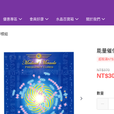
優惠專區
會員好康
水晶百寶箱
關於我們
學模組
能量催化
超取滿NT$
NT$370
NT$3
數量