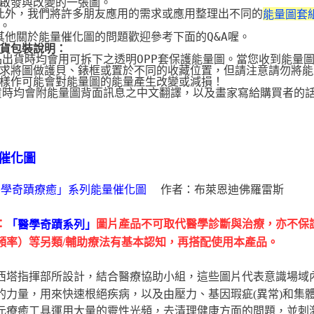
啟發與改變的一張圖。
 此外，我們將許多朋友應用的需求或應用整理出不同的
能量圖套
。
 其他關於能量催化圖的問題歡迎參考下面的Q&A喔。
貨包裝說明：
品出貨時均會用可拆下之透明OPP套保護能量圖。當您收到能量
求將圖做護貝、錶框或置於不同的收藏位置，但請注意請勿將能
樣作可能會對能量圖的能量產生改變或減損！
貨時均會附能量圖背面訊息之中文翻譯，以及畫家寫給購買者的
催化圖
作者：布萊恩迪佛羅雷斯
醫學奇蹟療癒」系列能量催化圖
：
圖片產品不可取代醫學診斷與治療，亦不保
「醫學奇蹟系列」
頻率）等另類/輔助療法有基本認知，再搭配使用本產品。
西塔指揮部所設計，結合醫療協助小組，這些圖片代表意識場域
的力量，用來快速根絕疾病，以及由壓力、基因瑕疵(異常)和集
元療癒工具運用大量的靈性光頻，去清理健康方面的問題，並刺