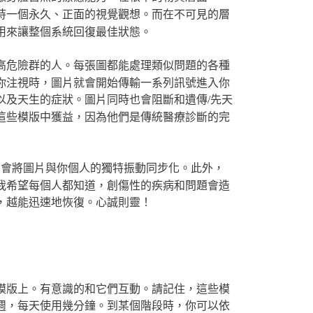
持一個永久、正面的視覺觀想。而在不可見的層
用來讓整個系統回復最佳狀態。
高危險群的人。每張圖都能處理類似問題的各種
你注視時，圖片就會開始傳輸一系列訊號進入你
以及天生的症狀。圖片同時也會阻斷和遺傳/先天
這些模版中獲益，因為他們是傳統醫療診斷的完
它會將圖片與你個人的獨特振動同步化。此外，
我希望每個人都知道，創傷性的疾病和問題會造
，越能迅速地恢復。心誠則靈！
模版上。有意識的和它們互動。請記住，這些模
週，每天使用幾分鐘。到某個階段時，你可以依