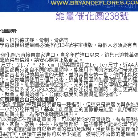
化圖說明:
鬆、柏哲德式症、骨刺、骨癌等
學奇蹟模組能量圖必須搭配134號宇宙模版，每個人必須要有
量催化圖乃直接自畫家進口，自多年前進口以來，銷售已逾數萬
靠值得您信賴，請安心購買正版商品。
片尺寸: 21.7 * 28 cm (即美國慣用之Letter尺寸，近A4
量圖都帶有各自不同的能量頻率，能運用不同的方式為你帶來改
觸動古老的記憶與前世的天賦，並將其帶來這一世。他們也能啟動
化。當你連續使用三個月以後，這些能量圖將能讓你對能量的運
通與熟練。能量圖透過神聖幾何、光的語言、訊息傳輸及其他符
結不同星系或次元的以太能量。當你注視能量圖時，來自更高維
，就會立即開始運作，並讓你感受到改變與能量的運作。
何選擇適合自己的能量圖？
 每張能量圖的標題與說明都是一種指引，但這只是高層次與多維
一小部分詮釋而已！基本上能量圖上的圖像都是能量，能帶領你
連結與共振，為你帶來轉變與提升。
 所以建議您在選擇能量圖時，可以跟著你的直覺挑選，看看有哪
悅、悲傷、感動、共振、啟發等都好，這些都有可能是你當下的
 進一步挑選能量圖可以參考圖的標題及說明，進而與你想處理面
 如果許可，建議在最後你可以至少挑選一張特別不喜歡的能量圖