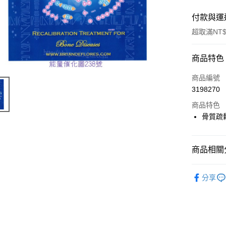
付款與運
超取滿NT$
付款方式
商品特色
信用卡一
商品編號
3198270
超商取貨
商品特色
LINE Pay
骨質疏
Apple Pay
商品相關分
街口支付
進口正版畫
悠遊付
分享
ATM付款
運送方式