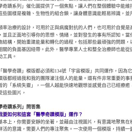
學奇蹟系列」催化圖提供了一個焦點，讓人們在整個體驗中能維
這些圖樣是複雜、生物性的組合鎖，讓身體意識能輕易辨識，並
頻率治療的設計，可用於正與病魔對抗的人們，也可用於自覺是
，並且正面地引導你的思想、情緒，並對發生的事有所認知。當
胞結構，開始重建能量和轉化的過程，包括那些最頑強的問題，
相關的負面基因紐帶。此外，醫學專業人士和整全治療師也能從
助工具。
「醫學奇蹟」模版都必須和134號「宇宙模版」共同運作，因為
模版都經過我和我的團隊灌注個人的能量。還有件非常重要的事
暫的「系統失靈」，一個人越能快速地觀想並感覺自己已經療癒
受這些圖片，
學奇蹟系列」問答集
我要如何和這套「醫學奇蹟模版」運作？
基本上，你需要安靜的坐著，並藉由注視圖片，有意識地聚焦在
鮮活的意識，需要人們的專注聚焦。一次使用一個模版，持續一