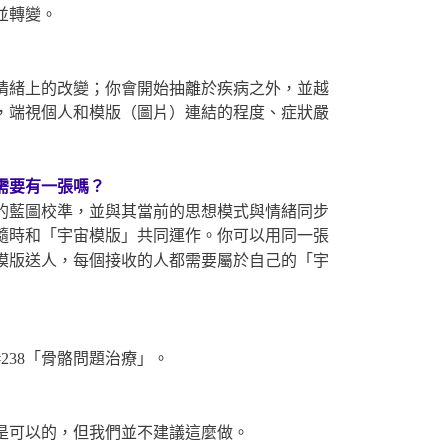
並轉變。
情緒上的改變；你會開始抽離於疾病之外，並越
，端視個人和模版（圖片）連結的程度、症狀嚴
需要有一張嗎？
的藍圖校準，並與其當前的思想模式與情緒同步
隨時和「宇宙模版」共同運作。你可以用同一張
模版送人，每個接收的人都需要屬於自己的「宇
238「骨骼問題治療」。
是可以的，但我們並不建議這麼做。