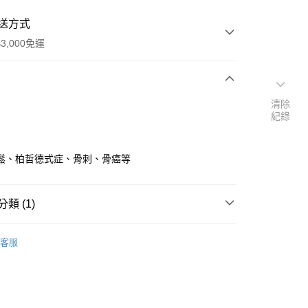
送方式
3,000免運
次付款
清除
紀錄
付款
鬆、柏哲德式症、骨刺、骨癌等
類 (1)
｜🖼️能量圖/天使畫/掛畫
能量圖｜醫學模組
客服