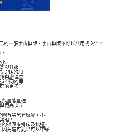
自己的一張宇宙模版，宇宙模版不可以共用或交流。
張，
大小)
變與升級，
DNA的加
作與處理更
號不同的等
度的更多升
度能量能量催
與更高次元
些圖有讓您有感覺，不
議題！
對的議題來排序及挑選。
，因為這可能是可以帶給