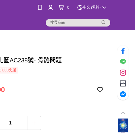
0
中文 (繁體)
圖AC238號- 骨骼問題
3,000免運
00