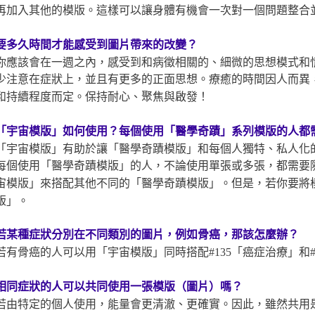
再加入其他的模版。這樣可以讓身體有機會一次對一個問題整合
要多久時間才能感受到圖片帶來的改變？
你應該會在一週之內，感受到和病徵相關的、細微的思想模式和
少注意在症狀上，並且有更多的正面思想。療癒的時間因人而異
和持續程度而定。保持耐心、聚焦與啟發！
「宇宙模版」如何使用？每個使用「醫學奇蹟」系列模版
的人都
「宇宙模版」有助於讓「醫學奇蹟模版」和每個人獨特、私人化
每個使用「醫學奇蹟模版」的人，不論使用單張或多張，都需要
宙模版」來搭配其他不同的「醫學奇蹟模版」。但是，若你要將
版」。
若某種症狀分別在不同類別的圖片，例如骨癌，那該怎麼辦？
若有骨癌的人可以用「宇宙模版」同時搭配#135「癌症治療」和#
相同症狀的人可以共同使用一張模版（圖片）嗎？
若由特定的個人使用，能量會更清澈、更確實。因此，雖然共用