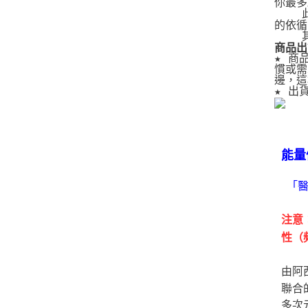
你最多
   
的依循
   
商品出
★ 商
慣或需
邊，這
★ 出
能量
「
注意
性（
由阿
聯合
多次