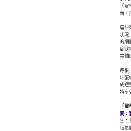
「醫
面，
這些
狀況
的細
症狀
美輔
每張
每張
成短
請享
「醫
問：
答：
版是