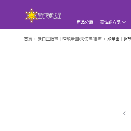
商品分類
靈性處方箋
首頁
進口正版畫｜🖼️能量圖/天使畫/掛畫
能量圖｜醫