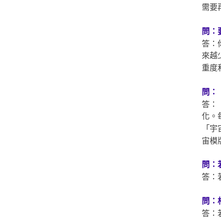
需要
問：
答：
來越
重度
問：
答：
化。
「宇
宙模
問：
答：
問：
答：