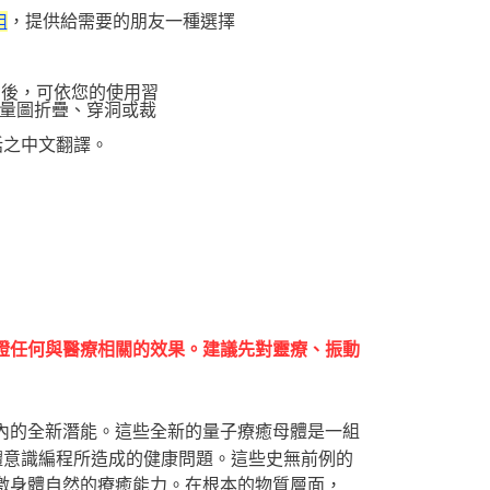
，提供給需要的朋友一種選擇
組
圖後，可依您的使用習
量圖折疊、穿洞或裁
話之中文翻譯。
證任何與醫療相關的效果。建議先對靈療、振動
內的全新潛能。這些全新的量子療癒母體是一組
體意識編程所造成的健康問題。這些史無前例的
激身體自然的療癒能力。在根本的物質層面，