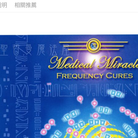
說明
相關推薦
全家取貨
每筆NT$8
7-11取貨
每筆NT$8
賣家宅配
每筆NT$8
郵局幫你
每筆NT$8
付款後門
免運費