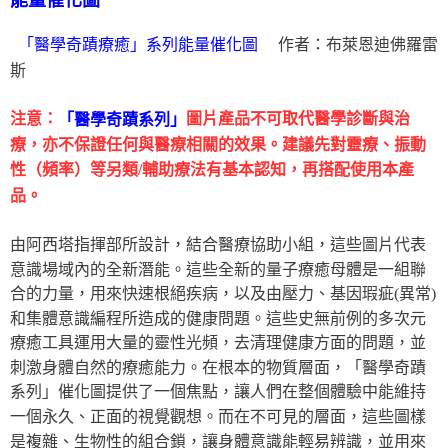
能量催化圖
作者：布萊恩迪佛羅雷
「醫學奇蹟療癒」系列能量催化圖
斯
注意：
圖片產品不可取代醫學診斷與治
「醫學奇蹟系列」
療，亦不保證任何與醫療相關的效果。建議先對靈療、振動
性（頻率）等另類/輔助療法有基本認知，再搭配使用本產
品。
由阿西塔指揮部所設計，結合醫療協助小組，這些圖片代表
意識場域內的全新潛能。這些全新的量子療癒母體是一組聯
合的力量，用來快速根絕疾病，以及由壓力、基因瑕疵(異常)
和集體意識編程所造成的健康問題。這些史無前例的多次元
療癒工具運用大量的靈性光頻，去清理健康方面的問題，並
刺激身體自然的療癒能力。在根本的物質層面，「醫學奇蹟
系列」催化圖提供了一個焦點，讓人們在整個體驗中能維持
一個永久、正面的視覺觀想。而在不可見的層面，這些圖樣
是複雜、生物性的組合鎖，讓身體意識能輕易辨識，並用來