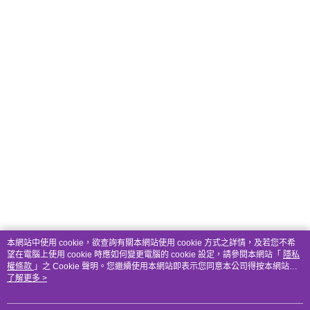
本網站中使用 cookie，欲查詢有關本網站使用 cookie 方式之詳情，及若您不希
望在電腦上使用 cookie 時應如何變更電腦的 cookie 設定，請參閱本網站「
隱私
權條款
」之 Cookie 聲明。您繼續使用本網站即表示您同意本公司得按本網站使
用條款之 Cookie 聲明使用 cookie。
了解更多 >