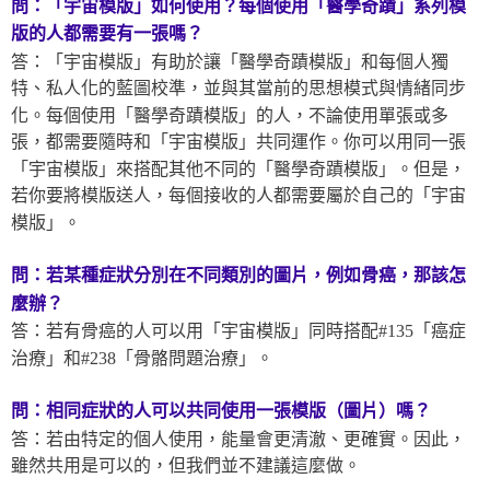
問：「宇宙模版」如何使用？每個使用「醫學奇蹟」系列模
版
的人都需要有一張嗎？
答：「宇宙模版」有助於讓「醫學奇蹟模版」和每個人獨
特、私人化的藍圖校準，並與其當前的思想模式與情緒同步
化。每個使用「醫學奇蹟模版」的人，不論使用單張或多
張，都需要隨時和「宇宙模版」共同運作。你可以用同一張
「宇宙模版」來搭配其他不同的「醫學奇蹟模版」。但是，
若你要將模版送人，每個接收的人都需要屬於自己的「宇宙
模版」。
問：若某種症狀分別在不同類別的圖片，例如骨癌，那該怎
麼辦？
答：若有骨癌的人可以用「宇宙模版」同時搭配#135「癌症
治療」和#238「骨骼問題治療」。
問：相同症狀的人可以共同使用一張模版（圖片）嗎？
答：若由特定的個人使用，能量會更清澈、更確實。因此，
雖然共用是可以的，但我們並不建議這麼做。