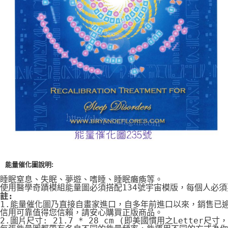
付款後門市自取
免運費
能量催化圖說明:
睡眠窒息、失眠、夢遊、嗜睡、睡眠癱瘓等。
使用醫學奇蹟模組能量圖必須搭配134號宇宙模版，每個人必
註:
1.能量催化圖乃直接自畫家進口，自多年前進口以來，銷售已
信用可靠值得您信賴，請安心購買正版商品。
2.圖片尺寸: 21.7 * 28 cm (即美國慣用之Letter尺寸