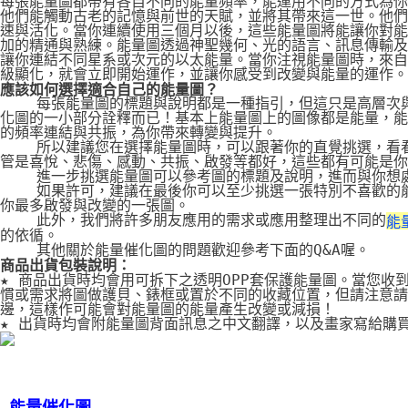
每張能量圖都帶有各自不同的能量頻率，能運用不同的方式為你
他們能觸動古老的記憶與前世的天賦，並將其帶來這一世。他們
速與活化。當你連續使用三個月以後，這些能量圖將能讓你對能
加的精通與熟練。能量圖透過神聖幾何、光的語言、訊息傳輸及
讓你連結不同星系或次元的以太能量。當你注視能量圖時，來自
級顯化，就會立即開始運作，並讓你感受到改變與能量的運作。
應該如何選擇適合自己的能量圖？
    每張能量圖的標題與說明都是一種指引，但這只是高層次
化圖的一小部分詮釋而已！基本上能量圖上的圖像都是能量，能
的頻率連結與共振，為你帶來轉變與提升。
    所以建議您在選擇能量圖時，可以跟著你的直覺挑選，看
管是喜悅、悲傷、感動、共振、啟發等都好，這些都有可能是你
    進一步挑選能量圖可以參考圖的標題及說明，進而與你想
    如果許可，建議在最後你可以至少挑選一張特別不喜歡的
你最多啟發與改變的一張圖。
    此外，我們將許多朋友應用的需求或應用整理出不同的
能
的依循。
    其他關於能量催化圖的問題歡迎參考下面的Q&A喔。
商品出貨包裝說明：
★ 商品出貨時均會用可拆下之透明OPP套保護能量圖。當您收
慣或需求將圖做護貝、錶框或置於不同的收藏位置，但請注意請
邊，這樣作可能會對能量圖的能量產生改變或減損！
★ 出貨時均會附能量圖背面訊息之中文翻譯，以及畫家寫給購