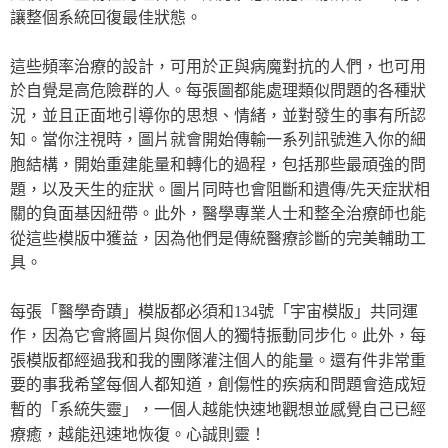
讓整個系統回復最佳狀態。
這些頻率治療的設計，可用於正與病魔對抗的人們，也可用
於自覺是高危險群的人。每張圖都能處理類似問題的各種狀
況，並且正面地引導你的思想、情緒，並對發生的事有所認
知。當你注視時，圖片就會開始傳輸一系列訊號進入你的細
胞結構，開始重建能量和轉化的過程，包括那些最頑強的問
題，以及天生的症狀。圖片同時也會阻斷和遺傳/先天症狀相
關的負面基因紐帶。此外，醫學專業人士和整全治療師也能
從這些模版中獲益，因為他們是傳統醫療診斷的完美輔助工
具。
每張「醫學奇蹟」模版都必須和134號「宇宙模版」共同運
作，因為它會將圖片與你個人的獨特振動同步化。此外，每
張模版都經過我和我的團隊灌注個人的能量。還有件非常重
要的事我希望每個人都知道，創傷性的疾病和問題會造成短
暫的「系統失靈」，一個人越能快速地觀想並感覺自己已經
療癒，越能迅速地恢復。心誠則靈！