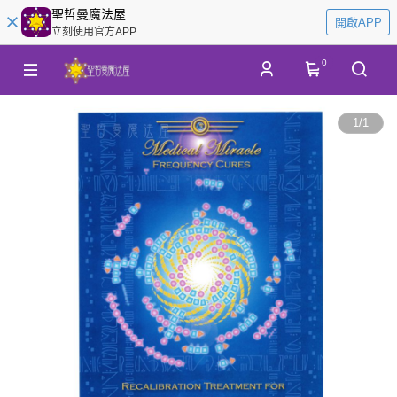
聖哲曼魔法屋
開啟APP
立刻使用官方APP
0
1
/
1