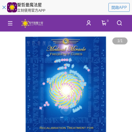
聖哲曼魔法屋
開啟APP
立刻使用官方APP
0
1
/
1