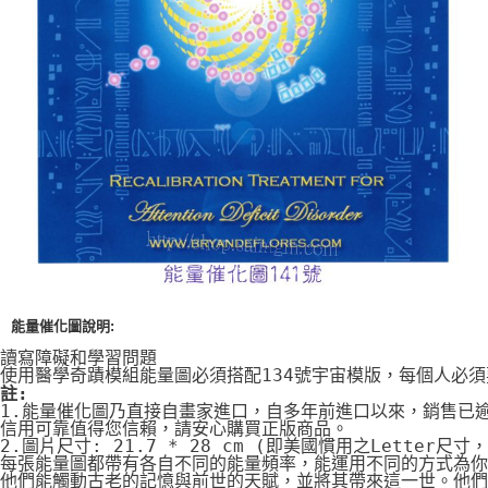
付款後門市自取
免運費
能量催化圖說明:
讀寫障礙和學習問題
使用醫學奇蹟模組能量圖必須搭配134號宇宙模版，每個人必
註:
1.能量催化圖乃直接自畫家進口，自多年前進口以來，銷售已
信用可靠值得您信賴，請安心購買正版商品。
2.圖片尺寸: 21.7 * 28 cm (即美國慣用之Letter尺寸
每張能量圖都帶有各自不同的能量頻率，能運用不同的方式為你
他們能觸動古老的記憶與前世的天賦，並將其帶來這一世。他們