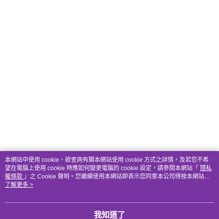
本網站中使用 cookie，欲查詢有關本網站使用 cookie 方式之詳情，及若您不希
望在電腦上使用 cookie 時應如何變更電腦的 cookie 設定，請參閱本網站「
隱私
權條款
」之 Cookie 聲明。您繼續使用本網站即表示您同意本公司得按本網站使
用條款之 Cookie 聲明使用 cookie。
了解更多 >
我知道了