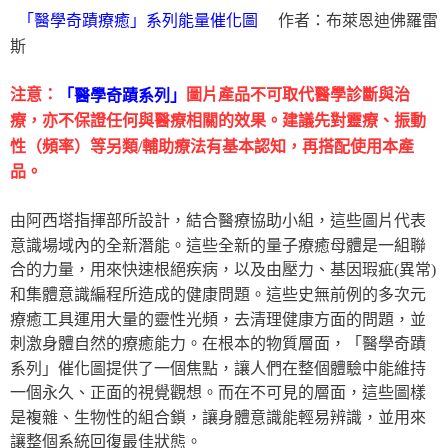
作者：布萊恩迪佛羅雷
「醫學奇蹟療癒」系列能量催化圖
斯
注意：
圖片產品不可取代醫學診斷與治
「醫學奇蹟系列」
療，亦不保證任何與醫療相關的效果。建議先對靈療、振動
性（頻率）等另類/輔助療法有基本認知，再搭配使用本產
品。
由阿西塔指揮部所設計，結合醫療協助小組，這些圖片代表
意識場域內的全新潛能。這些全新的量子療癒母體是一組聯
合的力量，用來快速根絕疾病，以及由壓力、基因瑕疵(異常)
和集體意識編程所造成的健康問題。這些史無前例的多次元
療癒工具運用大量的靈性光頻，去清理健康方面的問題，並
刺激身體自然的療癒能力。在根本的物質層面，「醫學奇蹟
系列」催化圖提供了一個焦點，讓人們在整個體驗中能維持
一個永久、正面的視覺觀想。而在不可見的層面，這些圖樣
是複雜、生物性的組合鎖，讓身體意識能輕易辨識，並用來
讓整個系統回復最佳狀態。