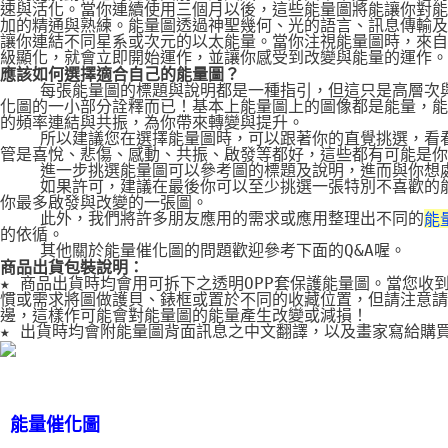
速與活化。當你連續使用三個月以後，這些能量圖將能讓你對能
加的精通與熟練。能量圖透過神聖幾何、光的語言、訊息傳輸及
讓你連結不同星系或次元的以太能量。當你注視能量圖時，來自
級顯化，就會立即開始運作，並讓你感受到改變與能量的運作。
應該如何選擇適合自己的能量圖？
    每張能量圖的標題與說明都是一種指引，但這只是高層次
化圖的一小部分詮釋而已！基本上能量圖上的圖像都是能量，能
的頻率連結與共振，為你帶來轉變與提升。
    所以建議您在選擇能量圖時，可以跟著你的直覺挑選，看
管是喜悅、悲傷、感動、共振、啟發等都好，這些都有可能是你
    進一步挑選能量圖可以參考圖的標題及說明，進而與你想
    如果許可，建議在最後你可以至少挑選一張特別不喜歡的
你最多啟發與改變的一張圖。
    此外，我們將許多朋友應用的需求或應用整理出不同的
能
的依循。
    其他關於能量催化圖的問題歡迎參考下面的Q&A喔。
商品出貨包裝說明：
★ 商品出貨時均會用可拆下之透明OPP套保護能量圖。當您收
慣或需求將圖做護貝、錶框或置於不同的收藏位置，但請注意請
邊，這樣作可能會對能量圖的能量產生改變或減損！
★ 出貨時均會附能量圖背面訊息之中文翻譯，以及畫家寫給購
能量催化圖