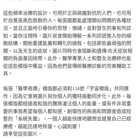
這些頻率治療的設計，可用於正與病魔對抗的人們，也可用
於自覺是高危險群的人。每張圖都能處理類似問題的各種狀
況，並且正面地引導你的思想、情緒，並對發生的事有所認
知。當你注視時，圖片就會開始傳輸一系列訊號進入你的細
胞結構，開始重建能量和轉化的過程，包括那些最頑強的問
題，以及天生的症狀。圖片同時也會阻斷和遺傳/先天症狀相
關的負面基因紐帶。此外，醫學專業人士和整全治療師也能
從這些模版中獲益，因為他們是傳統醫療診斷的完美輔助工
具。
每張「醫學奇蹟」模版都必須和134號「宇宙模版」共同運
作，因為它會將圖片與你個人的獨特振動同步化。此外，每
張模版都經過我和我的團隊灌注個人的能量。還有件非常重
要的事我希望每個人都知道，創傷性的疾病和問題會造成短
暫的「系統失靈」，一個人越能快速地觀想並感覺自己已經
療癒，越能迅速地恢復。心誠則靈！
請享受這些圖片，