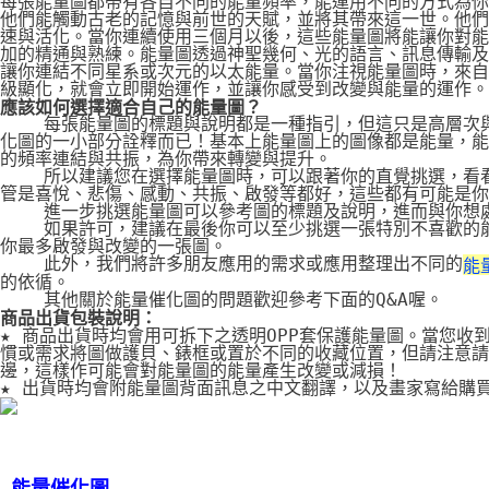
每張能量圖都帶有各自不同的能量頻率，能運用不同的方式為你
他們能觸動古老的記憶與前世的天賦，並將其帶來這一世。他們
速與活化。當你連續使用三個月以後，這些能量圖將能讓你對能
加的精通與熟練。能量圖透過神聖幾何、光的語言、訊息傳輸及
讓你連結不同星系或次元的以太能量。當你注視能量圖時，來自
級顯化，就會立即開始運作，並讓你感受到改變與能量的運作。
應該如何選擇適合自己的能量圖？
    每張能量圖的標題與說明都是一種指引，但這只是高層次
化圖的一小部分詮釋而已！基本上能量圖上的圖像都是能量，能
的頻率連結與共振，為你帶來轉變與提升。
    所以建議您在選擇能量圖時，可以跟著你的直覺挑選，看
管是喜悅、悲傷、感動、共振、啟發等都好，這些都有可能是你
    進一步挑選能量圖可以參考圖的標題及說明，進而與你想
    如果許可，建議在最後你可以至少挑選一張特別不喜歡的
你最多啟發與改變的一張圖。
    此外，我們將許多朋友應用的需求或應用整理出不同的
能
的依循。
    其他關於能量催化圖的問題歡迎參考下面的Q&A喔。
商品出貨包裝說明：
★ 商品出貨時均會用可拆下之透明OPP套保護能量圖。當您收
慣或需求將圖做護貝、錶框或置於不同的收藏位置，但請注意請
邊，這樣作可能會對能量圖的能量產生改變或減損！
★ 出貨時均會附能量圖背面訊息之中文翻譯，以及畫家寫給購