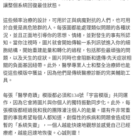
讓整個系統回復最佳狀態。
這些頻率治療的設計，可用於正與病魔對抗的人們，也可用
於自覺是高危險群的人。每張圖都能處理類似問題的各種狀
況，並且正面地引導你的思想、情緒，並對發生的事有所認
知。當你注視時，圖片就會開始傳輸一系列訊號進入你的細
胞結構，開始重建能量和轉化的過程，包括那些最頑強的問
題，以及天生的症狀。圖片同時也會阻斷和遺傳/先天症狀相
關的負面基因紐帶。此外，醫學專業人士和整全治療師也能
從這些模版中獲益，因為他們是傳統醫療診斷的完美輔助工
具。
每張「醫學奇蹟」模版都必須和134號「宇宙模版」共同運
作，因為它會將圖片與你個人的獨特振動同步化。此外，每
張模版都經過我和我的團隊灌注個人的能量。還有件非常重
要的事我希望每個人都知道，創傷性的疾病和問題會造成短
暫的「系統失靈」，一個人越能快速地觀想並感覺自己已經
療癒，越能迅速地恢復。心誠則靈！