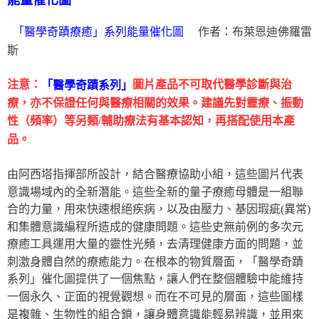
能量催化圖
作者：布萊恩迪佛羅雷
「醫學奇蹟療癒」系列能量催化圖
斯
注意：
圖片產品不可取代醫學診斷與治
「醫學奇蹟系列」
療，亦不保證任何與醫療相關的效果。建議先對靈療、振動
性（頻率）等另類/輔助療法有基本認知，再搭配使用本產
品。
由阿西塔指揮部所設計，結合醫療協助小組，這些圖片代表
意識場域內的全新潛能。這些全新的量子療癒母體是一組聯
合的力量，用來快速根絕疾病，以及由壓力、基因瑕疵(異常)
和集體意識編程所造成的健康問題。這些史無前例的多次元
療癒工具運用大量的靈性光頻，去清理健康方面的問題，並
刺激身體自然的療癒能力。在根本的物質層面，「醫學奇蹟
系列」催化圖提供了一個焦點，讓人們在整個體驗中能維持
一個永久、正面的視覺觀想。而在不可見的層面，這些圖樣
是複雜、生物性的組合鎖，讓身體意識能輕易辨識，並用來