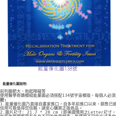
付款後門市自取
免運費
能量催化圖說明:
前列腺肥大、勃起障礙等
使用醫學奇蹟模組能量圖必須搭配134號宇宙模版，每個人必
註:
1.能量催化圖乃直接自畫家進口，自多年前進口以來，銷售已
信用可靠值得您信賴，請安心購買正版商品。
2.圖片尺寸: 21.7 * 28 cm (即美國慣用之Letter尺寸