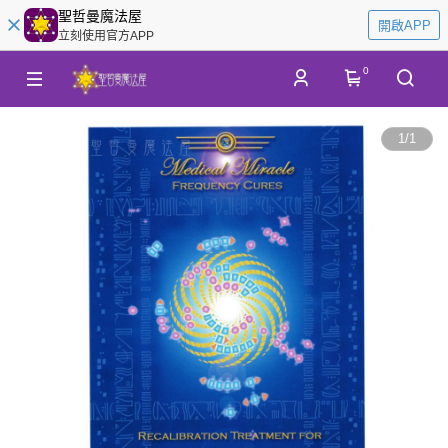
聖哲曼魔法屋
開啟APP
立刻使用官方APP
0
1
/
1