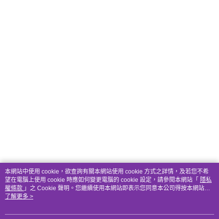
本網站中使用 cookie，欲查詢有關本網站使用 cookie 方式之詳情，及若您不希
望在電腦上使用 cookie 時應如何變更電腦的 cookie 設定，請參閱本網站「
隱私
權條款
」之 Cookie 聲明。您繼續使用本網站即表示您同意本公司得按本網站使
用條款之 Cookie 聲明使用 cookie。
了解更多 >