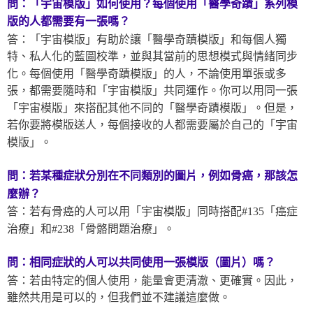
問：「宇宙模版」如何使用？每個使用「醫學奇蹟」系列模
版
的人都需要有一張嗎？
答：「宇宙模版」有助於讓「醫學奇蹟模版」和每個人獨
特、私人化的藍圖校準，並與其當前的思想模式與情緒同步
化。每個使用「醫學奇蹟模版」的人，不論使用單張或多
張，都需要隨時和「宇宙模版」共同運作。你可以用同一張
「宇宙模版」來搭配其他不同的「醫學奇蹟模版」。但是，
若你要將模版送人，每個接收的人都需要屬於自己的「宇宙
模版」。
問：若某種症狀分別在不同類別的圖片，例如骨癌，那該怎
麼辦？
答：若有骨癌的人可以用「宇宙模版」同時搭配#135「癌症
治療」和#238「骨骼問題治療」。
問：相同症狀的人可以共同使用一張模版（圖片）嗎？
答：若由特定的個人使用，能量會更清澈、更確實。因此，
雖然共用是可以的，但我們並不建議這麼做。