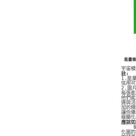
能量催
宇宙模
註:
1.能
信用可
2.圖
每張能
他們能
速與活
加的精
讓你連
級顯化
應該如
   
化圖的