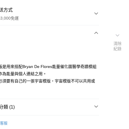
送方式
3,000免運
次付款
清除
紀錄
付款
是用來搭配Bryan De Flores能量催化圖醫學奇蹟模組
作為能量與個人連結之用。
必須要有自己的一張宇宙模版，宇宙模版不可以共用或
類 (1)
｜🖼️能量圖/天使畫/掛畫
能量圖｜醫學模組
客服