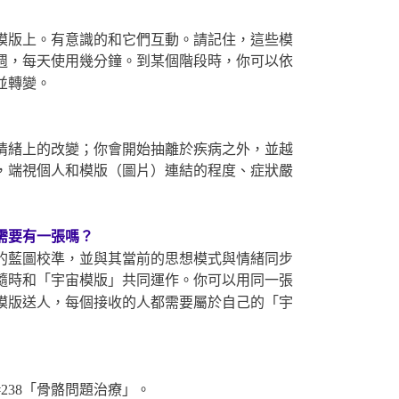
模版上。有意識的和它們互動。請記住，這些模
週，每天使用幾分鐘。到某個階段時，你可以依
並轉變。
情緒上的改變；你會開始抽離於疾病之外，並越
，端視個人和模版（圖片）連結的程度、症狀嚴
需要有一張嗎？
的藍圖校準，並與其當前的思想模式與情緒同步
隨時和「宇宙模版」共同運作。你可以用同一張
模版送人，每個接收的人都需要屬於自己的「宇
238「骨骼問題治療」。