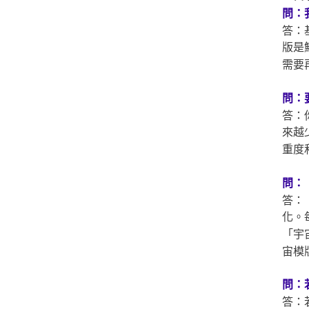
問：
答：
版是
需要
問：
答：
來越
重度
問：
答：
化。
「宇
宙模
問：
答：