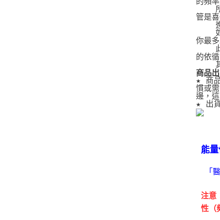
的頻率
   
管是喜
   
   
你最多
   
的依循
   
商品出
★ 商
慣或需
邊，這
★ 出
能量
「
注意
性（