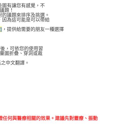
些圖有讓您有感覺，不
議題！
對的議題來排序及挑選。
，因為這可能是可以帶給
，提供給需要的朋友一種選擇
組
圖後，可依您的使用習
量圖折疊、穿洞或裁
話之中文翻譯。
證任何與醫療相關的效果。建議先對靈療、振動