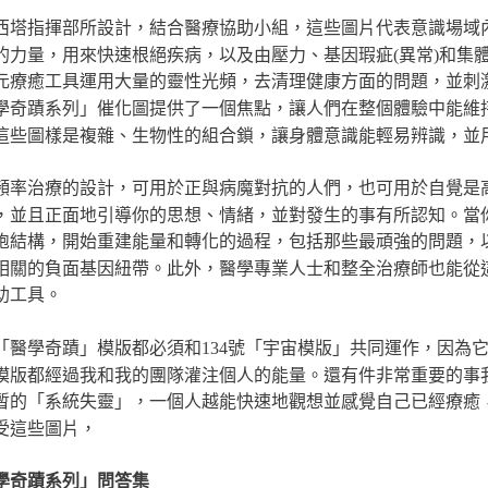
西塔指揮部所設計，結合醫療協助小組，這些圖片代表意識場域
的力量，用來快速根絕疾病，以及由壓力、基因瑕疵(異常)和集
元療癒工具運用大量的靈性光頻，去清理健康方面的問題，並刺
學奇蹟系列」催化圖提供了一個焦點，讓人們在整個體驗中能維
這些圖樣是複雜、生物性的組合鎖，讓身體意識能輕易辨識，並
頻率治療的設計，可用於正與病魔對抗的人們，也可用於自覺是
，並且正面地引導你的思想、情緒，並對發生的事有所認知。當
胞結構，開始重建能量和轉化的過程，包括那些最頑強的問題，
相關的負面基因紐帶。此外，醫學專業人士和整全治療師也能從
助工具。
「醫學奇蹟」模版都必須和134號「宇宙模版」共同運作，因為
模版都經過我和我的團隊灌注個人的能量。還有件非常重要的事
暫的「系統失靈」，一個人越能快速地觀想並感覺自己已經療癒
受這些圖片，
學奇蹟系列」問答集