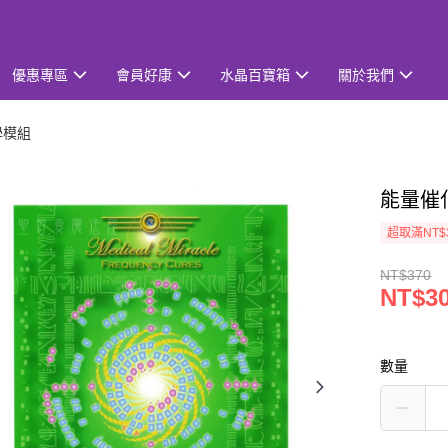
優惠專區
會員好康
水晶百寶箱
關於我們
學模組
能量催化
超取滿NT$
NT$370
NT$3
數量