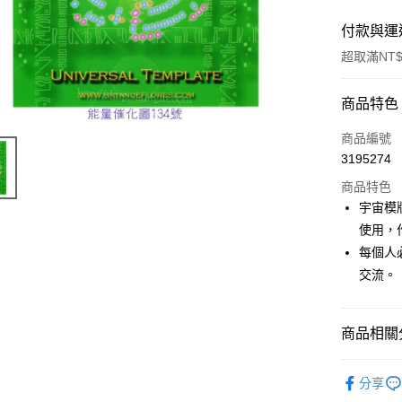
付款與運
超取滿NT$
付款方式
商品特色
信用卡一
商品編號
3195274
超商取貨
商品特色
LINE Pay
宇宙模版
使用，
Apple Pay
每個人
街口支付
交流。
悠遊付
商品相關分
ATM付款
進口正版畫
分享
運送方式