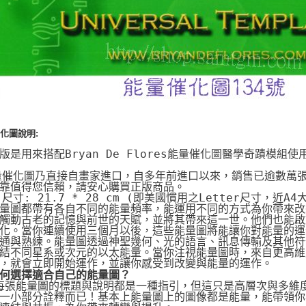
化圖說明:
版是用來搭配Bryan De Flores能量催化圖醫學奇蹟
量催化圖乃直接自畫家進口，自多年前進口以來，銷售已逾數萬
靠值得您信賴，請安心購買正版商品。
片尺寸: 21.7 * 28 cm (即美國慣用之Letter尺寸，近A4
量圖都帶有各自不同的能量頻率，能運用不同的方式為你帶來改
觸動古老的記憶與前世的天賦，並將其帶來這一世。他們也能啟動
化。當你連續使用三個月以後，這些能量圖將能讓你對能量的運
通與熟練。能量圖透過神聖幾何、光的語言、訊息傳輸及其他符
結不同星系或次元的以太能量。當你注視能量圖時，來自更高維
，就會立即開始運作，並讓你感受到改變與能量的運作。
何選擇適合自己的能量圖？
 每張能量圖的標題與說明都是一種指引，但這只是高層次與多維
一小部分詮釋而已！基本上能量圖上的圖像都是能量，能帶領你