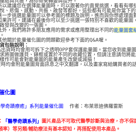
連結與共振，為你帶來轉變與提升。
 所以建議您在選擇能量圖時，可以跟著你的直覺挑選，看看有哪
悅、悲傷、感動、共振、啟發等都好，這些都有可能是你當下的
 進一步挑選能量圖可以參考圖的標題及說明，進而與你想處理面
 如果許可，建議在最後你可以至少挑選一張特別不喜歡的能量圖
啟發與改變的一張圖。
 此外，我們將許多朋友應用的需求或應用整理出不同的
能量圖套
。
 其他關於能量催化圖的問題歡迎參考下面的Q&A喔。
貨包裝說明：
品出貨時均會用可拆下之透明OPP套保護能量圖。當您收到能量
求將圖做護貝、錶框或置於不同的收藏位置，但請注意請勿將能
樣作可能會對能量圖的能量產生改變或減損！
貨時均會附能量圖背面訊息之中文翻譯，以及畫家寫給購買者的
催化圖
作者：布萊恩迪佛羅雷斯
醫學奇蹟療癒」系列能量催化圖
：
圖片產品不可取代醫學診斷與治療，亦不保
「醫學奇蹟系列」
頻率）等另類/輔助療法有基本認知，再搭配使用本產品。