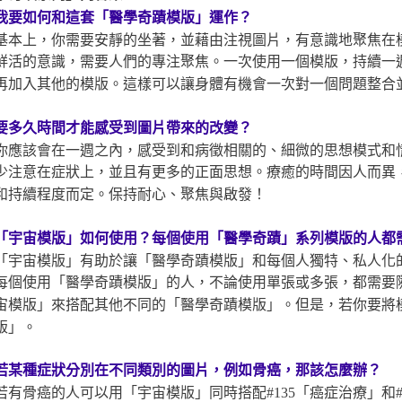
我要如何和這套「醫學奇蹟模版」運作？
基本上，你需要安靜的坐著，並藉由注視圖片，有意識地聚焦在
鮮活的意識，需要人們的專注聚焦。一次使用一個模版，持續一
再加入其他的模版。這樣可以讓身體有機會一次對一個問題整合
要多久時間才能感受到圖片帶來的改變？
你應該會在一週之內，感受到和病徵相關的、細微的思想模式和
少注意在症狀上，並且有更多的正面思想。療癒的時間因人而異
和持續程度而定。保持耐心、聚焦與啟發！
「宇宙模版」如何使用？每個使用「醫學奇蹟」系列模版
的人都
「宇宙模版」有助於讓「醫學奇蹟模版」和每個人獨特、私人化
每個使用「醫學奇蹟模版」的人，不論使用單張或多張，都需要
宙模版」來搭配其他不同的「醫學奇蹟模版」。但是，若你要將
版」。
若某種症狀分別在不同類別的圖片，例如骨癌，那該怎麼辦？
若有骨癌的人可以用「宇宙模版」同時搭配#135「癌症治療」和#