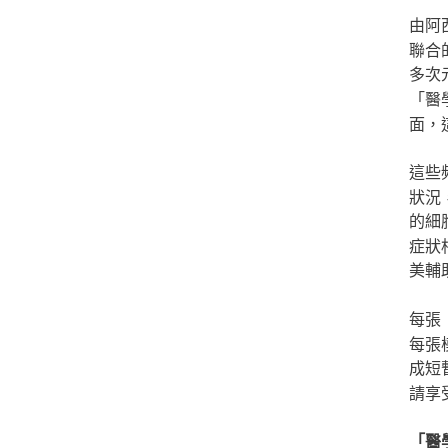
由阿
聯合
多次
「醫
面，
這些
狀況
的細
症狀
美輔
每張
每張
成短
請享
「醫