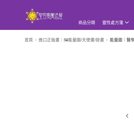
商品分類
靈性處方箋
首頁
進口正版畫｜🖼️能量圖/天使畫/掛畫
能量圖｜醫