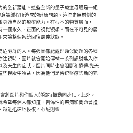
內的全新潛能。這些全新的量子療癒母體是一組
體意識編程所造成的健康問題。這些史無前例的
激身體自然的療癒能力。在根本的物質層面，
持一個永久、正面的視覺觀想。而在不可見的層
用來讓整個系統回復最佳狀態。
高危險群的人。每張圖都能處理類似問題的各種
你注視時，圖片就會開始傳輸一系列訊號進入你
以及天生的症狀。圖片同時也會阻斷和遺傳/先天
這些模版中獲益，因為他們是傳統醫療診斷的完
它會將圖片與你個人的獨特振動同步化。此外，
我希望每個人都知道，創傷性的疾病和問題會造
，越能迅速地恢復。心誠則靈！