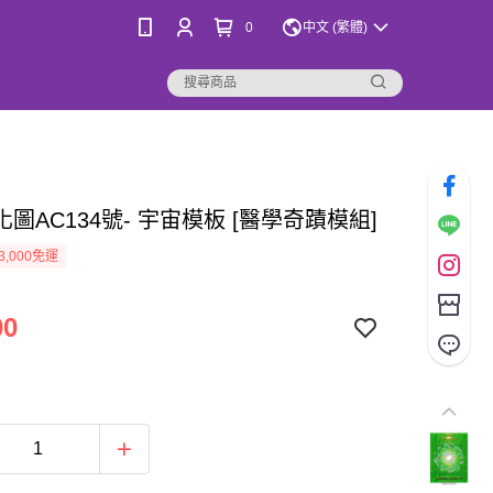
0
中文 (繁體)
圖AC134號- 宇宙模板 [醫學奇蹟模組]
3,000免運
00