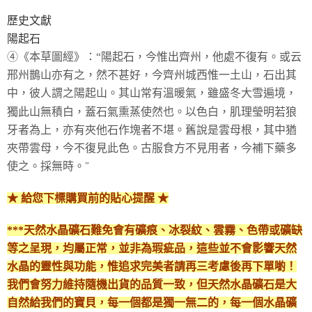
歷史文獻
付款後門市自取
陽起石
免運費
④《本草圖經》：“陽起石，今惟出齊州，他處不復有。或云
邢州鵲山亦有之，然不甚好，今齊州城西惟一土山，石出其
中，彼人謂之陽起山。其山常有溫暖氣，雖盛冬大雪遍境，
獨此山無積白，蓋石氣熏蒸使然也。以色白，肌理瑩明若狼
牙者為上，亦有夾他石作塊者不堪。舊說是雲母根，其中猶
夾帶雲母，今不復見此色。古服食方不見用者，今補下藥多
”
使之。採無時。
★ 給您下標購買前的貼心提醒 ★
***天然水晶礦石難免會有礦痕、冰裂紋、雲霧、色帶或礦缺
等之呈現，均屬正常，並非為瑕疵品，這些並不會影響天然
水晶的靈性與功能，惟追求完美者請再三考慮後再下單喲！
我們會努力維持隨機出貨的品質一致，但天然水晶礦石是大
自然給我們的寶貝，每一個都是獨一無二的，每一個水晶礦