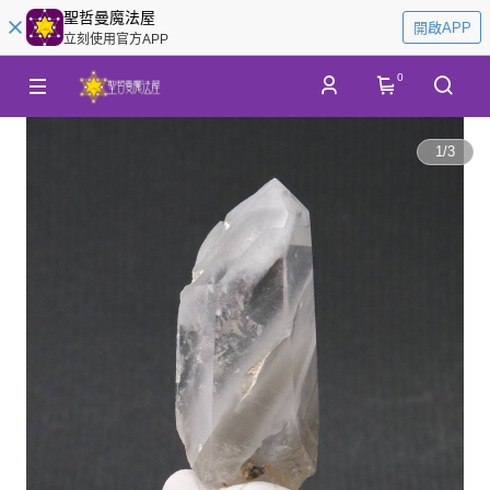
聖哲曼魔法屋
開啟APP
立刻使用官方APP
0
1
/
3