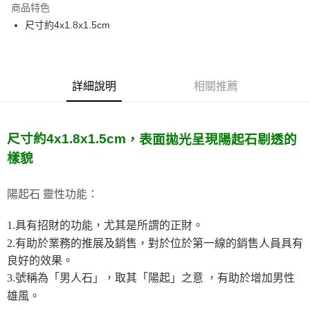
商品特色
Apple Pay
尺寸約4x1.8x1.5cm
街口支付
悠遊付
詳細說明
相關推薦
ATM付款
運送方式
尺寸約4x1.8x1.5cm
，表面拋光呈現陽起石剔透的
全家取貨付款
樣貌
每筆NT$80，滿NT$3,000(含以上)免運費
陽起石 靈性功能：
7-11取貨付款
每筆NT$80，滿NT$3,000(含以上)免運費
1.具有招財的功能，尤其是所謂的正財。
2.有助於業務的推展及銷售，對於位於第一線的銷售人員具有
賣家宅配幫您送（台灣）
良好的效果。
每筆NT$80，滿NT$3,000(含以上)免運費
3.號稱為「男人石」，取其「陽起」之意 ，有助於增加男性
郵局幫你送（離島）
雄風。
每筆NT$80，滿NT$3,000(含以上)免運費