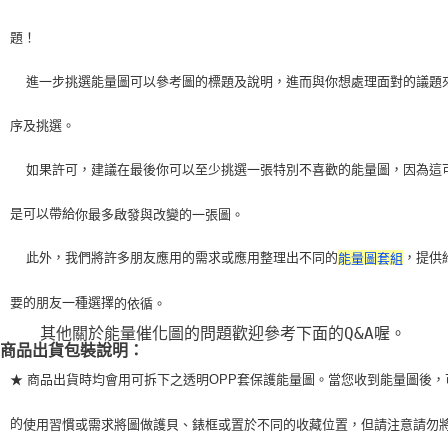
題！
    進一步挑選能量圖可以參考圖的標題及說明，進而與你想處理面對的議題
序及挑選。
    如果許可，建議在最後你可以至少挑選一張特別不喜歡的能量圖，因為這
是可以帶給
你最多啟發與改變的一張圖。
    此外，我們將許多朋友應用的需求或應用整理出不同的
，提供
能量圖套組
要的朋友一種選擇
的依循。
    其他關於能量催化圖的問題歡迎參考下面的Q&A喔。
商品出貨包裝說明：
★ 商品出貨時均會用可拆下之透明OPP套保護能量圖。當您收到能量圖後，
的
使用習
慣或需求將圖做護貝、錶框或置於不同的收藏位置，但請注意請勿