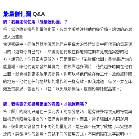
Q&A
能量催化圖
問：我要如何使用「能量催化圖」？
答：當你收到這些能量催化圖，只要坐著並注視他們幾分鐘。讓你的心思
進入這些圖
像與密碼中，同時靜默地沉思他們在更偉大的整體計畫中所代表的意義與
目的（還有你自己的）。然後將他們放在你能夠定期看見或是冥想的地
方。說真的，你真正需要做的，只是讓這些「能量催化圖」盡量靠近你的
能量場，讓他們開始發揮其魔力。你觀看越多圖片，花費越多時間在他們
上面，就會得到更多啟示與提昇。你可以將他們放在你工作、放鬆或睡眠
的地方。他們在任何地點都能運作的一樣有效。但我建議，每次不要在床
頭放置超過一張圖片。（註：以免能量過強，反而影響睡眠品質。）
問：我需要先知道每張圖的意義，才能運用嗎？
答：圖片的說明只是在三次元表面的部分意涵，還有許多跨次元的符號與
圖樣是肉眼無法接收的，但仍會持續運作。而且，當多張圖片共同運用
時，彼此間又會發展出不同的能量組合，這些都不是文字敘述可以完整表
達的。請發揮你的創意，嘗試不同的使用方式，不用侷限在文字說明中，