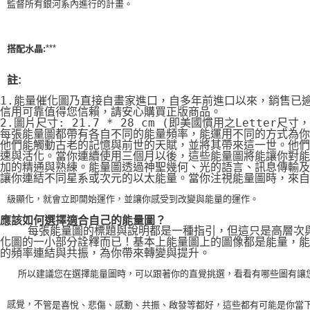
監督所有銀河系內進行的計畫。
***
搭配水晶:
註:
1.能量催化圖乃直接自畫家進口，自多年前進口以來，銷售已
信用可靠值得您信賴，請安心購買正版商品。
2.圖片尺寸: 21.7 * 28 cm (即美國慣用之Letter尺寸
每張能量圖都帶有各自不同的能量頻率，能運用不同的方式為你
他們能觸動古老的記憶與前世的天賦，並將其帶來這一世。他們
速與活化。當你連續使用三個月以後，這些能量圖將能讓你對能
加的精通與熟練。能量圖透過神聖幾何、光的語言、訊息傳輸及
讓你連結不同星系或次元的以太能量。當你注視能量圖時，來自
級顯化，就會立即開始運作，並讓你感受到改變與能量的運作。
應該如何選擇適合自己的能量圖？
    每張能量圖的標題與說明都是一種指引，但這只是高層次
化圖的一小部分詮釋而已！基本上能量圖上的圖像都是能量，能
的頻率連結與共振，為你帶來轉變與提升。
    所以建議您在選擇能量圖時，可以跟著你的直覺挑選，看看有哪些圖有讓
感覺，不
管是喜悅、悲傷、感動、共振、啟發等都好，這些都有可能是你當