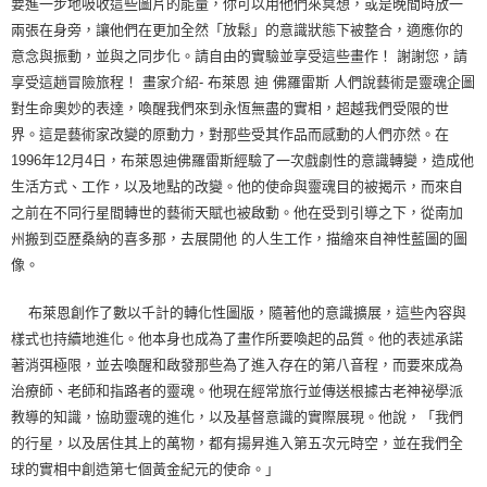
要進一步地吸收這些圖片的能量，你可以用他們來冥想，或是晚間時放一
兩張在身旁，讓他們在更加全然「放鬆」的意識狀態下被整合，適應你的
意念與振動，並與之同步化。請自由的實驗並享受這些畫作！ 謝謝您，請
享受這趟冒險旅程！ 畫家介紹- 布萊恩 迪 佛羅雷斯 人們說藝術是靈魂企圖
對生命奧妙的表達，喚醒我們來到永恆無盡的實相，超越我們受限的世
界。這是藝術家改變的原動力，對那些受其作品而感動的人們亦然。在
1996年12月4日，布萊恩迪佛羅雷斯經驗了一次戲劇性的意識轉變，造成他
生活方式、工作，以及地點的改變。他的使命與靈魂目的被揭示，而來自
之前在不同行星間轉世的藝術天賦也被啟動。他在受到引導之下，從南加
州搬到亞歷桑納的喜多那，去展開他 的人生工作，描繪來自神性藍圖的圖
像。
布萊恩創作了數以千計的轉化性圖版，隨著他的意識擴展，這些內容與
樣式也持續地進化。他本身也成為了畫作所要喚起的品質。他的表述承諾
著消弭極限，並去喚醒和啟發那些為了進入存在的第八音程，而要來成為
治療師、老師和指路者的靈魂。他現在經常旅行並傳送根據古老神祕學派
教導的知識，協助靈魂的進化，以及基督意識的實際展現。他說，「我們
的行星，以及居住其上的萬物，都有揚昇進入第五次元時空，並在我們全
球的實相中創造第七個黃金紀元的使命。」