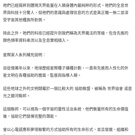
祂們已經揚昇到體現天界能量在人類身體內最純粹的形式。祂們的全息世
界與科技十分驚人，但祂們的意識與處理信息的方式是真正獨一無二並深
受宇宙其他種族所欽佩。
除此之外，祂們的科技已經提升到我們稱為天界魔法的等級，包含先進的
顏色頻率資料串流以及全息實相插入。
星際家人系列補充說明：
自從億萬年以來，地球歷經星際種子播種計劃，一直有先進而人性化的外
星文明在各種協助的層面，監督與指導人類。
這些地球之外的文明隸屬於一個比較大的 協助聯盟，被稱為 世界協會 或是
光之銀河聯邦。
這個聯邦，可以視為一個宇宙的靈性法治系統，他們衡量所有的生命價值
後，協助它們發揮完整的潛能。
會以心電感應和夢境聯繫的方式協助所有的生命形式，並且發展、組織和