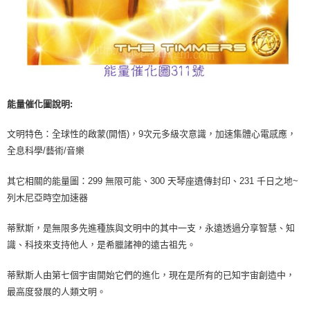
能量催化圖說明:
文明特色：全球性的啟蒙(開悟)，9次元多級次意識，加速集體心電感應，
全息科學/藝術/音樂
其它相關的能量圖：299 無限可能、300 天琴座遺傳封印、231 千日之地~
列木尼亞時空加速器
蒂默斯，是無限多先進種族與文明中的其中一支，永遠透過分享智慧、知
識、科技來支持他人，是希臘諸神的遠古祖先。
蒂默斯人由第七個宇宙開始它們的進化，現在是所有的已知宇宙創造中，
最高度發展的人類文明。