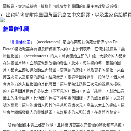
圖折疊、穿洞或裁
邊，這樣作可能會對能量圖的能量產生改變或減損！
★ 出貨時均會附能量圖背面訊息之中文翻譯，以及畫家寫給購
能量催化圖
「
」（accelerators）是由布萊恩迪佛羅雷斯(Bryan De
能量催化圖
Flores)接收較高存有訊息所傳遞下來的。上師們表示：任何注視這些「能
量催化圖」（accelerators）的人，將會開始立即的升級...大部分的人都會
在注視圖片時，立即感覺到改變的發生。此外，您注視的每一張新的圖
片，都會立即加速啟動生命藍圖、更深刻的連結，以及更多的顯化，來自
第五次元以及更高的層級。結果就是，當這些圖片運作一段時間，個人將
會有能力進入催化圖的其他層面，這些是無法透過三次元的視覺來接收
的。這些圖片還有許多以太（不可見的）面向，包含「能量」，創造出意
識上的能量加速。其他面向包括了神聖幾何圖版、光的語言傳輸，以及符
號的聯繫，這些能讓個人與其他星系和意識次元，產生以太上的連結。這
些會陸續觸發個人的靈性藍圖，允許更多的光和知識，在身體內整合。
所有的圖像本質上都是能量，且持續與更高次元領域的轉化頻率共振。