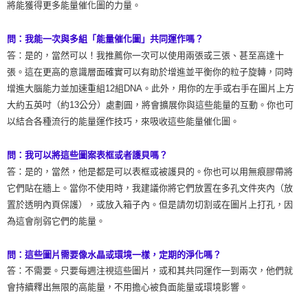
將能獲得更多能量催化圖的力量。
問：我能一次與多組「能量催化圖」共同運作嗎？
答：是的，當然可以！我推薦你一次可以使用兩張或三張、甚至高達十
張。這在更高的意識層面確實可以有助於增進並平衡你的粒子旋轉，同時
增進大腦能力並加速重組12組DNA。此外，用你的左手或右手在圖片上方
大約五英吋（約13公分）處劃圓，將會擴展你與這些能量的互動。你也可
以結合各種流行的能量運作技巧，來吸收這些能量催化圖。
問：我可以將這些圖案表框或者護貝嗎？
答：是的，當然，他是都是可以表框或被護貝的。你也可以用無痕膠帶將
它們貼在牆上。當你不使用時，我建議你將它們放置在多孔文件夾內（放
置於透明內頁保護），或放入箱子內。但是請勿切割或在圖片上打孔，因
為這會削弱它們的能量。
問：這些圖片需要像水晶或環境一樣，定期的淨化嗎？
答：不需要。只要每週注視這些圖片，或和其共同運作一到兩次，他們就
會持續釋出無限的高能量，不用擔心被負面能量或環境影響。