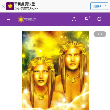
聖哲曼魔法屋
開啟APP
立刻使用官方APP
0
1
/
1