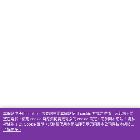
本網站中使用 cookie，欲查詢有關本網站使用 cookie 方式之詳情，及若您不希
望在電腦上使用 cookie 時應如何變更電腦的 cookie 設定，請參閱本網站「
隱私
權條款
」之 Cookie 聲明。您繼續使用本網站即表示您同意本公司得按本網站使
用條款之 Cookie 聲明使用 cookie。
了解更多 >