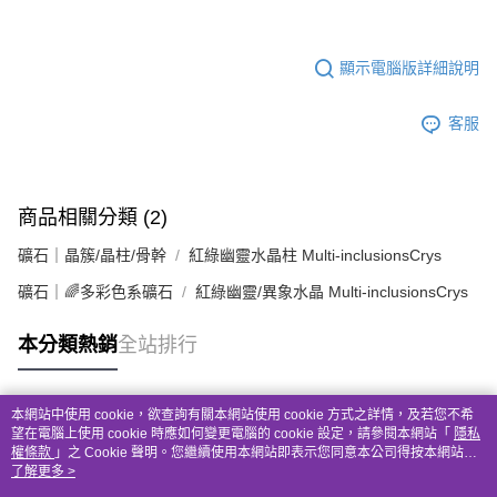
顯示電腦版詳細說明
客服
商品相關分類 (2)
礦石｜晶簇/晶柱/骨幹
紅綠幽靈水晶柱 Multi-inclusionsCrys
礦石｜🌈多彩色系礦石
紅綠幽靈/異象水晶 Multi-inclusionsCrys
本分類熱銷
全站排行
本網站中使用 cookie，欲查詢有關本網站使用 cookie 方式之詳情，及若您不希
熱門標籤
望在電腦上使用 cookie 時應如何變更電腦的 cookie 設定，請參閱本網站「
隱私
權條款
」之 Cookie 聲明。您繼續使用本網站即表示您同意本公司得按本網站使
用條款之 Cookie 聲明使用 cookie。
了解更多 >