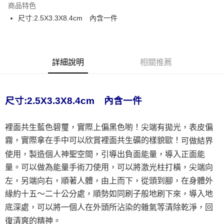
商品特色
Apple Pay
尺寸:2.5X3.3X8.4cm 內含一件
街口支付
悠遊付
詳細說明
相關推薦
ATM付款
運送方式
尺寸:2.5X3.3X8.4cm 內含一件
全家取貨付款
每筆NT$80，滿NT$3,000(含以上)免運費
裡面共生藍色碧璽，實際上偏黑色喲！尖端有拋光，表皮偏
霧，實際拿在手中可以欣賞裡面共生礦
的樣貌歐！
可做結界
7-11取貨付款
使用，製造個人神聖空間，引導出負面能量，導入正面能
每筆NT$80，滿NT$3,000(含以上)免運費
量。可以做為能量手術刀使用，可以將激光柱打橫，尖端向
賣家宅配幫您送（台灣）
左，另端向右，順著人體，由上而下，從頭到腳，在身體外
每筆NT$80，滿NT$3,000(含以上)免運費
緣約十五～二十公分處，順勢如同刷子般地刷下來，導入地
底深處，可以將一個人在外頭所沾染的雜氣等清除乾淨，回
郵局幫你送（離島）
復清爽的精神。
每筆NT$80，滿NT$3,000(含以上)免運費