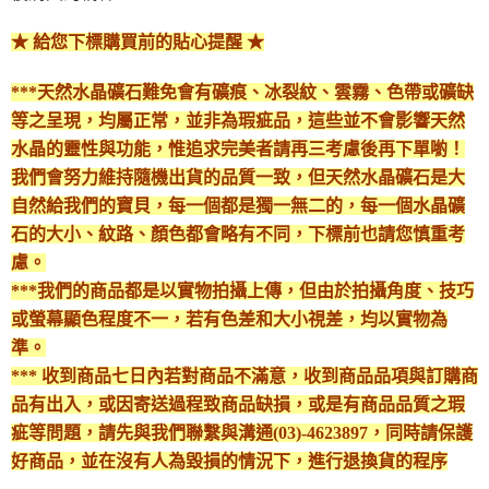
付款後門市自取
★ 給您下標購買前的貼心提醒 ★
免運費
***天然水晶礦石難免會有礦痕、冰裂紋、雲霧、色帶或礦缺
等之呈現，均屬正常，並非為瑕疵品，這些並不會影響天然
水晶的靈性與功能，惟追求完美者請再三考慮後再下單喲！
我們會努力維持隨機出貨的品質一致，但天然水晶礦石是大
自然給我們的寶貝，每一個都是獨一無二的，每一個水晶礦
石的大小、紋路、顏色都會略有不同，下標前也請您慎重考
慮。
***我們的商品都是以實物拍攝上傳，但由於拍攝角度、技巧
或螢幕顯色程度不一，若有色差和大小視差，均以實物為
準。
*** 收到商品七日內若對商品不滿意，收到商品品項與訂購商
品有出入，或因寄送過程致商品缺損，或是有商品品質之瑕
疵等問題，請先與我們聯繫與溝通(03)-4623897，同時請保護
好商品，並在沒有人為毀損的情況下，進行退換貨的程序