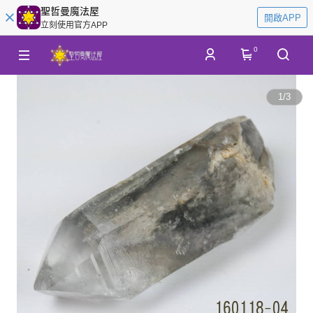
聖哲曼魔法屋
開啟APP
立刻使用官方APP
0
1
/
3