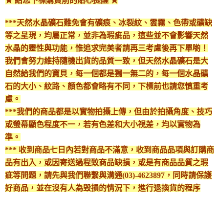
★ 給您下標購買前的貼心提醒 ★
每筆NT$80，滿NT$3,000(含以上)免運費
***天然水晶礦石難免會有礦痕、冰裂紋、雲霧、色帶或礦缺
付款後門市自取
等之呈現，均屬正常，並非為瑕疵品，這些並不會影響天然
免運費
水晶的靈性與功能，惟追求完美者請再三考慮後再下單喲！
我們會努力維持隨機出貨的品質一致，但天然水晶礦石是大
自然給我們的寶貝，每一個都是獨一無二的，每一個水晶礦
石的大小、紋路、顏色都會略有不同，下標前也請您慎重考
慮。
***我們的商品都是以實物拍攝上傳，但由於拍攝角度、技巧
或螢幕顯色程度不一，若有色差和大小視差，均以實物為
準。
*** 收到商品七日內若對商品不滿意，收到商品品項與訂購商
品有出入，或因寄送過程致商品缺損，或是有商品品質之瑕
疵等問題，請先與我們聯繫與溝通(03)-4623897，同時請保護
好商品，並在沒有人為毀損的情況下，進行退換貨的程序