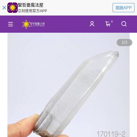
聖哲曼魔法屋
開啟APP
立刻使用官方APP
0
1
/
3