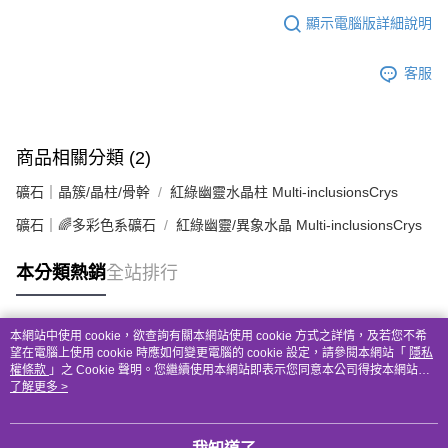
顯示電腦版詳細說明
客服
商品相關分類 (2)
礦石｜晶簇/晶柱/骨幹
紅綠幽靈水晶柱 Multi-inclusionsCrys
礦石｜🌈多彩色系礦石
紅綠幽靈/異象水晶 Multi-inclusionsCrys
本分類熱銷
全站排行
本網站中使用 cookie，欲查詢有關本網站使用 cookie 方式之詳情，及若您不希
熱門標籤
望在電腦上使用 cookie 時應如何變更電腦的 cookie 設定，請參閱本網站「
隱私
權條款
」之 Cookie 聲明。您繼續使用本網站即表示您同意本公司得按本網站使
用條款之 Cookie 聲明使用 cookie。
了解更多 >