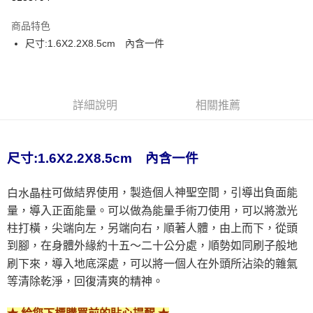
LINE Pay
商品特色
Apple Pay
尺寸:1.6X2.2X8.5cm 內含一件
街口支付
悠遊付
詳細說明
相關推薦
ATM付款
運送方式
尺寸:1.6X2.2X8.5cm 內含一件
全家取貨付款
可做結界使用，製造個人神聖空間，引導出負面能
白水晶柱
每筆NT$80，滿NT$3,000(含以上)免運費
量，導入正面能量。可以做為能量手術刀使用，可以將激光
7-11取貨付款
柱打橫，尖端向左，另端向右，順著人體，由上而下，從頭
每筆NT$80，滿NT$3,000(含以上)免運費
到腳，在身體外緣約十五～二十公分處，順勢如同刷子般地
刷下來，導入地底深處，可以將一個人在外頭所沾染的雜氣
賣家宅配幫您送（台灣）
等清除乾淨，回復清爽的精神。
每筆NT$80，滿NT$3,000(含以上)免運費
郵局幫你送（離島）