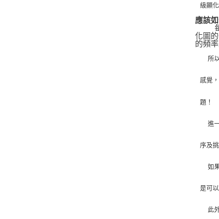
級顯
應該如
   
化圖的
的頻率
   
感覺
題！
   
序及
   
是可
   