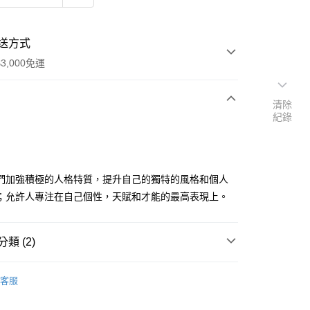
送方式
3,000免運
清除
紀錄
次付款
付款
們加強積極的人格特質，提升自己的獨特的風格和個人
；允許人專注在自己個性，天賦和才能的最高表現上。
類 (2)
｜🖼️能量圖/天使畫/掛畫
能量圖｜一般模組
客服
｜🖼️能量圖/天使畫/掛畫
能量圖｜處女座 Virgo♍