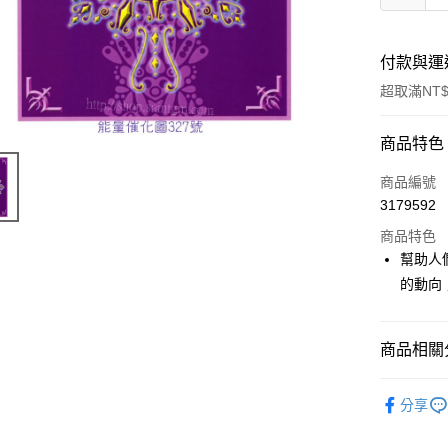
付款與運
超取滿NT$
付款方式
商品特色
信用卡一
商品編號
3179592
超商取貨
商品特色
LINE Pay
幫助人
的動向
Apple Pay
街口支付
商品相關分
悠遊付
進口正版畫
ATM付款
分享
進口正版畫