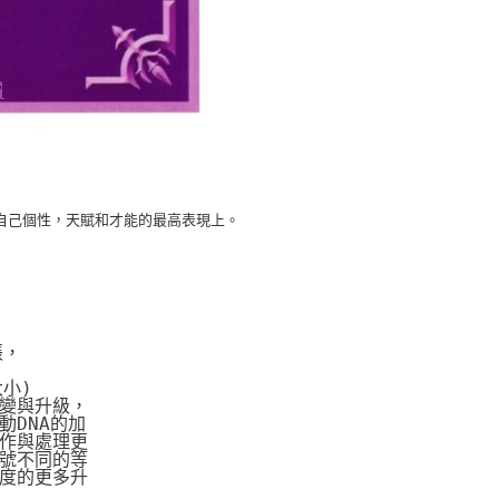
自己個性，天賦和才能的最高表現上。
張，
大小)
變與升級，
DNA的加
作與處理更
號不同的等
度的更多升