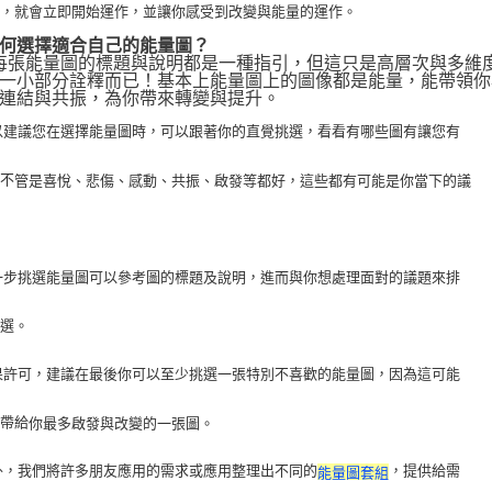
化，就會立即開始運作，並讓你感受到改變與能量的運作。
何選擇適合自己的能量圖？
 每張能量圖的標題與說明都是一種指引，但這只是高層次與多維
一小部分詮釋而已！基本上能量圖上的圖像都是能量，能帶領你
連結與共振，為你帶來轉變與提升。
 所以建議您在選擇能量圖時，可以跟著你的直覺挑選，看看有哪些圖有讓您有
，不
管是喜悅、悲傷、感動、共振、啟發等都好，這些都有可能是你當下的議
 進一步挑選能量圖可以參考圖的標題及說明，進而與你想處理面對的議題來排
挑選。
 如果許可，建議在最後你可以至少挑選一張特別不喜歡的能量圖，因為這可能
以帶給
你最多啟發與改變的一張圖。
 此外，我們將許多朋友應用的需求或應用整理出不同的
，提供給需
能量圖套組