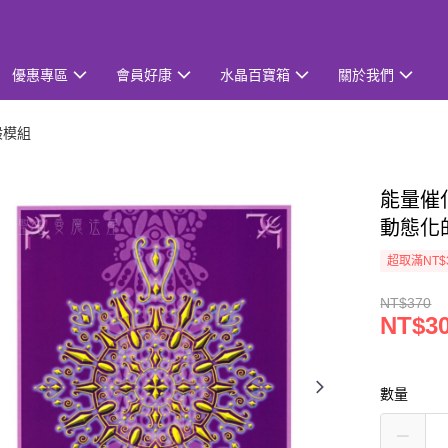
優惠專區
會員好康
水晶百寶箱
關於我們
般模組
能量催
動態化
超取滿NT$
NT$370
NT$3
數量