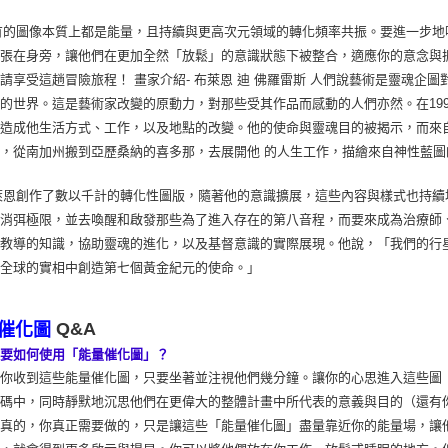
的圖像本質上都是能量，且持續與更高次元領域的轉化頻率共振。要進一步地
張在身旁，讓他們在更加全然「放鬆」的意識狀態下被整合，適應你的意念與
請享受這趟冒險旅程！ 畫家介紹- 布萊恩 迪 佛羅雷斯 人們說藝術是靈魂
的世界。這是藝術家改變的原動力，對那些受其作品而感動的人們亦然。在199
，造成他生活方式、工作，以及地點的改變。他的使命與靈魂目的被揭示，而來
，從南加州搬到亞歷桑納的喜多那，去展開他 的人生工作，描繪來自神性藍圖
恩創作了數以千計的轉化性圖版，隨著他的意識擴展，這些內容與樣式也持續
著消弭極限，並去喚醒和啟發那些為了進入存在的第八音程，而要來成為治療師
派教導的知識，協助靈魂的進化，以及基督意識的實際展現。他說，「我們的行
們全球的實相中創造第七個黃金紀元的使命。」
Q&A
催化圖
我要如何使用「能量催化圖」？
當你收到這些能量催化圖，只要坐著並注視他們幾分鐘。讓你的心思進入這些圖
密碼中，同時靜默地沉思他們在更偉大的整體計畫中所代表的意義與目的（還有
說真的，你真正需要做的，只是讓這些「能量催化圖」盡量靠近你的能量場，讓