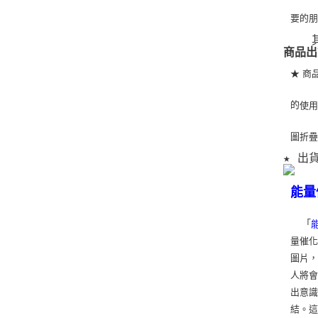
要的
   
商品出
★ 商
的
使
圖折
★ 出
能量
「
量催化
圖片
人將
出意
結。