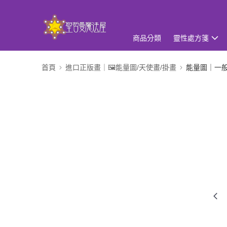
商品分類
靈性處方箋
首頁
進口正版畫｜🖼️能量圖/天使畫/掛畫
能量圖｜一