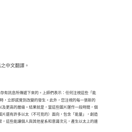
話之中文翻譯。
res)接收較高存有訊息所傳遞下來的。上師們表示：任何注視這些「能
注視圖片時，立即感覺到改變的發生。此外，您注視的每一張新的
以及更高的層級。結果就是，當這些圖片運作一段時間，個
圖片還有許多以太（不可見的）面向，包含「能量」，創造
繫，這些能讓個人與其他星系和意識次元，產生以太上的連