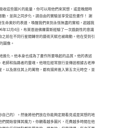
吸收這些圖片的能量，你可以用他們來冥想，或是晚間時
振動，並與之同步化。請自由的實驗並享受這些畫作！ 謝
企圖對生命奧妙的表達，喚醒我們來到永恆無盡的實相，超越我
6年12月4日，布萊恩迪佛羅雷斯經驗了一次戲劇性的意識
自之前在不同行星間轉世的藝術天賦也被啟動。他在受到引
的圖像。
地進化。他本身也成為了畫作所要喚起的品質。他的表述
、老師和指路者的靈魂。他現在經常旅行並傳送根據古老神
星，以及居住其上的萬物，都有揚昇進入第五次元時空，並
你自己的）。然後將他們放在你能夠定期看見或是冥想的地
他們開始發揮其魔力。你觀看越多圖片，花費越多時間在他