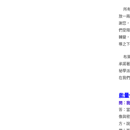
所有
放一兩
謝您，
們受限
轉變
導之下
布萊
承諾
祕學
在我
能量
問：
答：
像與
方。