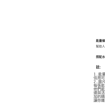
能量催
幫助
搭配水
註:
1.能
信用可
2.圖
每張能
他們能
速與活
加的精
讓你連