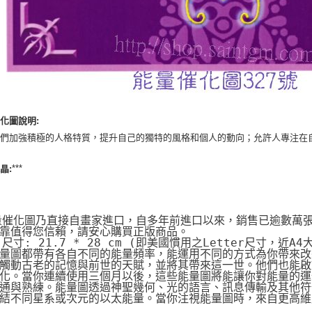
化圖說明:
人們加強積極的人格特質，提升自己的獨特的風格和個人的動向；允許人專注在
***
晶:
量催化圖乃直接自畫家進口，自多年前進口以來，銷售已逾數萬
靠值得您信賴，請安心購買正版商品。
片尺寸: 21.7 * 28 cm (即美國慣用之Letter尺寸，近A4
量圖都帶有各自不同的能量頻率，能運用不同的方式為你帶來改
觸動古老的記憶與前世的天賦，並將其帶來這一世。他們也能啟動
化。當你連續使用三個月以後，這些能量圖將能讓你對能量的運
通與熟練。能量圖透過神聖幾何、光的語言、訊息傳輸及其他符
結不同星系或次元的以太能量。當你注視能量圖時，來自更高維