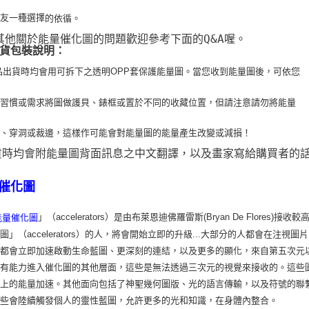
朋友一種選擇
的依循。
 其他關於能量催化圖的問題歡迎參考下面的Q&A喔。
貨包裝說明：
品出貨時均會用可拆下之透明OPP套保護能量圖。當您收到能量圖後，可依您
用習
慣或需求將圖做護貝、錶框或置於不同的收藏位置，但請注意請勿將能量
疊、穿洞或裁
邊，這樣作可能會對能量圖的能量產生改變或減損！
貨時均會附能量圖背面訊息之中文翻譯，以及畫家寫給購買者的
催化圖
」（accelerators）是由布萊恩迪佛羅雷斯(Bryan De Flo
能量催化圖
圖」（accelerators）的人，將會開始立即的升級...大部分的人都會在
，都會立即加速啟動生命藍圖、更深刻的連結，以及更多的顯化，來自第五次元
會有能力進入催化圖的其他層面，這些是無法透過三次元的視覺來接收的。這些
識上的能量加速。其他面向包括了神聖幾何圖版、光的語言傳輸，以及符號的聯
這些會陸續觸發個人的靈性藍圖，允許更多的光和知識，在身體內整合。