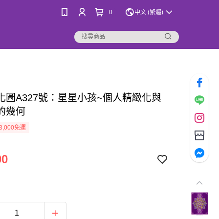
0
中文 (繁體)
化圖A327號：星星小孩~個人精緻化與
的幾何
3,000免運
00