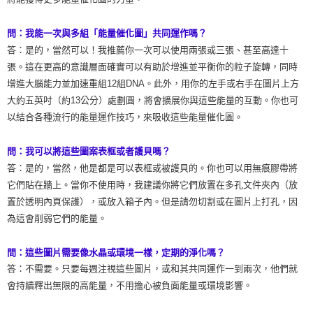
問：我能一次與多組「能量催化圖」共同運作嗎？
答：是的，當然可以！我推薦你一次可以使用兩張或三張、甚至高達十
張。這在更高的意識層面確實可以有助於增進並平衡你的粒子旋轉，同時
增進大腦能力並加速重組12組DNA。此外，用你的左手或右手在圖片上方
大約五英吋（約13公分）處劃圓，將會擴展你與這些能量的互動。你也可
以結合各種流行的能量運作技巧，來吸收這些能量催化圖。
問：我可以將這些圖案表框或者護貝嗎？
答：是的，當然，他是都是可以表框或被護貝的。你也可以用無痕膠帶將
它們貼在牆上。當你不使用時，我建議你將它們放置在多孔文件夾內（放
置於透明內頁保護），或放入箱子內。但是請勿切割或在圖片上打孔，因
為這會削弱它們的能量。
問：這些圖片需要像水晶或環境一樣，定期的淨化嗎？
答：不需要。只要每週注視這些圖片，或和其共同運作一到兩次，他們就
會持續釋出無限的高能量，不用擔心被負面能量或環境影響。