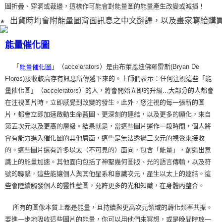
圖折疊、穿洞或裁
邊，這樣作可能會對能量圖的能量產生改變或減損！
★ 出貨時均會附能量圖背面訊息之中文翻譯，以及畫家寫給購
能量催化圖
「
」（accelerators）是由布萊恩迪佛羅雷斯(Bryan De
能量催化圖
Flores)接收較高存有訊息所傳遞下來的。上師們表示：任何注視這些「能
量催化圖」（accelerators）的人，將會開始立即的升級...大部分的人都會
在注視圖片時，立即感覺到改變的發生。此外，您注視的每一張新的圖
片，都會立即加速啟動生命藍圖、更深刻的連結，以及更多的顯化，來自
第五次元以及更高的層級。結果就是，當這些圖片運作一段時間，個人將
會有能力進入催化圖的其他層面，這些是無法透過三次元的視覺來接收
的。這些圖片還有許多以太（不可見的）面向，包含「能量」，創造出意
識上的能量加速。其他面向包括了神聖幾何圖版、光的語言傳輸，以及符
號的聯繫，這些能讓個人與其他星系和意識次元，產生以太上的連結。這
些會陸續觸發個人的靈性藍圖，允許更多的光和知識，在身體內整合。
所有的圖像本質上都是能量，且持續與更高次元領域的轉化頻率共振。
要進一步地吸收這些圖片的能量，你可以用他們來冥想，或是晚間時放一