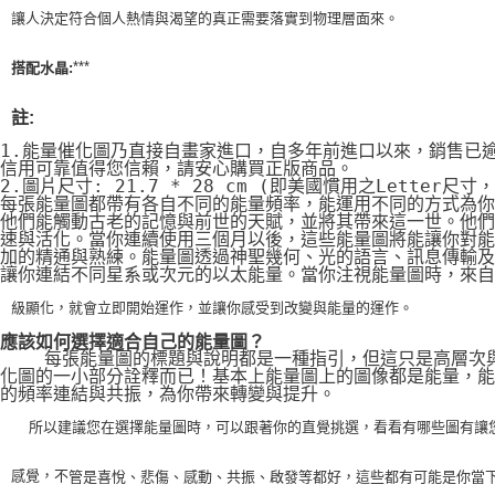
讓人決定符合個人熱情與渴望的真正需要落實到物理層面來。
***
搭配水晶:
註:
1.能量催化圖乃直接自畫家進口，自多年前進口以來，銷售已
信用可靠值得您信賴，請安心購買正版商品。
2.圖片尺寸: 21.7 * 28 cm (即美國慣用之Letter尺寸
每張能量圖都帶有各自不同的能量頻率，能運用不同的方式為你
他們能觸動古老的記憶與前世的天賦，並將其帶來這一世。他們
速與活化。當你連續使用三個月以後，這些能量圖將能讓你對能
加的精通與熟練。能量圖透過神聖幾何、光的語言、訊息傳輸及
讓你連結不同星系或次元的以太能量。當你注視能量圖時，來自
級顯化，就會立即開始運作，並讓你感受到改變與能量的運作。
應該如何選擇適合自己的能量圖？
    每張能量圖的標題與說明都是一種指引，但這只是高層次
化圖的一小部分詮釋而已！基本上能量圖上的圖像都是能量，能
的頻率連結與共振，為你帶來轉變與提升。
    所以建議您在選擇能量圖時，可以跟著你的直覺挑選，看看有哪些圖有讓
感覺，不
管是喜悅、悲傷、感動、共振、啟發等都好，這些都有可能是你當