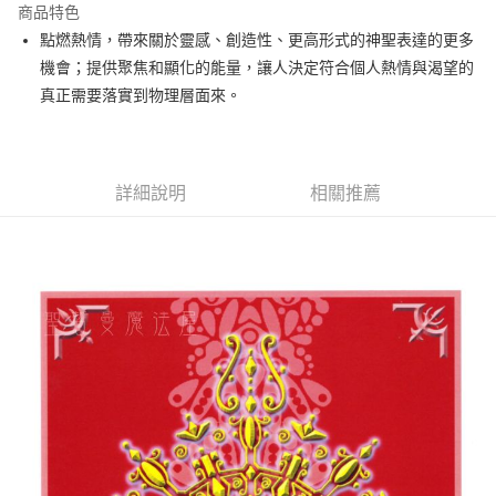
商品特色
Apple Pay
點燃熱情，帶來關於靈感、創造性、更高形式的神聖表達的更多
機會；提供聚焦和顯化的能量，讓人決定符合個人熱情與渴望的
街口支付
真正需要落實到物理層面來。
悠遊付
ATM付款
詳細說明
相關推薦
運送方式
全家取貨付款
每筆NT$80，滿NT$3,000(含以上)免運費
7-11取貨付款
每筆NT$80，滿NT$3,000(含以上)免運費
賣家宅配幫您送（台灣）
每筆NT$80，滿NT$3,000(含以上)免運費
郵局幫你送（離島）
每筆NT$80，滿NT$3,000(含以上)免運費