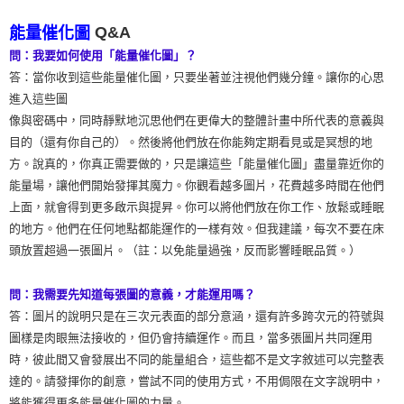
Q&A
能量催化圖
問：我要如何使用「能量催化圖」？
答：當你收到這些能量催化圖，只要坐著並注視他們幾分鐘。讓你的心思
進入這些圖
像與密碼中，同時靜默地沉思他們在更偉大的整體計畫中所代表的意義與
目的（還有你自己的）。然後將他們放在你能夠定期看見或是冥想的地
方。說真的，你真正需要做的，只是讓這些「能量催化圖」盡量靠近你的
能量場，讓他們開始發揮其魔力。你觀看越多圖片，花費越多時間在他們
上面，就會得到更多啟示與提昇。你可以將他們放在你工作、放鬆或睡眠
的地方。他們在任何地點都能運作的一樣有效。但我建議，每次不要在床
頭放置超過一張圖片。（註：以免能量過強，反而影響睡眠品質。）
問：我需要先知道每張圖的意義，才能運用嗎？
答：圖片的說明只是在三次元表面的部分意涵，還有許多跨次元的符號與
圖樣是肉眼無法接收的，但仍會持續運作。而且，當多張圖片共同運用
時，彼此間又會發展出不同的能量組合，這些都不是文字敘述可以完整表
達的。請發揮你的創意，嘗試不同的使用方式，不用侷限在文字說明中，
將能獲得更多能量催化圖的力量。