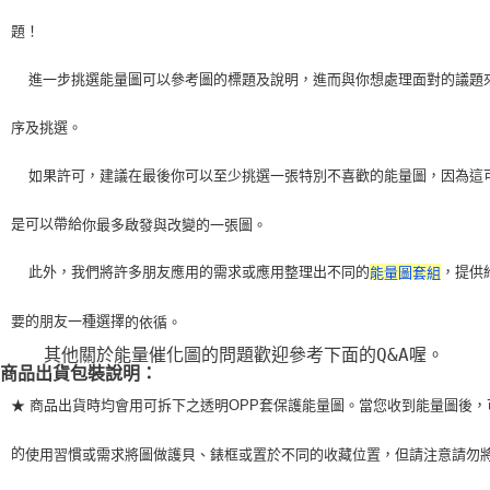
題！
    進一步挑選能量圖可以參考圖的標題及說明，進而與你想處理面對的議題
序及挑選。
    如果許可，建議在最後你可以至少挑選一張特別不喜歡的能量圖，因為這
是可以帶給
你最多啟發與改變的一張圖。
    此外，我們將許多朋友應用的需求或應用整理出不同的
，提供
能量圖套組
要的朋友一種選擇
的依循。
    其他關於能量催化圖的問題歡迎參考下面的Q&A喔。
商品出貨包裝說明：
★ 商品出貨時均會用可拆下之透明OPP套保護能量圖。當您收到能量圖後，
的
使用習
慣或需求將圖做護貝、錶框或置於不同的收藏位置，但請注意請勿