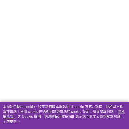
本網站中使用 cookie，欲查詢有關本網站使用 cookie 方式之詳情，及若您不希
望在電腦上使用 cookie 時應如何變更電腦的 cookie 設定，請參閱本網站「
隱私
權條款
」之 Cookie 聲明。您繼續使用本網站即表示您同意本公司得按本網站使
用條款之 Cookie 聲明使用 cookie。
了解更多 >