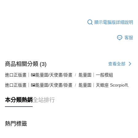
顯示電腦版詳細說明
客服
商品相關分類 (3)
查看全部
進口正版畫｜🖼️能量圖/天使畫/掛畫
能量圖｜一般模組
進口正版畫｜🖼️能量圖/天使畫/掛畫
能量圖｜天蠍座 Scorpio♏
本分類熱銷
全站排行
熱門標籤