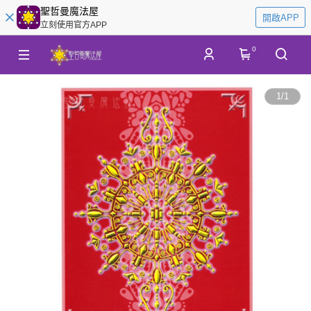
聖哲曼魔法屋
開啟APP
立刻使用官方APP
0
1
/
1