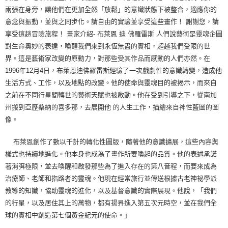
兩張在身旁，讓他們在更加全然「放鬆」的意識狀態下被整合，適應你的
意念與振動，並與之同步化。請自由的實驗並享受這些畫作！ 謝謝您，請
享受這趟冒險旅程！ 畫家介紹- 布萊恩 迪 佛羅雷斯 人們說藝術是靈魂企圖
對生命奧妙的表達，喚醒我們來到永恆無盡的實相，超越我們受限的世
界。這是藝術家改變的原動力，對那些受其作品而感動的人們亦然。在
1996年12月4日，布萊恩迪佛羅雷斯經驗了一次戲劇性的意識轉變，造成他
生活方式、工作，以及地點的改變。他的使命與靈魂目的被揭示，而來自
之前在不同行星間轉世的藝術天賦也被啟動。他在受到引導之下，從南加
州搬到亞歷桑納的喜多那，去展開他 的人生工作，描繪來自神性藍圖的圖
像。
布萊恩創作了數以千計的轉化性圖版，隨著他的意識擴展，這些內容與
樣式也持續地進化。他本身也成為了畫作所要喚起的品質。他的表述承諾
著消弭極限，並去喚醒和啟發那些為了進入存在的第八音程，而要來成為
治療師、老師和指路者的靈魂。他現在經常旅行並傳送根據古老神祕學派
教導的知識，協助靈魂的進化，以及基督意識的實際展現。他說，「我們
的行星，以及居住其上的萬物，都有揚昇進入第五次元時空，並在我們全
球的實相中創造第七個黃金紀元的使命。」