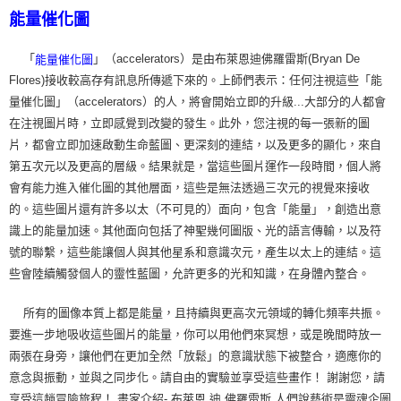
能量催化圖
「
」（accelerators）是由布萊恩迪佛羅雷斯(Bryan De
能量催化圖
Flores)接收較高存有訊息所傳遞下來的。上師們表示：任何注視這些「能
量催化圖」（accelerators）的人，將會開始立即的升級...大部分的人都會
在注視圖片時，立即感覺到改變的發生。此外，您注視的每一張新的圖
片，都會立即加速啟動生命藍圖、更深刻的連結，以及更多的顯化，來自
第五次元以及更高的層級。結果就是，當這些圖片運作一段時間，個人將
會有能力進入催化圖的其他層面，這些是無法透過三次元的視覺來接收
的。這些圖片還有許多以太（不可見的）面向，包含「能量」，創造出意
識上的能量加速。其他面向包括了神聖幾何圖版、光的語言傳輸，以及符
號的聯繫，這些能讓個人與其他星系和意識次元，產生以太上的連結。這
些會陸續觸發個人的靈性藍圖，允許更多的光和知識，在身體內整合。
所有的圖像本質上都是能量，且持續與更高次元領域的轉化頻率共振。
要進一步地吸收這些圖片的能量，你可以用他們來冥想，或是晚間時放一
兩張在身旁，讓他們在更加全然「放鬆」的意識狀態下被整合，適應你的
意念與振動，並與之同步化。請自由的實驗並享受這些畫作！ 謝謝您，請
享受這趟冒險旅程！ 畫家介紹- 布萊恩 迪 佛羅雷斯 人們說藝術是靈魂企圖