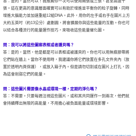
答：是的，當然可以！我推薦你一次可以使用兩張或三張、甚至高達十
張。這在更高的意識層面確實可以有助於增進並平衡你的粒子旋轉，同時
增進大腦能力並加速重組12組DNA。此外，用你的左手或右手在圖片上方
大約五英吋（約13公分）處劃圓，將會擴展你與這些能量的互動。你也可
以結合各種流行的能量運作技巧，來吸收這些能量催化圖。
問：我可以將這些圖案表框或者護貝嗎？
答：是的，當然，他是都是可以表框或被護貝的。你也可以用無痕膠帶將
它們貼在牆上。當你不使用時，我建議你將它們放置在多孔文件夾內（放
置於透明內頁保護），或放入箱子內。但是請勿切割或在圖片上打孔，因
為這會削弱它們的能量。
問：這些圖片需要像水晶或環境一樣，定期的淨化嗎？
答：不需要。只要每週注視這些圖片，或和其共同運作一到兩次，他們就
會持續釋出無限的高能量，不用擔心被負面能量或環境影響。