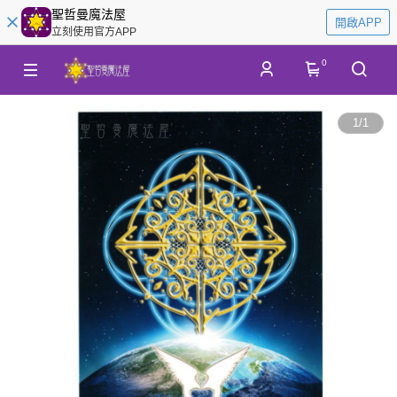
聖哲曼魔法屋
開啟APP
立刻使用官方APP
0
1
/
1