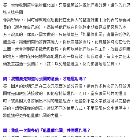
答：當你收到這些能量催化圖，只要坐著並注視他們幾分鐘。讓你的心思
進入這些圖
像與密碼中，同時靜默地沉思他們在更偉大的整體計畫中所代表的意義與
目的（還有你自己的）。然後將他們放在你能夠定期看見或是冥想的地
方。說真的，你真正需要做的，只是讓這些「能量催化圖」盡量靠近你的
能量場，讓他們開始發揮其魔力。你觀看越多圖片，花費越多時間在他們
上面，就會得到更多啟示與提昇。你可以將他們放在你工作、放鬆或睡眠
的地方。他們在任何地點都能運作的一樣有效。但我建議，每次不要在床
頭放置超過一張圖片。（註：以免能量過強，反而影響睡眠品質。）
問：我需要先知道每張圖的意義，才能運用嗎？
答：圖片的說明只是在三次元表面的部分意涵，還有許多跨次元的符號與
圖樣是肉眼無法接收的，但仍會持續運作。而且，當多張圖片共同運用
時，彼此間又會發展出不同的能量組合，這些都不是文字敘述可以完整表
達的。請發揮你的創意，嘗試不同的使用方式，不用侷限在文字說明中，
將能獲得更多能量催化圖的力量。
問：我能一次與多組「能量催化圖」共同運作嗎？