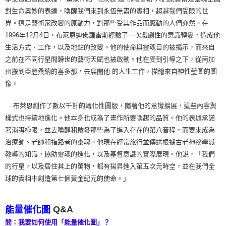
對生命奧妙的表達，喚醒我們來到永恆無盡的實相，超越我們受限的世
界。這是藝術家改變的原動力，對那些受其作品而感動的人們亦然。在
1996年12月4日，布萊恩迪佛羅雷斯經驗了一次戲劇性的意識轉變，造成他
生活方式、工作，以及地點的改變。他的使命與靈魂目的被揭示，而來自
之前在不同行星間轉世的藝術天賦也被啟動。他在受到引導之下，從南加
州搬到亞歷桑納的喜多那，去展開他 的人生工作，描繪來自神性藍圖的圖
像。
布萊恩創作了數以千計的轉化性圖版，隨著他的意識擴展，這些內容與
樣式也持續地進化。他本身也成為了畫作所要喚起的品質。他的表述承諾
著消弭極限，並去喚醒和啟發那些為了進入存在的第八音程，而要來成為
治療師、老師和指路者的靈魂。他現在經常旅行並傳送根據古老神祕學派
教導的知識，協助靈魂的進化，以及基督意識的實際展現。他說，「我們
的行星，以及居住其上的萬物，都有揚昇進入第五次元時空，並在我們全
球的實相中創造第七個黃金紀元的使命。」
Q&A
能量催化圖
問：我要如何使用「能量催化圖」？