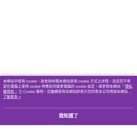
本網站中使用 cookie，欲查詢有關本網站使用 cookie 方式之詳情，及若您不希
望在電腦上使用 cookie 時應如何變更電腦的 cookie 設定，請參閱本網站「
隱私
權條款
」之 Cookie 聲明。您繼續使用本網站即表示您同意本公司得按本網站使
用條款之 Cookie 聲明使用 cookie。
了解更多 >
我知道了