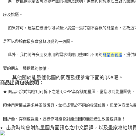
    進一步挑選能量圖可以參考圖的標題及說明，進而與你想處理面對的議題
序及挑選。
    如果許可，建議在最後你可以至少挑選一張特別不喜歡的能量圖，因為這
是可以帶給
你最多啟發與改變的一張圖。
    此外，我們將許多朋友應用的需求或應用整理出不同的
，提供
能量圖套組
要的朋友一種選擇
的依循。
    其他關於能量催化圖的問題歡迎參考下面的Q&A喔。
商品出貨包裝說明：
★ 商品出貨時均會用可拆下之透明OPP套保護能量圖。當您收到能量圖後，
的
使用習
慣或需求將圖做護貝、錶框或置於不同的收藏位置，但請注意請勿
圖折疊、穿洞或裁
邊，這樣作可能會對能量圖的能量產生改變或減損！
★ 出貨時均會附能量圖背面訊息之中文翻譯，以及畫家寫給購