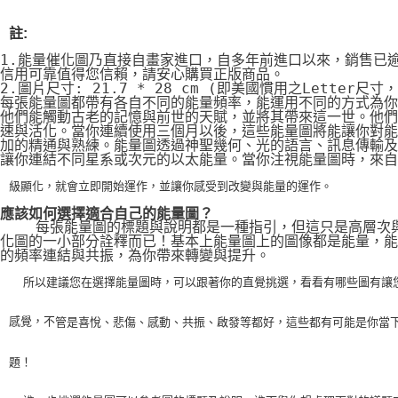
註:
1.能量催化圖乃直接自畫家進口，自多年前進口以來，銷售已
信用可靠值得您信賴，請安心購買正版商品。
2.圖片尺寸: 21.7 * 28 cm (即美國慣用之Letter尺寸
每張能量圖都帶有各自不同的能量頻率，能運用不同的方式為你
他們能觸動古老的記憶與前世的天賦，並將其帶來這一世。他們
速與活化。當你連續使用三個月以後，這些能量圖將能讓你對能
加的精通與熟練。能量圖透過神聖幾何、光的語言、訊息傳輸及
讓你連結不同星系或次元的以太能量。當你注視能量圖時，來自
級顯化，就會立即開始運作，並讓你感受到改變與能量的運作。
應該如何選擇適合自己的能量圖？
    每張能量圖的標題與說明都是一種指引，但這只是高層次
化圖的一小部分詮釋而已！基本上能量圖上的圖像都是能量，能
的頻率連結與共振，為你帶來轉變與提升。
    所以建議您在選擇能量圖時，可以跟著你的直覺挑選，看看有哪些圖有讓
感覺，不
管是喜悅、悲傷、感動、共振、啟發等都好，這些都有可能是你當
題！