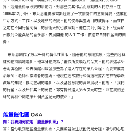
界。這是藝術家改變的原動力，對那些受其作品而感動的人們亦然。在
1996年12月4日，布萊恩迪佛羅雷斯經驗了一次戲劇性的意識轉變，造成他
生活方式、工作，以及地點的改變。他的使命與靈魂目的被揭示，而來自
之前在不同行星間轉世的藝術天賦也被啟動。他在受到引導之下，從南加
州搬到亞歷桑納的喜多那，去展開他 的人生工作，描繪來自神性藍圖的圖
像。
布萊恩創作了數以千計的轉化性圖版，隨著他的意識擴展，這些內容與
樣式也持續地進化。他本身也成為了畫作所要喚起的品質。他的表述承諾
著消弭極限，並去喚醒和啟發那些為了進入存在的第八音程，而要來成為
治療師、老師和指路者的靈魂。他現在經常旅行並傳送根據古老神祕學派
教導的知識，協助靈魂的進化，以及基督意識的實際展現。他說，「我們
的行星，以及居住其上的萬物，都有揚昇進入第五次元時空，並在我們全
球的實相中創造第七個黃金紀元的使命。」
Q&A
能量催化圖
問：我要如何使用「能量催化圖」？
答：當你收到這些能量催化圖，只要坐著並注視他們幾分鐘。讓你的心思