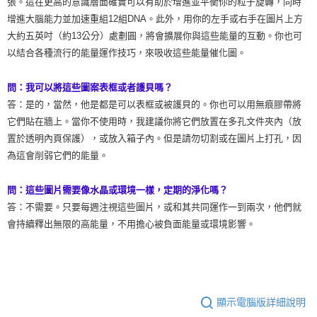
張。這在更高的意識層面確實可以有助於增進並平衡你的粒子旋轉，同時
增進大腦能力並加速重組12組DNA。此外，用你的左手或右手在圖片上方
大約五英吋（約13公分）處劃圓，將會擴展你與這些能量的互動。你也可
以結合各種流行的能量運作技巧，來吸收這些能量催化圖。
問：我可以將這些圖案表框或者護貝嗎？
答：是的，當然，他是都是可以表框或被護貝的。你也可以用無痕膠帶將
它們貼在牆上。當你不使用時，我建議你將它們放置在多孔文件夾內（放
置於透明內頁保護），或放入箱子內。但是請勿切割或在圖片上打孔，因
為這會削弱它們的能量。
問：這些圖片需要像水晶或環境一樣，定期的淨化嗎？
答：不需要。只要每週注視這些圖片，或和其共同運作一到兩次，他們就
會持續釋出無限的高能量，不用擔心被負面能量或環境影響。
顯示電腦版詳細說明