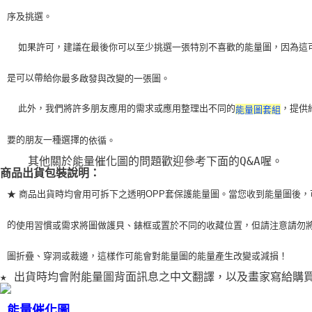
序及挑選。
    如果許可，建議在最後你可以至少挑選一張特別不喜歡的能量圖，因為這
是可以帶給
你最多啟發與改變的一張圖。
    此外，我們將許多朋友應用的需求或應用整理出不同的
，提供
能量圖套組
要的朋友一種選擇
的依循。
    其他關於能量催化圖的問題歡迎參考下面的Q&A喔。
商品出貨包裝說明：
★ 商品出貨時均會用可拆下之透明OPP套保護能量圖。當您收到能量圖後，
的
使用習
慣或需求將圖做護貝、錶框或置於不同的收藏位置，但請注意請勿
圖折疊、穿洞或裁
邊，這樣作可能會對能量圖的能量產生改變或減損！
★ 出貨時均會附能量圖背面訊息之中文翻譯，以及畫家寫給購
能量催化圖