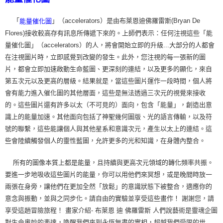
「
」（accelerators）是由布萊恩迪佛羅雷斯(Bryan De
能量催化圖
Flores)接收較高存有訊息所傳遞下來的。上師們表示：任何注視這些「能
量催化圖」（accelerators）的人，將會開始立即的升級...大部分的人都會
在注視圖片時，立即感覺到改變的發生。此外，您注視的每一張新的圖
片，都會立即加速啟動生命藍圖、更深刻的連結，以及更多的顯化，來自
第五次元以及更高的層級。結果就是，當這些圖片運作一段時間，個人將
會有能力進入催化圖的其他層面，這些是無法透過三次元的視覺來接收
的。這些圖片還有許多以太（不可見的）面向，包含「能量」，創造出意
識上的能量加速。其他面向包括了神聖幾何圖版、光的語言傳輸，以及符
號的聯繫，這些能讓個人與其他星系和意識次元，產生以太上的連結。這
些會陸續觸發個人的靈性藍圖，允許更多的光和知識，在身體內整合。
所有的圖像本質上都是能量，且持續與更高次元領域的轉化頻率共振。
要進一步地吸收這些圖片的能量，你可以用他們來冥想，或是晚間時放一
兩張在身旁，讓他們在更加全然「放鬆」的意識狀態下被整合，適應你的
意念與振動，並與之同步化。請自由的實驗並享受這些畫作！ 謝謝您，請
享受這趟冒險旅程！ 畫家介紹- 布萊恩 迪 佛羅雷斯 人們說藝術是靈魂企圖
對生命奧妙的表達，喚醒我們來到永恆無盡的實相，超越我們受限的世