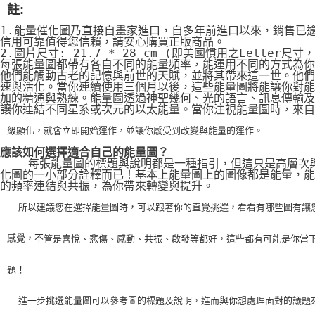
註:
1.能量催化圖乃直接自畫家進口，自多年前進口以來，銷售已
信用可靠值得您信賴，請安心購買正版商品。
2.圖片尺寸: 21.7 * 28 cm (即美國慣用之Letter尺寸
每張能量圖都帶有各自不同的能量頻率，能運用不同的方式為你
他們能觸動古老的記憶與前世的天賦，並將其帶來這一世。他們
速與活化。當你連續使用三個月以後，這些能量圖將能讓你對能
加的精通與熟練。能量圖透過神聖幾何、光的語言、訊息傳輸及
讓你連結不同星系或次元的以太能量。當你注視能量圖時，來自
級顯化，就會立即開始運作，並讓你感受到改變與能量的運作。
應該如何選擇適合自己的能量圖？
    每張能量圖的標題與說明都是一種指引，但這只是高層次
化圖的一小部分詮釋而已！基本上能量圖上的圖像都是能量，能
的頻率連結與共振，為你帶來轉變與提升。
    所以建議您在選擇能量圖時，可以跟著你的直覺挑選，看看有哪些圖有讓
感覺，不
管是喜悅、悲傷、感動、共振、啟發等都好，這些都有可能是你當
題！
    進一步挑選能量圖可以參考圖的標題及說明，進而與你想處理面對的議題