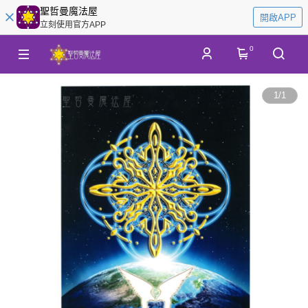
聖哲曼魔法屋
開啟APP
立刻使用官方APP
0
1
/
1