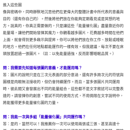
進入這些圖
像與密碼中，同時靜默地沉思他們在更偉大的整體計畫中所代表的意義與
目的（還有你自己的）。然後將他們放在你能夠定期看見或是冥想的地
方。說真的，你真正需要做的，只是讓這些「能量催化圖」盡量靠近你的
能量場，讓他們開始發揮其魔力。你觀看越多圖片，花費越多時間在他們
上面，就會得到更多啟示與提昇。你可以將他們放在你工作、放鬆或睡眠
的地方。他們在任何地點都能運作的一樣有效。但我建議，每次不要在床
頭放置超過一張圖片。（註：以免能量過強，反而影響睡眠品質。）
問：我需要先知道每張圖的意義，才能運用嗎？
答：圖片的說明只是在三次元表面的部分意涵，還有許多跨次元的符號與
圖樣是肉眼無法接收的，但仍會持續運作。而且，當多張圖片共同運用
時，彼此間又會發展出不同的能量組合，這些都不是文字敘述可以完整表
達的。請發揮你的創意，嘗試不同的使用方式，不用侷限在文字說明中，
將能獲得更多能量催化圖的力量。
問：我能一次與多組「能量催化圖」共同運作嗎？
答：是的，當然可以！我推薦你一次可以使用兩張或三張、甚至高達十