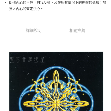
Apple Pay
促進內心的平靜，自我反省，及在所有情況下的神聖的覺知；加
強人內心的堅定決心。
街口支付
悠遊付
ATM付款
詳細說明
相關推薦
運送方式
全家取貨付款
每筆NT$80，滿NT$3,000(含以上)免運費
7-11取貨付款
每筆NT$80，滿NT$3,000(含以上)免運費
賣家宅配幫您送（台灣）
每筆NT$80，滿NT$3,000(含以上)免運費
郵局幫你送（離島）
每筆NT$80，滿NT$3,000(含以上)免運費