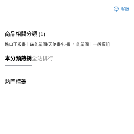
客服
商品相關分類 (1)
進口正版畫｜🖼️能量圖/天使畫/掛畫
能量圖｜一般模組
本分類熱銷
全站排行
熱門標籤