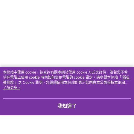
本網站中使用 cookie，欲查詢有關本網站使用 cookie 方式之詳情，及若您不希
望在電腦上使用 cookie 時應如何變更電腦的 cookie 設定，請參閱本網站「
隱私
權條款
」之 Cookie 聲明。您繼續使用本網站即表示您同意本公司得按本網站使
用條款之 Cookie 聲明使用 cookie。
了解更多 >
我知道了