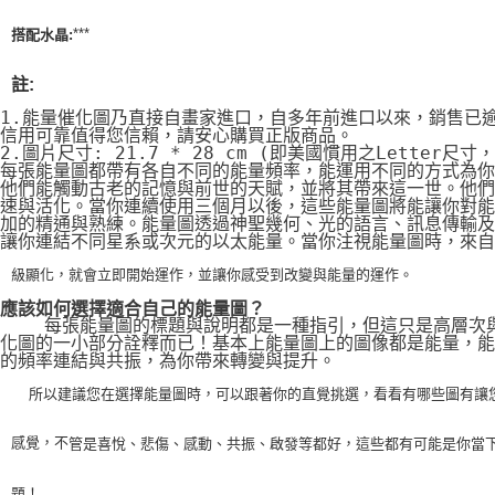
***
搭配水晶:
註:
1.能量催化圖乃直接自畫家進口，自多年前進口以來，銷售已
信用可靠值得您信賴，請安心購買正版商品。
2.圖片尺寸: 21.7 * 28 cm (即美國慣用之Letter尺寸
每張能量圖都帶有各自不同的能量頻率，能運用不同的方式為你
他們能觸動古老的記憶與前世的天賦，並將其帶來這一世。他們
速與活化。當你連續使用三個月以後，這些能量圖將能讓你對能
加的精通與熟練。能量圖透過神聖幾何、光的語言、訊息傳輸及
讓你連結不同星系或次元的以太能量。當你注視能量圖時，來自
級顯化，就會立即開始運作，並讓你感受到改變與能量的運作。
應該如何選擇適合自己的能量圖？
    每張能量圖的標題與說明都是一種指引，但這只是高層次
化圖的一小部分詮釋而已！基本上能量圖上的圖像都是能量，能
的頻率連結與共振，為你帶來轉變與提升。
    所以建議您在選擇能量圖時，可以跟著你的直覺挑選，看看有哪些圖有讓
感覺，不
管是喜悅、悲傷、感動、共振、啟發等都好，這些都有可能是你當
題！