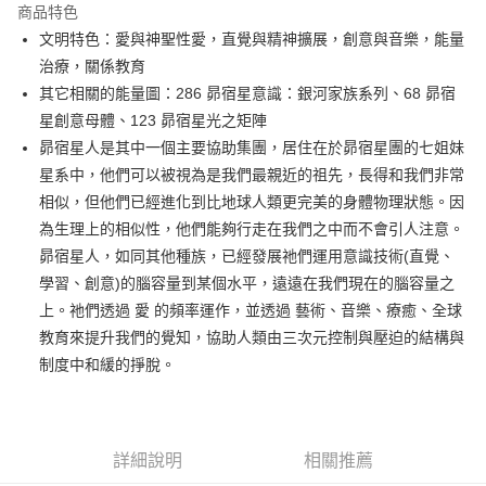
商品特色
Apple Pay
文明特色：愛與神聖性愛，直覺與精神擴展，創意與音樂，能量
治療，關係教育
街口支付
其它相關的能量圖：286 昴宿星意識：銀河家族系列、68 昴宿
悠遊付
星創意母體、123 昴宿星光之矩陣
昴宿星人是其中一個主要協助集團，居住在於昴宿星團的七姐妹
ATM付款
星系中，他們可以被視為是我們最親近的祖先，長得和我們非常
相似，但他們已經進化到比地球人類更完美的身體物理狀態。因
運送方式
為生理上的相似性，他們能夠行走在我們之中而不會引人注意。
全家取貨付款
昴宿星人，如同其他種族，已經發展祂們運用意識技術(直覺、
每筆NT$80，滿NT$3,000(含以上)免運費
學習、創意)的腦容量到某個水平，遠遠在我們現在的腦容量之
上。祂們透過 愛 的頻率運作，並透過 藝術、音樂、療癒、全球
7-11取貨付款
教育來提升我們的覺知，協助人類由三次元控制與壓迫的結構與
每筆NT$80，滿NT$3,000(含以上)免運費
制度中和緩的掙脫。
賣家宅配幫您送（台灣）
每筆NT$80，滿NT$3,000(含以上)免運費
郵局幫你送（離島）
詳細說明
相關推薦
每筆NT$80，滿NT$3,000(含以上)免運費