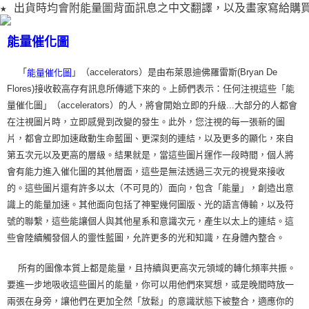
★ 出貨時均會附能量圖背面訊息之中文翻譯，以及畫家寫給購
能量催化圖
「
」（accelerators）是由布萊恩迪佛羅雷斯(Bryan De
能量催化圖
Flores)接收較高存有訊息所傳遞下來的。上師們表示：任何注視這些「能
量催化圖」（accelerators）的人，將會開始立即的升級...大部分的人都會
在注視圖片時，立即感覺到改變的發生。此外，您注視的每一張新的圖
片，都會立即加速啟動生命藍圖、更深刻的連結，以及更多的顯化，來自
第五次元以及更高的層級。結果就是，當這些圖片運作一段時間，個人將
會有能力進入催化圖的其他層面，這些是無法透過三次元的視覺來接收
的。這些圖片還有許多以太（不可見的）面向，包含「能量」，創造出意
識上的能量加速。其他面向包括了神聖幾何圖版、光的語言傳輸，以及符
號的聯繫，這些能讓個人與其他星系和意識次元，產生以太上的連結。這
些會陸續觸發個人的靈性藍圖，允許更多的光和知識，在身體內整合。
所有的圖像本質上都是能量，且持續與更高次元領域的轉化頻率共振。
要進一步地吸收這些圖片的能量，你可以用他們來冥想，或是晚間時放一
兩張在身旁，讓他們在更加全然「放鬆」的意識狀態下被整合，適應你的