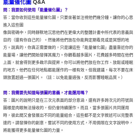
Q&A
能量催化圖
問：我要如何使用「能量催化圖」？
答：當你收到這些能量催化圖，只要坐著並注視他們幾分鐘。讓你的心思
進入這些圖
像與密碼中，同時靜默地沉思他們在更偉大的整體計畫中所代表的意義與
目的（還有你自己的）。然後將他們放在你能夠定期看見或是冥想的地
方。說真的，你真正需要做的，只是讓這些「能量催化圖」盡量靠近你的
能量場，讓他們開始發揮其魔力。你觀看越多圖片，花費越多時間在他們
上面，就會得到更多啟示與提昇。你可以將他們放在你工作、放鬆或睡眠
的地方。他們在任何地點都能運作的一樣有效。但我建議，每次不要在床
頭放置超過一張圖片。（註：以免能量過強，反而影響睡眠品質。）
問：我需要先知道每張圖的意義，才能運用嗎？
答：圖片的說明只是在三次元表面的部分意涵，還有許多跨次元的符號與
圖樣是肉眼無法接收的，但仍會持續運作。而且，當多張圖片共同運用
時，彼此間又會發展出不同的能量組合，這些都不是文字敘述可以完整表
達的。請發揮你的創意，嘗試不同的使用方式，不用侷限在文字說明中，
將能獲得更多能量催化圖的力量。