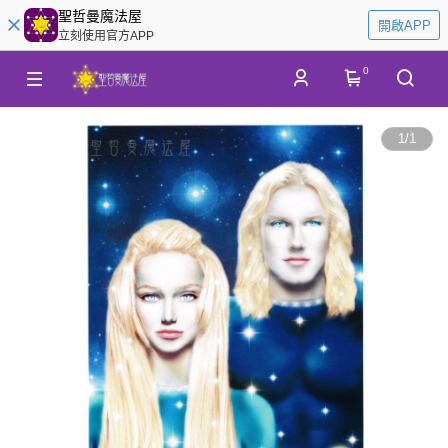
聖哲曼魔法屋
開啟APP
立刻使用官方APP
0
1
/
1