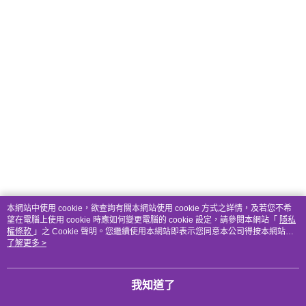
本網站中使用 cookie，欲查詢有關本網站使用 cookie 方式之詳情，及若您不希
望在電腦上使用 cookie 時應如何變更電腦的 cookie 設定，請參閱本網站「
隱私
權條款
」之 Cookie 聲明。您繼續使用本網站即表示您同意本公司得按本網站使
用條款之 Cookie 聲明使用 cookie。
了解更多 >
我知道了