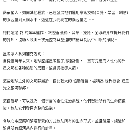
昴宿星人，如同其他種族，已經發展祂們運用意識技術(直覺、學習、創意)
的腦容量到某個水平，遠遠在我們現在的腦容量之上。
祂們透過 愛 的頻率運作，並透過 藝術、音樂、療癒、全球教育來提升我們
的覺知，協助人類由三次元控制與壓迫的結構與制度中和緩的掙脫。
星際家人系列補充說明：
自從億萬年以來，地球歷經星際種子播種計劃，一直有先進而人性化的外
星文明在各種協助的層面，監督與指導人類。
這些地球之外的文明隸屬於一個比較大的 協助聯盟，被稱為 世界協會 或是
光之銀河聯邦。
這個聯邦，可以視為一個宇宙的靈性法治系統，他們衡量所有的生命價值
後，協助它們發揮完整的潛能。
會以心電感應和夢境聯繫的方式協助所有的生命形式，並且發展、組織和
監督所有銀河系內進行的計畫。