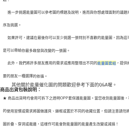
    進一步挑選能量圖可以參考圖的標題及說明，進而與你想處理面對的議題
序及挑選。
    如果許可，建議在最後你可以至少挑選一張特別不喜歡的能量圖，因為這
是可以帶給
你最多啟發與改變的一張圖。
    此外，我們將許多朋友應用的需求或應用整理出不同的
，提供
能量圖套組
要的朋友一種選擇
的依循。
    其他關於能量催化圖的問題歡迎參考下面的Q&A喔。
商品出貨包裝說明：
★ 商品出貨時均會用可拆下之透明OPP套保護能量圖。當您收到能量圖後，
的
使用習
慣或需求將圖做護貝、錶框或置於不同的收藏位置，但請注意請勿
圖折疊、穿洞或裁
邊，這樣作可能會對能量圖的能量產生改變或減損！