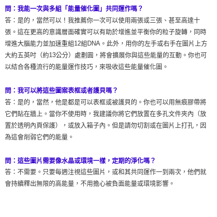
問：我能一次與多組「能量催化圖」共同運作嗎？
答：是的，當然可以！我推薦你一次可以使用兩張或三張、甚至高達十
張。這在更高的意識層面確實可以有助於增進並平衡你的粒子旋轉，同時
增進大腦能力並加速重組12組DNA。此外，用你的左手或右手在圖片上方
大約五英吋（約13公分）處劃圓，將會擴展你與這些能量的互動。你也可
以結合各種流行的能量運作技巧，來吸收這些能量催化圖。
問：我可以將這些圖案表框或者護貝嗎？
答：是的，當然，他是都是可以表框或被護貝的。你也可以用無痕膠帶將
它們貼在牆上。當你不使用時，我建議你將它們放置在多孔文件夾內（放
置於透明內頁保護），或放入箱子內。但是請勿切割或在圖片上打孔，因
為這會削弱它們的能量。
問：這些圖片需要像水晶或環境一樣，定期的淨化嗎？
答：不需要。只要每週注視這些圖片，或和其共同運作一到兩次，他們就
會持續釋出無限的高能量，不用擔心被負面能量或環境影響。