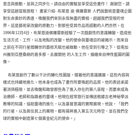
意念與振動，並與之同步化。請自由的實驗並享受這些畫作！ 謝謝您，請
享受這趟冒險旅程！ 畫家介紹- 布萊恩 迪 佛羅雷斯 人們說藝術是靈魂企圖
對生命奧妙的表達，喚醒我們來到永恆無盡的實相，超越我們受限的世
界。這是藝術家改變的原動力，對那些受其作品而感動的人們亦然。在
1996年12月4日，布萊恩迪佛羅雷斯經驗了一次戲劇性的意識轉變，造成他
生活方式、工作，以及地點的改變。他的使命與靈魂目的被揭示，而來自
之前在不同行星間轉世的藝術天賦也被啟動。他在受到引導之下，從南加
州搬到亞歷桑納的喜多那，去展開他 的人生工作，描繪來自神性藍圖的圖
像。
布萊恩創作了數以千計的轉化性圖版，隨著他的意識擴展，這些內容與
樣式也持續地進化。他本身也成為了畫作所要喚起的品質。他的表述承諾
著消弭極限，並去喚醒和啟發那些為了進入存在的第八音程，而要來成為
治療師、老師和指路者的靈魂。他現在經常旅行並傳送根據古老神祕學派
教導的知識，協助靈魂的進化，以及基督意識的實際展現。他說，「我們
的行星，以及居住其上的萬物，都有揚昇進入第五次元時空，並在我們全
球的實相中創造第七個黃金紀元的使命。」