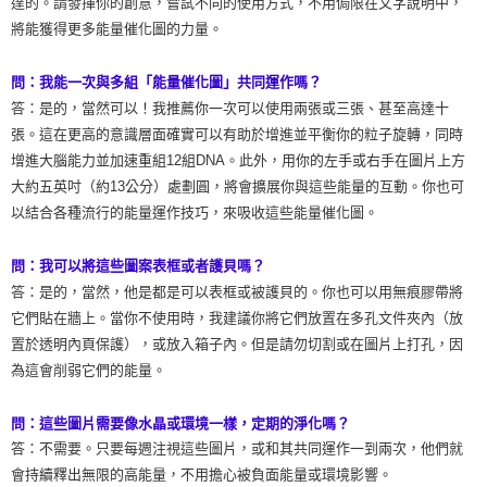
達的。請發揮你的創意，嘗試不同的使用方式，不用侷限在文字說明中，
將能獲得更多能量催化圖的力量。
問：我能一次與多組「能量催化圖」共同運作嗎？
答：是的，當然可以！我推薦你一次可以使用兩張或三張、甚至高達十
張。這在更高的意識層面確實可以有助於增進並平衡你的粒子旋轉，同時
增進大腦能力並加速重組12組DNA。此外，用你的左手或右手在圖片上方
大約五英吋（約13公分）處劃圓，將會擴展你與這些能量的互動。你也可
以結合各種流行的能量運作技巧，來吸收這些能量催化圖。
問：我可以將這些圖案表框或者護貝嗎？
答：是的，當然，他是都是可以表框或被護貝的。你也可以用無痕膠帶將
它們貼在牆上。當你不使用時，我建議你將它們放置在多孔文件夾內（放
置於透明內頁保護），或放入箱子內。但是請勿切割或在圖片上打孔，因
為這會削弱它們的能量。
問：這些圖片需要像水晶或環境一樣，定期的淨化嗎？
答：不需要。只要每週注視這些圖片，或和其共同運作一到兩次，他們就
會持續釋出無限的高能量，不用擔心被負面能量或環境影響。