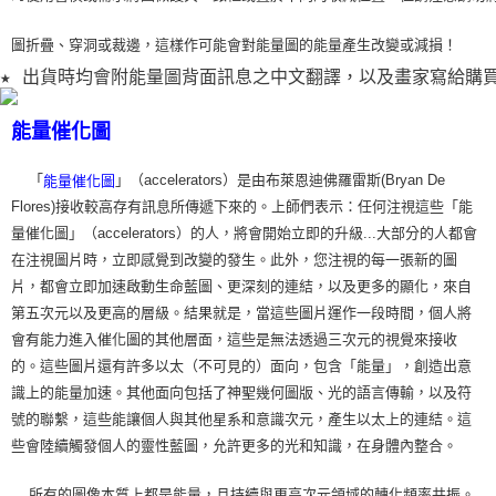
圖折疊、穿洞或裁
邊，這樣作可能會對能量圖的能量產生改變或減損！
★ 出貨時均會附能量圖背面訊息之中文翻譯，以及畫家寫給購
能量催化圖
「
」（accelerators）是由布萊恩迪佛羅雷斯(Bryan De
能量催化圖
Flores)接收較高存有訊息所傳遞下來的。上師們表示：任何注視這些「能
量催化圖」（accelerators）的人，將會開始立即的升級...大部分的人都會
在注視圖片時，立即感覺到改變的發生。此外，您注視的每一張新的圖
片，都會立即加速啟動生命藍圖、更深刻的連結，以及更多的顯化，來自
第五次元以及更高的層級。結果就是，當這些圖片運作一段時間，個人將
會有能力進入催化圖的其他層面，這些是無法透過三次元的視覺來接收
的。這些圖片還有許多以太（不可見的）面向，包含「能量」，創造出意
識上的能量加速。其他面向包括了神聖幾何圖版、光的語言傳輸，以及符
號的聯繫，這些能讓個人與其他星系和意識次元，產生以太上的連結。這
些會陸續觸發個人的靈性藍圖，允許更多的光和知識，在身體內整合。
所有的圖像本質上都是能量，且持續與更高次元領域的轉化頻率共振。