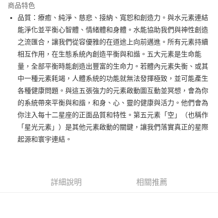
商品特色
Apple Pay
品質：療癒、純淨、慈悲、接納、寬恕和創造力。與水元素連結
能淨化並平衡心智體、情緒體和身體。水能協助我們與神性創造
街口支付
之流匯合，讓我們從容優雅的在道途上向前邁進。所有元素持續
悠遊付
相互作用，在生態系統內創造平衡與和諧。五大元素是生命能
量，全部平衡時能創造出豐富的生命力。若體內元素失衡、或其
ATM付款
中一種元素耗竭，人體系統的功能就無法發揮極致，並可能產生
各種健康問題。與這五張強力的元素啟動圖互動並冥想，會為你
運送方式
的系統帶來平衡與和諧，和身、心、靈的健康與活力。他們會為
全家取貨付款
你注入每十二星座的正面品質和特性。第五元素「空」（也稱作
每筆NT$80，滿NT$3,000(含以上)免運費
「星光元素」）是其他元素啟動的關鍵，讓我們落實真正的星際
起源和寰宇連結。
7-11取貨付款
每筆NT$80，滿NT$3,000(含以上)免運費
賣家宅配幫您送（台灣）
詳細說明
相關推薦
每筆NT$80，滿NT$3,000(含以上)免運費
郵局幫你送（離島）
每筆NT$80，滿NT$3,000(含以上)免運費