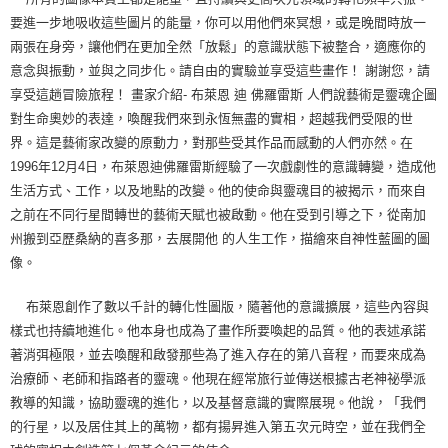
要進一步地吸收這些圖片的能量，你可以用他們來冥想，或是晚間時放一
兩張在身旁，讓他們在更加全然「放鬆」的意識狀態下被整合，適應你的
意念與振動，並與之同步化。請自由的實驗並享受這些畫作！ 謝謝您，請
享受這趟冒險旅程！ 畫家介紹- 布萊恩 迪 佛羅雷斯 人們說藝術是靈魂企圖
對生命奧妙的表達，喚醒我們來到永恆無盡的實相，超越我們受限的世
界。這是藝術家改變的原動力，對那些受其作品而感動的人們亦然。在
1996年12月4日，布萊恩迪佛羅雷斯經驗了一次戲劇性的意識轉變，造成他
生活方式、工作，以及地點的改變。他的使命與靈魂目的被揭示，而來自
之前在不同行星間轉世的藝術天賦也被啟動。他在受到引導之下，從南加
州搬到亞歷桑納的喜多那，去展開他 的人生工作，描繪來自神性藍圖的圖
像。
布萊恩創作了數以千計的轉化性圖版，隨著他的意識擴展，這些內容與
樣式也持續地進化。他本身也成為了畫作所要喚起的品質。他的表述承諾
著消弭極限，並去喚醒和啟發那些為了進入存在的第八音程，而要來成為
治療師、老師和指路者的靈魂。他現在經常旅行並傳送根據古老神祕學派
教導的知識，協助靈魂的進化，以及基督意識的實際展現。他說，「我們
的行星，以及居住其上的萬物，都有揚昇進入第五次元時空，並在我們全