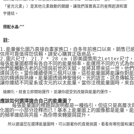
「星光元素」）是其他元素啟動的關鍵，讓我們落實真正的星際起源和寰
宇連結。
***
搭配水晶:
註:
1.能量催化圖乃直接自畫家進口，自多年前進口以來，銷售已
信用可靠值得您信賴，請安心購買正版商品。
2.圖片尺寸: 21.7 * 28 cm (即美國慣用之Letter尺寸
每張能量圖都帶有各自不同的能量頻率，能運用不同的方式為你
他們能觸動古老的記憶與前世的天賦，並將其帶來這一世。他們
速與活化。當你連續使用三個月以後，這些能量圖將能讓你對能
加的精通與熟練。能量圖透過神聖幾何、光的語言、訊息傳輸及
讓你連結不同星系或次元的以太能量。當你注視能量圖時，來自
級顯化，就會立即開始運作，並讓你感受到改變與能量的運作。
應該如何選擇適合自己的能量圖？
    每張能量圖的標題與說明都是一種指引，但這只是高層次
化圖的一小部分詮釋而已！基本上能量圖上的圖像都是能量，能
的頻率連結與共振，為你帶來轉變與提升。
    所以建議您在選擇能量圖時，可以跟著你的直覺挑選，看看有哪些圖有讓