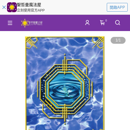
聖哲曼魔法屋
開啟APP
立刻使用官方APP
0
1
/
1