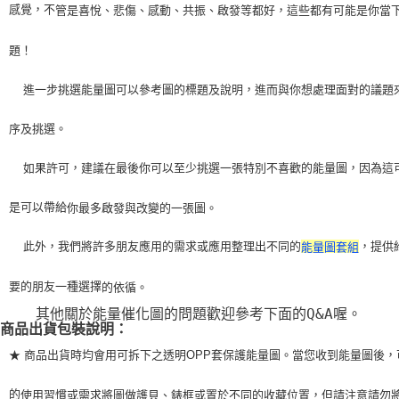
感覺，不
管是喜悅、悲傷、感動、共振、啟發等都好，這些都有可能是你當
題！
    進一步挑選能量圖可以參考圖的標題及說明，進而與你想處理面對的議題
序及挑選。
    如果許可，建議在最後你可以至少挑選一張特別不喜歡的能量圖，因為這
是可以帶給
你最多啟發與改變的一張圖。
    此外，我們將許多朋友應用的需求或應用整理出不同的
，提供
能量圖套組
要的朋友一種選擇
的依循。
    其他關於能量催化圖的問題歡迎參考下面的Q&A喔。
商品出貨包裝說明：
★ 商品出貨時均會用可拆下之透明OPP套保護能量圖。當您收到能量圖後，
的
使用習
慣或需求將圖做護貝、錶框或置於不同的收藏位置，但請注意請勿