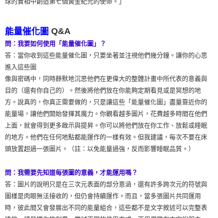
球的實相中創造第七個黃金紀元的使命。」
Q&A
能量催化圖
問：我要如何使用「能量催化圖」？
答：當你收到這些能量催化圖，只要坐著並注視他們幾分鐘。讓你的心思
進入這些圖
像與密碼中，同時靜默地沉思他們在更偉大的整體計畫中所代表的意義與
目的（還有你自己的）。然後將他們放在你能夠定期看見或是冥想的地
方。說真的，你真正需要做的，只是讓這些「能量催化圖」盡量靠近你的
能量場，讓他們開始發揮其魔力。你觀看越多圖片，花費越多時間在他們
上面，就會得到更多啟示與提昇。你可以將他們放在你工作、放鬆或睡眠
的地方。他們在任何地點都能運作的一樣有效。但我建議，每次不要在床
頭放置超過一張圖片。（註：以免能量過強，反而影響睡眠品質。）
問：我需要先知道每張圖的意義，才能運用嗎？
答：圖片的說明只是在三次元表面的部分意涵，還有許多跨次元的符號與
圖樣是肉眼無法接收的，但仍會持續運作。而且，當多張圖片共同運用
時，彼此間又會發展出不同的能量組合，這些都不是文字敘述可以完整表