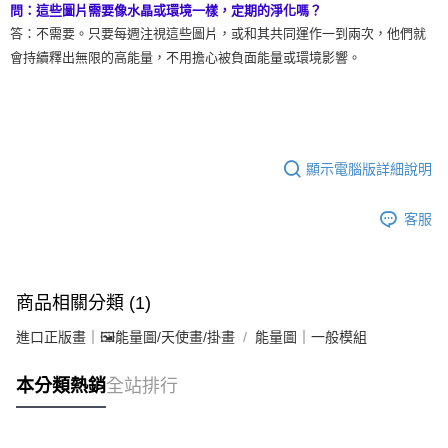
問：這些圖片需要像水晶或環境一樣，定期的淨化嗎？
答：不需要。只要每週注視這些圖片，或和其共同運作一到兩次，他們就
會持續釋出無限的高能量，不用擔心被負面能量或環境影響。
顯示電腦版詳細說明
客服
商品相關分類 (1)
進口正版畫｜🖼️能量圖/天使畫/掛畫
能量圖｜一般模組
本分類熱銷
全站排行