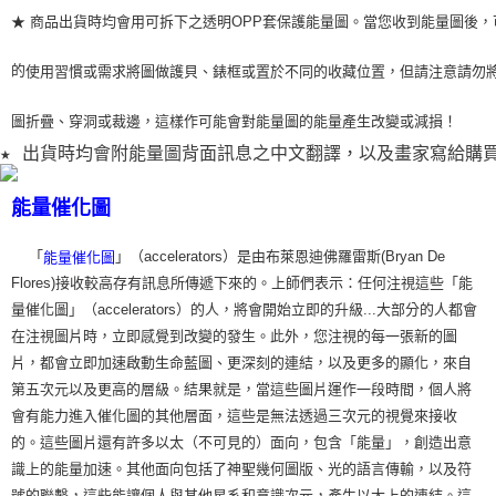
★ 商品出貨時均會用可拆下之透明OPP套保護能量圖。當您收到能量圖後，
的
使用習
慣或需求將圖做護貝、錶框或置於不同的收藏位置，但請注意請勿
圖折疊、穿洞或裁
邊，這樣作可能會對能量圖的能量產生改變或減損！
★ 出貨時均會附能量圖背面訊息之中文翻譯，以及畫家寫給購
能量催化圖
「
」（accelerators）是由布萊恩迪佛羅雷斯(Bryan De
能量催化圖
Flores)接收較高存有訊息所傳遞下來的。上師們表示：任何注視這些「能
量催化圖」（accelerators）的人，將會開始立即的升級...大部分的人都會
在注視圖片時，立即感覺到改變的發生。此外，您注視的每一張新的圖
片，都會立即加速啟動生命藍圖、更深刻的連結，以及更多的顯化，來自
第五次元以及更高的層級。結果就是，當這些圖片運作一段時間，個人將
會有能力進入催化圖的其他層面，這些是無法透過三次元的視覺來接收
的。這些圖片還有許多以太（不可見的）面向，包含「能量」，創造出意
識上的能量加速。其他面向包括了神聖幾何圖版、光的語言傳輸，以及符
號的聯繫，這些能讓個人與其他星系和意識次元，產生以太上的連結。這