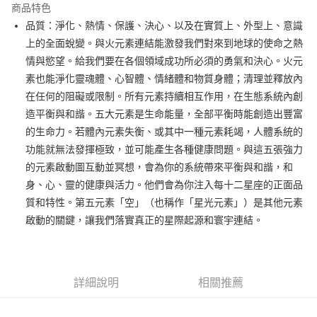
商品特色
Apple Pay
品質：淨化、熱情、保護、決心、以及在實質上、外型上、意識
上的全面蛻變。與火元素連結能激發我們對來到地球的使命之熱
街口支付
情與慾望。給我們要在各個領域成功所必須的勇氣和決心。火元
悠遊付
素也能淨化靈魂體、心智體、情緒體和物質身體；清理並釋放內
在任何的阻礙或限制。所有元素持續相互作用，在生態系統內創
ATM付款
造平衡與和諧。五大元素是生命能量，全部平衡時能創造出豐富
的生命力。若體內元素失衡、或其中一種元素耗竭，人體系統的
運送方式
功能就無法發揮極致，並可能產生各種健康問題。與這五張強力
全家取貨付款
的元素啟動圖互動並冥想，會為你的系統帶來平衡與和諧，和
每筆NT$80，滿NT$3,000(含以上)免運費
身、心、靈的健康與活力。他們會為你注入每十二星座的正面品
質和特性。第五元素「空」（也稱作「星光元素」）是其他元素
7-11取貨付款
啟動的關鍵，讓我們落實真正的星際起源和寰宇連結。
每筆NT$80，滿NT$3,000(含以上)免運費
賣家宅配幫您送（台灣）
每筆NT$80，滿NT$3,000(含以上)免運費
詳細說明
相關推薦
郵局幫你送（離島）
每筆NT$80，滿NT$3,000(含以上)免運費