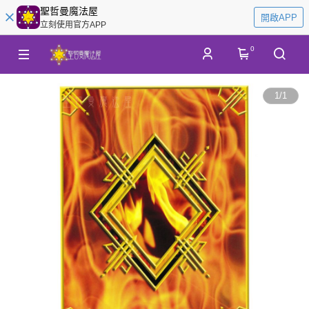
聖哲曼魔法屋
開啟APP
立刻使用官方APP
0
1
/
1