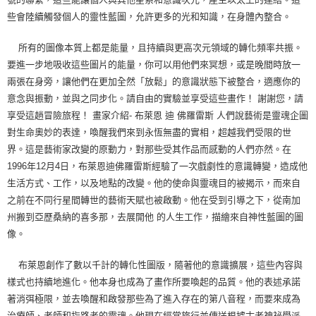
些會陸續觸發個人的靈性藍圖，允許更多的光和知識，在身體內整合。
所有的圖像本質上都是能量，且持續與更高次元領域的轉化頻率共振。
要進一步地吸收這些圖片的能量，你可以用他們來冥想，或是晚間時放一
兩張在身旁，讓他們在更加全然「放鬆」的意識狀態下被整合，適應你的
意念與振動，並與之同步化。請自由的實驗並享受這些畫作！ 謝謝您，請
享受這趟冒險旅程！ 畫家介紹- 布萊恩 迪 佛羅雷斯 人們說藝術是靈魂企圖
對生命奧妙的表達，喚醒我們來到永恆無盡的實相，超越我們受限的世
界。這是藝術家改變的原動力，對那些受其作品而感動的人們亦然。在
1996年12月4日，布萊恩迪佛羅雷斯經驗了一次戲劇性的意識轉變，造成他
生活方式、工作，以及地點的改變。他的使命與靈魂目的被揭示，而來自
之前在不同行星間轉世的藝術天賦也被啟動。他在受到引導之下，從南加
州搬到亞歷桑納的喜多那，去展開他 的人生工作，描繪來自神性藍圖的圖
像。
布萊恩創作了數以千計的轉化性圖版，隨著他的意識擴展，這些內容與
樣式也持續地進化。他本身也成為了畫作所要喚起的品質。他的表述承諾
著消弭極限，並去喚醒和啟發那些為了進入存在的第八音程，而要來成為
治療師、老師和指路者的靈魂。他現在經常旅行並傳送根據古老神祕學派