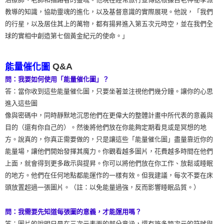
教導的知識，協助靈魂的進化，以及基督意識的實際展現。他說，「我們
的行星，以及居住其上的萬物，都有揚昇進入第五次元時空，並在我們全
球的實相中創造第七個黃金紀元的使命。」
Q&A
能量催化圖
問：我要如何使用「能量催化圖」？
答：當你收到這些能量催化圖，只要坐著並注視他們幾分鐘。讓你的心思
進入這些圖
像與密碼中，同時靜默地沉思他們在更偉大的整體計畫中所代表的意義與
目的（還有你自己的）。然後將他們放在你能夠定期看見或是冥想的地
方。說真的，你真正需要做的，只是讓這些「能量催化圖」盡量靠近你的
能量場，讓他們開始發揮其魔力。你觀看越多圖片，花費越多時間在他們
上面，就會得到更多啟示與提昇。你可以將他們放在你工作、放鬆或睡眠
的地方。他們在任何地點都能運作的一樣有效。但我建議，每次不要在床
頭放置超過一張圖片。（註：以免能量過強，反而影響睡眠品質。）
問：我需要先知道每張圖的意義，才能運用嗎？
答：圖片的說明只是在三次元表面的部分意涵，還有許多跨次元的符號與