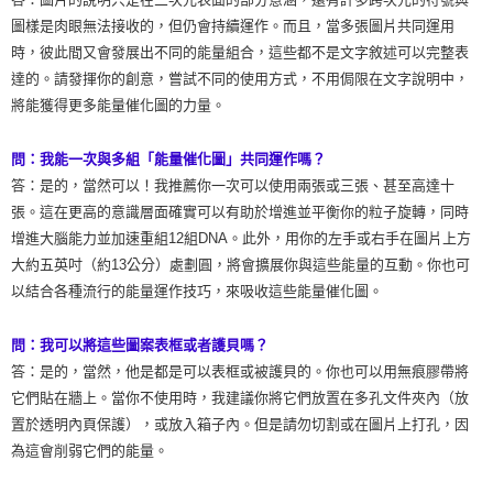
圖樣是肉眼無法接收的，但仍會持續運作。而且，當多張圖片共同運用
時，彼此間又會發展出不同的能量組合，這些都不是文字敘述可以完整表
達的。請發揮你的創意，嘗試不同的使用方式，不用侷限在文字說明中，
將能獲得更多能量催化圖的力量。
問：我能一次與多組「能量催化圖」共同運作嗎？
答：是的，當然可以！我推薦你一次可以使用兩張或三張、甚至高達十
張。這在更高的意識層面確實可以有助於增進並平衡你的粒子旋轉，同時
增進大腦能力並加速重組12組DNA。此外，用你的左手或右手在圖片上方
大約五英吋（約13公分）處劃圓，將會擴展你與這些能量的互動。你也可
以結合各種流行的能量運作技巧，來吸收這些能量催化圖。
問：我可以將這些圖案表框或者護貝嗎？
答：是的，當然，他是都是可以表框或被護貝的。你也可以用無痕膠帶將
它們貼在牆上。當你不使用時，我建議你將它們放置在多孔文件夾內（放
置於透明內頁保護），或放入箱子內。但是請勿切割或在圖片上打孔，因
為這會削弱它們的能量。