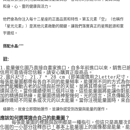
和身、心、靈的健康與活力。
他們會為你注入每十二星座的正面品質和特性。第五元素「空」（也稱作
「星光元素」）是其他元素啟動的關鍵，讓我們落實真正的星際起源和寰
宇連結。
***
搭配水晶:
註:
1.能量催化圖乃直接自畫家進口，自多年前進口以來，銷售已
信用可靠值得您信賴，請安心購買正版商品。
2.圖片尺寸: 21.7 * 28 cm (即美國慣用之Letter尺寸
每張能量圖都帶有各自不同的能量頻率，能運用不同的方式為你
他們能觸動古老的記憶與前世的天賦，並將其帶來這一世。他們
速與活化。當你連續使用三個月以後，這些能量圖將能讓你對能
加的精通與熟練。能量圖透過神聖幾何、光的語言、訊息傳輸及
讓你連結不同星系或次元的以太能量。當你注視能量圖時，來自
級顯化，就會立即開始運作，並讓你感受到改變與能量的運作。
應該如何選擇適合自己的能量圖？
    每張能量圖的標題與說明都是一種指引，但這只是高層次
化圖的一小部分詮釋而已！基本上能量圖上的圖像都是能量，能