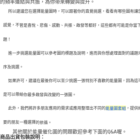
的頻率連結與共振，為你帶來轉變與提升。
    所以建議您在選擇能量圖時，可以跟著你的直覺挑選，看看有哪些圖有讓
感覺，不
管是喜悅、悲傷、感動、共振、啟發等都好，這些都有可能是你當
題！
    進一步挑選能量圖可以參考圖的標題及說明，進而與你想處理面對的議題
序及挑選。
    如果許可，建議在最後你可以至少挑選一張特別不喜歡的能量圖，因為這
是可以帶給
你最多啟發與改變的一張圖。
    此外，我們將許多朋友應用的需求或應用整理出不同的
，提供
能量圖套組
要的朋友一種選擇
的依循。
    其他關於能量催化圖的問題歡迎參考下面的Q&A喔。
商品出貨包裝說明：