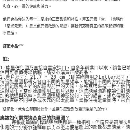
和身、心、靈的健康與活力。
他們會為你注入每十二星座的正面品質和特性。第五元素「空」（也稱作
「星光元素」）是其他元素啟動的關鍵，讓我們落實真正的星際起源和寰
宇連結。
***
搭配水晶:
註:
1.能量催化圖乃直接自畫家進口，自多年前進口以來，銷售已
信用可靠值得您信賴，請安心購買正版商品。
2.圖片尺寸: 21.7 * 28 cm (即美國慣用之Letter尺寸
每張能量圖都帶有各自不同的能量頻率，能運用不同的方式為你
他們能觸動古老的記憶與前世的天賦，並將其帶來這一世。他們
速與活化。當你連續使用三個月以後，這些能量圖將能讓你對能
加的精通與熟練。能量圖透過神聖幾何、光的語言、訊息傳輸及
讓你連結不同星系或次元的以太能量。當你注視能量圖時，來自
級顯化，就會立即開始運作，並讓你感受到改變與能量的運作。
應該如何選擇適合自己的能量圖？
    每張能量圖的標題與說明都是一種指引，但這只是高層次
化圖的一小部分詮釋而已！基本上能量圖上的圖像都是能量，能