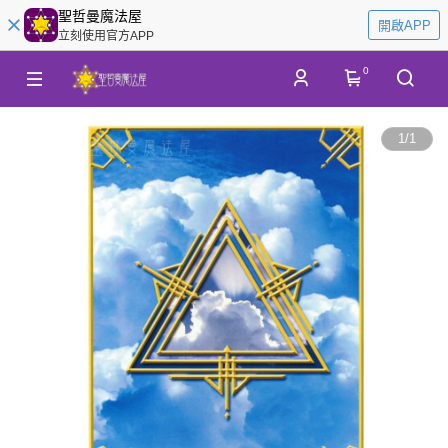
聖哲曼魔法屋
開啟APP
立刻使用官方APP
0
1
/
1