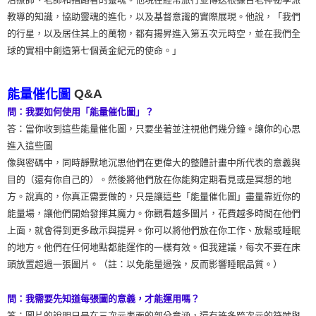
教導的知識，協助靈魂的進化，以及基督意識的實際展現。他說，「我們
的行星，以及居住其上的萬物，都有揚昇進入第五次元時空，並在我們全
球的實相中創造第七個黃金紀元的使命。」
Q&A
能量催化圖
問：我要如何使用「能量催化圖」？
答：當你收到這些能量催化圖，只要坐著並注視他們幾分鐘。讓你的心思
進入這些圖
像與密碼中，同時靜默地沉思他們在更偉大的整體計畫中所代表的意義與
目的（還有你自己的）。然後將他們放在你能夠定期看見或是冥想的地
方。說真的，你真正需要做的，只是讓這些「能量催化圖」盡量靠近你的
能量場，讓他們開始發揮其魔力。你觀看越多圖片，花費越多時間在他們
上面，就會得到更多啟示與提昇。你可以將他們放在你工作、放鬆或睡眠
的地方。他們在任何地點都能運作的一樣有效。但我建議，每次不要在床
頭放置超過一張圖片。（註：以免能量過強，反而影響睡眠品質。）
問：我需要先知道每張圖的意義，才能運用嗎？
答：圖片的說明只是在三次元表面的部分意涵，還有許多跨次元的符號與