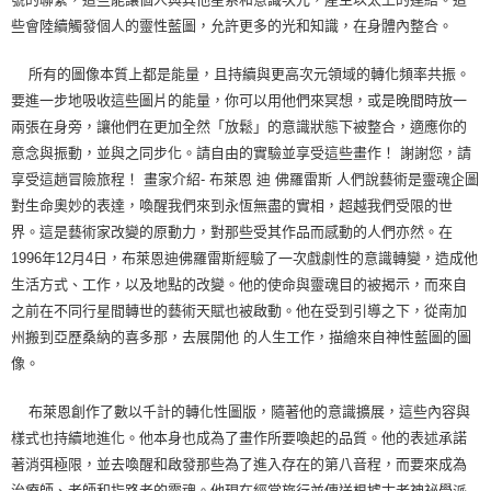
些會陸續觸發個人的靈性藍圖，允許更多的光和知識，在身體內整合。
所有的圖像本質上都是能量，且持續與更高次元領域的轉化頻率共振。
要進一步地吸收這些圖片的能量，你可以用他們來冥想，或是晚間時放一
兩張在身旁，讓他們在更加全然「放鬆」的意識狀態下被整合，適應你的
意念與振動，並與之同步化。請自由的實驗並享受這些畫作！ 謝謝您，請
享受這趟冒險旅程！ 畫家介紹- 布萊恩 迪 佛羅雷斯 人們說藝術是靈魂企圖
對生命奧妙的表達，喚醒我們來到永恆無盡的實相，超越我們受限的世
界。這是藝術家改變的原動力，對那些受其作品而感動的人們亦然。在
1996年12月4日，布萊恩迪佛羅雷斯經驗了一次戲劇性的意識轉變，造成他
生活方式、工作，以及地點的改變。他的使命與靈魂目的被揭示，而來自
之前在不同行星間轉世的藝術天賦也被啟動。他在受到引導之下，從南加
州搬到亞歷桑納的喜多那，去展開他 的人生工作，描繪來自神性藍圖的圖
像。
布萊恩創作了數以千計的轉化性圖版，隨著他的意識擴展，這些內容與
樣式也持續地進化。他本身也成為了畫作所要喚起的品質。他的表述承諾
著消弭極限，並去喚醒和啟發那些為了進入存在的第八音程，而要來成為
治療師、老師和指路者的靈魂。他現在經常旅行並傳送根據古老神祕學派