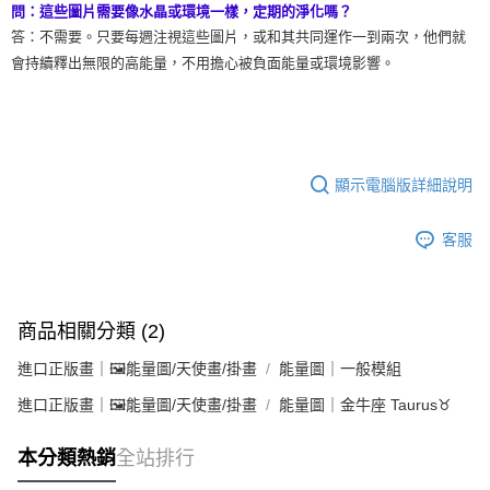
問：這些圖片需要像水晶或環境一樣，定期的淨化嗎？
答：不需要。只要每週注視這些圖片，或和其共同運作一到兩次，他們就
會持續釋出無限的高能量，不用擔心被負面能量或環境影響。
顯示電腦版詳細說明
客服
商品相關分類 (2)
進口正版畫｜🖼️能量圖/天使畫/掛畫
能量圖｜一般模組
進口正版畫｜🖼️能量圖/天使畫/掛畫
能量圖｜金牛座 Taurus♉
本分類熱銷
全站排行