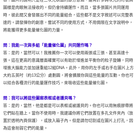
圖樣是肉眼無法接收的，但仍會持續運作。而且，當多張圖片共同運用
時，彼此間又會發展出不同的能量組合，這些都不是文字敘述可以完整表
達的。請發揮你的創意，嘗試不同的使用方式，不用侷限在文字說明中，
將能獲得更多能量催化圖的力量。
問：我能一次與多組「能量催化圖」共同運作嗎？
答：是的，當然可以！我推薦你一次可以使用兩張或三張、甚至高達十
張。這在更高的意識層面確實可以有助於增進並平衡你的粒子旋轉，同時
增進大腦能力並加速重組12組DNA。此外，用你的左手或右手在圖片上方
大約五英吋（約13公分）處劃圓，將會擴展你與這些能量的互動。你也可
以結合各種流行的能量運作技巧，來吸收這些能量催化圖。
問：我可以將這些圖案表框或者護貝嗎？
答：是的，當然，他是都是可以表框或被護貝的。你也可以用無痕膠帶將
它們貼在牆上。當你不使用時，我建議你將它們放置在多孔文件夾內（放
置於透明內頁保護），或放入箱子內。但是請勿切割或在圖片上打孔，因
為這會削弱它們的能量。