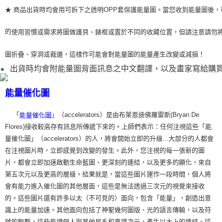
★ 商品出貨時均會用可拆下之透明OPP套保護能量圖。當您收到能量圖後，
的
使用習
慣或需求將圖做護貝、錶框或置於不同的收藏位置，但請注意請勿
圖折疊、穿洞或裁
邊，這樣作可能會對能量圖的能量產生改變或減損！
★ 出貨時均會附能量圖背面訊息之中文翻譯，以及畫家寫給購
能量催化圖
「
」（accelerators）是由布萊恩迪佛羅雷斯(Bryan De
能量催化圖
Flores)接收較高存有訊息所傳遞下來的。上師們表示：任何注視這些「能
量催化圖」（accelerators）的人，將會開始立即的升級...大部分的人都會
在注視圖片時，立即感覺到改變的發生。此外，您注視的每一張新的圖
片，都會立即加速啟動生命藍圖、更深刻的連結，以及更多的顯化，來自
第五次元以及更高的層級。結果就是，當這些圖片運作一段時間，個人將
會有能力進入催化圖的其他層面，這些是無法透過三次元的視覺來接收
的。這些圖片還有許多以太（不可見的）面向，包含「能量」，創造出意
識上的能量加速。其他面向包括了神聖幾何圖版、光的語言傳輸，以及符
號的聯繫，這些能讓個人與其他星系和意識次元，產生以太上的連結。這