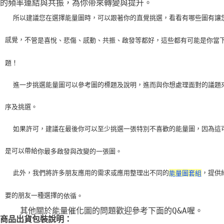
的頻率連結與共振，為你帶來轉變與提升。
    所以建議您在選擇能量圖時，可以跟著你的直覺挑選，看看有哪些圖有讓
感覺，不
管是喜悅、悲傷、感動、共振、啟發等都好，這些都有可能是你當
題！
    進一步挑選能量圖可以參考圖的標題及說明，進而與你想處理面對的議題
序及挑選。
    如果許可，建議在最後你可以至少挑選一張特別不喜歡的能量圖，因為這
是可以帶給
你最多啟發與改變的一張圖。
    此外，我們將許多朋友應用的需求或應用整理出不同的
，提供
能量圖套組
要的朋友一種選擇
的依循。
    其他關於能量催化圖的問題歡迎參考下面的Q&A喔。
商品出貨包裝說明：