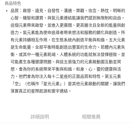
商品特色
Apple Pay
品質：啟發、遠見、自發性、溝通、樂觀、信念、熱忱、明晰的
心智、機智和讚賞。與氣元素連結能讓我們感到無限制和自由。
街口支付
這個元素帶來啟發，並進入更廣闊、更高層次且全新的能量與創
悠遊付
造力。氣元素能為使命追尋者帶來想法和服務的顯化與創造。所
有元素持續相互作用，在生態系統內創造平衡與和諧。五大元素
ATM付款
是生命能量，全部平衡時能創造出豐富的生命力。若體內元素失
衡、或其中一種元素耗竭，人體系統的功能就無法發揮極致，並
運送方式
可能產生各種健康問題。與這五張強力的元素啟動圖互動並冥
全家取貨付款
想，會為你的系統帶來平衡與和諧，和身、心、靈的健康與活
每筆NT$80，滿NT$3,000(含以上)免運費
力。他們會為你注入每十二星座的正面品質和特性。第五元素
「空」（也稱作「星光元素」）是其他元素啟動的關鍵，讓我們
7-11取貨付款
落實真正的星際起源和寰宇連結。
每筆NT$80，滿NT$3,000(含以上)免運費
賣家宅配幫您送（台灣）
每筆NT$80，滿NT$3,000(含以上)免運費
詳細說明
相關推薦
郵局幫你送（離島）
每筆NT$80，滿NT$3,000(含以上)免運費