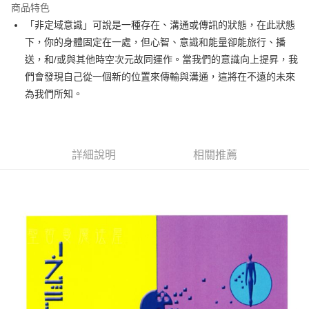
商品特色
Apple Pay
「非定域意識」可說是一種存在、溝通或傳訊的狀態，在此狀態
下，你的身體固定在一處，但心智、意識和能量卻能旅行、播
街口支付
送，和/或與其他時空次元故同運作。當我們的意識向上提昇，我
悠遊付
們會發現自己從一個新的位置來傳輸與溝通，這將在不遠的未來
為我們所知。
ATM付款
運送方式
全家取貨付款
詳細說明
相關推薦
每筆NT$80，滿NT$3,000(含以上)免運費
7-11取貨付款
每筆NT$80，滿NT$3,000(含以上)免運費
賣家宅配幫您送（台灣）
每筆NT$80，滿NT$3,000(含以上)免運費
郵局幫你送（離島）
每筆NT$80，滿NT$3,000(含以上)免運費