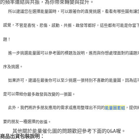
的頻率連結與共振，為你帶來轉變與提升。
    所以建議您在選擇能量圖時，可以跟著你的直覺挑選，看看有哪些圖有讓
感覺，不
管是喜悅、悲傷、感動、共振、啟發等都好，這些都有可能是你當
題！
    進一步挑選能量圖可以參考圖的標題及說明，進而與你想處理面對的議題
序及挑選。
    如果許可，建議在最後你可以至少挑選一張特別不喜歡的能量圖，因為這
是可以帶給
你最多啟發與改變的一張圖。
    此外，我們將許多朋友應用的需求或應用整理出不同的
，提供
能量圖套組
要的朋友一種選擇
的依循。
    其他關於能量催化圖的問題歡迎參考下面的Q&A喔。
商品出貨包裝說明：