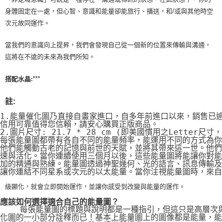
身體固定在一處，但心智、意識和能量卻能旅行、播送，和/或與其他時空
次元故同運作。
當我們的意識向上提昇，我們會發現自己從一個新的位置來傳輸與溝通，
這將在不遠的未來為我們所知。
***
搭配水晶:
註:
1.能量催化圖乃直接自畫家進口，自多年前進口以來，銷售已
信用可靠值得您信賴，請安心購買正版商品。
2.圖片尺寸: 21.7 * 28 cm (即美國慣用之Letter尺寸
每張能量圖都帶有各自不同的能量頻率，能運用不同的方式為你
他們能觸動古老的記憶與前世的天賦，並將其帶來這一世。他們
速與活化。當你連續使用三個月以後，這些能量圖將能讓你對能
加的精通與熟練。能量圖透過神聖幾何、光的語言、訊息傳輸及
讓你連結不同星系或次元的以太能量。當你注視能量圖時，來自
級顯化，就會立即開始運作，並讓你感受到改變與能量的運作。
應該如何選擇適合自己的能量圖？
    每張能量圖的標題與說明都是一種指引，但這只是高層次
化圖的一小部分詮釋而已！基本上能量圖上的圖像都是能量，能