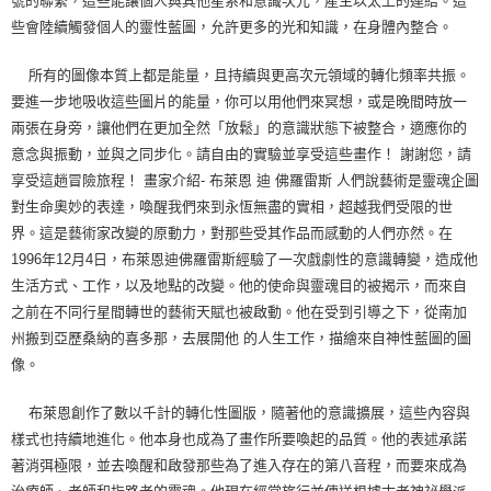
號的聯繫，這些能讓個人與其他星系和意識次元，產生以太上的連結。這
些會陸續觸發個人的靈性藍圖，允許更多的光和知識，在身體內整合。
所有的圖像本質上都是能量，且持續與更高次元領域的轉化頻率共振。
要進一步地吸收這些圖片的能量，你可以用他們來冥想，或是晚間時放一
兩張在身旁，讓他們在更加全然「放鬆」的意識狀態下被整合，適應你的
意念與振動，並與之同步化。請自由的實驗並享受這些畫作！ 謝謝您，請
享受這趟冒險旅程！ 畫家介紹- 布萊恩 迪 佛羅雷斯 人們說藝術是靈魂企圖
對生命奧妙的表達，喚醒我們來到永恆無盡的實相，超越我們受限的世
界。這是藝術家改變的原動力，對那些受其作品而感動的人們亦然。在
1996年12月4日，布萊恩迪佛羅雷斯經驗了一次戲劇性的意識轉變，造成他
生活方式、工作，以及地點的改變。他的使命與靈魂目的被揭示，而來自
之前在不同行星間轉世的藝術天賦也被啟動。他在受到引導之下，從南加
州搬到亞歷桑納的喜多那，去展開他 的人生工作，描繪來自神性藍圖的圖
像。
布萊恩創作了數以千計的轉化性圖版，隨著他的意識擴展，這些內容與
樣式也持續地進化。他本身也成為了畫作所要喚起的品質。他的表述承諾
著消弭極限，並去喚醒和啟發那些為了進入存在的第八音程，而要來成為