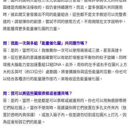
答：圖片的說明只是在三次元表面的部分意涵，還有許多跨次元的符號與
圖樣是肉眼無法接收的，但仍會持續運作。而且，當多張圖片共同運用
時，彼此間又會發展出不同的能量組合，這些都不是文字敘述可以完整表
達的。請發揮你的創意，嘗試不同的使用方式，不用侷限在文字說明中，
將能獲得更多能量催化圖的力量。
問：我能一次與多組「能量催化圖」共同運作嗎？
答：是的，當然可以！我推薦你一次可以使用兩張或三張、甚至高達十
張。這在更高的意識層面確實可以有助於增進並平衡你的粒子旋轉，同時
增進大腦能力並加速重組12組DNA。此外，用你的左手或右手在圖片上方
大約五英吋（約13公分）處劃圓，將會擴展你與這些能量的互動。你也可
以結合各種流行的能量運作技巧，來吸收這些能量催化圖。
問：我可以將這些圖案表框或者護貝嗎？
答：是的，當然，他是都是可以表框或被護貝的。你也可以用無痕膠帶將
它們貼在牆上。當你不使用時，我建議你將它們放置在多孔文件夾內（放
置於透明內頁保護），或放入箱子內。但是請勿切割或在圖片上打孔，因
為這會削弱它們的能量。