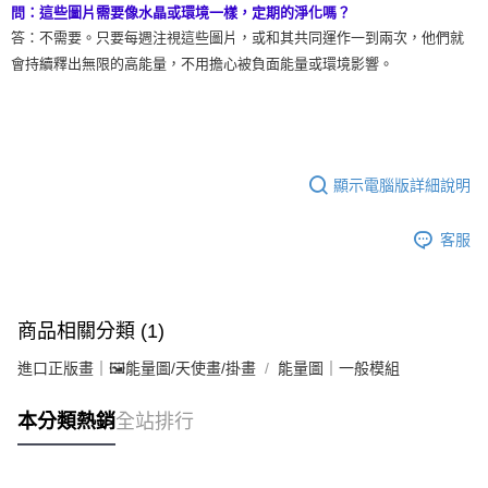
問：這些圖片需要像水晶或環境一樣，定期的淨化嗎？
答：不需要。只要每週注視這些圖片，或和其共同運作一到兩次，他們就
會持續釋出無限的高能量，不用擔心被負面能量或環境影響。
顯示電腦版詳細說明
客服
商品相關分類 (1)
進口正版畫｜🖼️能量圖/天使畫/掛畫
能量圖｜一般模組
本分類熱銷
全站排行