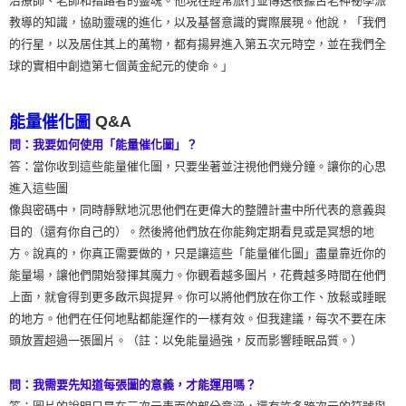
治療師、老師和指路者的靈魂。他現在經常旅行並傳送根據古老神祕學派
教導的知識，協助靈魂的進化，以及基督意識的實際展現。他說，「我們
的行星，以及居住其上的萬物，都有揚昇進入第五次元時空，並在我們全
球的實相中創造第七個黃金紀元的使命。」
Q&A
能量催化圖
問：我要如何使用「能量催化圖」？
答：當你收到這些能量催化圖，只要坐著並注視他們幾分鐘。讓你的心思
進入這些圖
像與密碼中，同時靜默地沉思他們在更偉大的整體計畫中所代表的意義與
目的（還有你自己的）。然後將他們放在你能夠定期看見或是冥想的地
方。說真的，你真正需要做的，只是讓這些「能量催化圖」盡量靠近你的
能量場，讓他們開始發揮其魔力。你觀看越多圖片，花費越多時間在他們
上面，就會得到更多啟示與提昇。你可以將他們放在你工作、放鬆或睡眠
的地方。他們在任何地點都能運作的一樣有效。但我建議，每次不要在床
頭放置超過一張圖片。（註：以免能量過強，反而影響睡眠品質。）
問：我需要先知道每張圖的意義，才能運用嗎？