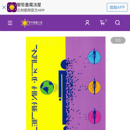
聖哲曼魔法屋
開啟APP
立刻使用官方APP
0
1
/
1