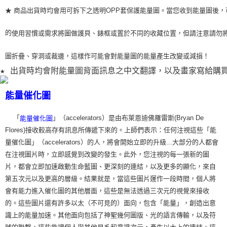
★ 商品出貨時均會用可拆下之透明OPP套保護能量圖。當您收到能量圖後，
的
使用習
慣或需求將圖做護貝、錶框或置於不同的收藏位置，但請注意請勿
圖折疊、穿洞或裁
邊，這樣作可能會對能量圖的能量產生改變或減損！
★ 出貨時均會附能量圖背面訊息之中文翻譯，以及畫家寫給購
能量催化圖
「
」（accelerators）是由布萊恩迪佛羅雷斯(Bryan De
能量催化圖
Flores)接收較高存有訊息所傳遞下來的。上師們表示：任何注視這些「能
量催化圖」（accelerators）的人，將會開始立即的升級...大部分的人都會
在注視圖片時，立即感覺到改變的發生。此外，您注視的每一張新的圖
片，都會立即加速啟動生命藍圖、更深刻的連結，以及更多的顯化，來自
第五次元以及更高的層級。結果就是，當這些圖片運作一段時間，個人將
會有能力進入催化圖的其他層面，這些是無法透過三次元的視覺來接收
的。這些圖片還有許多以太（不可見的）面向，包含「能量」，創造出意
識上的能量加速。其他面向包括了神聖幾何圖版、光的語言傳輸，以及符