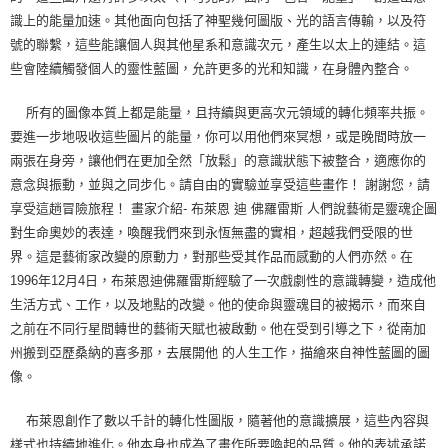
識上的能量加速。其他面向包括了神聖幾何圖版、光的語言傳輸，以及符
號的聯繫，這些能讓個人與其他星系和意識次元，產生以太上的連結。這
些會陸續觸發個人的靈性藍圖，允許更多的光和知識，在身體內整合。
所有的圖像本質上都是能量，且持續與更高次元領域的轉化頻率共振。
要進一步地吸收這些圖片的能量，你可以用他們來冥想，或是晚間時放一
兩張在身旁，讓他們在更加全然「放鬆」的意識狀態下被整合，適應你的
意念與振動，並與之同步化。請自由的實驗並享受這些畫作！ 謝謝您，請
享受這趟冒險旅程！ 畫家介紹- 布萊恩 迪 佛羅雷斯 人們說藝術是靈魂企圖
對生命奧妙的表達，喚醒我們來到永恆無盡的實相，超越我們受限的世
界。這是藝術家改變的原動力，對那些受其作品而感動的人們亦然。在
1996年12月4日，布萊恩迪佛羅雷斯經驗了一次戲劇性的意識轉變，造成他
生活方式、工作，以及地點的改變。他的使命與靈魂目的被揭示，而來自
之前在不同行星間轉世的藝術天賦也被啟動。他在受到引導之下，從南加
州搬到亞歷桑納的喜多那，去展開他 的人生工作，描繪來自神性藍圖的圖
像。
布萊恩創作了數以千計的轉化性圖版，隨著他的意識擴展，這些內容與
樣式也持續地進化。他本身也成為了畫作所要喚起的品質。他的表述承諾