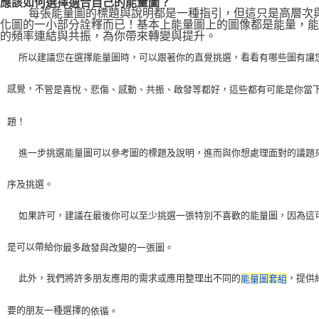
應該如何選擇適合自己的能量圖？
    每張能量圖的標題與說明都是一種指引，但這只是高層次
化圖的一小部分詮釋而已！基本上能量圖上的圖像都是能量，能
的頻率連結與共振，為你帶來轉變與提升。
    所以建議您在選擇能量圖時，可以跟著你的直覺挑選，看看有哪些圖有讓
感覺，不
管是喜悅、悲傷、感動、共振、啟發等都好，這些都有可能是你當
題！
    進一步挑選能量圖可以參考圖的標題及說明，進而與你想處理面對的議題
序及挑選。
    如果許可，建議在最後你可以至少挑選一張特別不喜歡的能量圖，因為這
是可以帶給
你最多啟發與改變的一張圖。
    此外，我們將許多朋友應用的需求或應用整理出不同的
，提供
能量圖套組
要的朋友一種選擇
的依循。