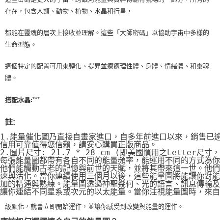
存在，包含人類、動物、植物、水晶和行星，
都能在靈魂的層次上接收並理解。這些「大師密碼」以協助宇宙中多樣的
生命型態。
這個特定的配置可用來轉化、提昇並療癒理性體、身體、情緒體、和靈魂
體。
***
搭配水晶:
註:
1.能量催化圖乃直接自畫家進口，自多年前進口以來，銷售已
信用可靠值得您信賴，請安心購買正版商品。
2.圖片尺寸: 21.7 * 28 cm (即美國慣用之Letter尺寸
每張能量圖都帶有各自不同的能量頻率，能運用不同的方式為你
他們能觸動古老的記憶與前世的天賦，並將其帶來這一世。他們
速與活化。當你連續使用三個月以後，這些能量圖將能讓你對能
加的精通與熟練。能量圖透過神聖幾何、光的語言、訊息傳輸及
讓你連結不同星系或次元的以太能量。當你注視能量圖時，來自
級顯化，就會立即開始運作，並讓你感受到改變與能量的運作。