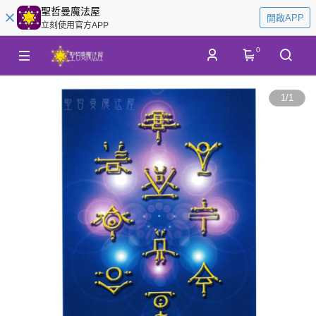
聖哲曼魔法屋
開啟APP
立刻使用官方APP
0
1
/
1