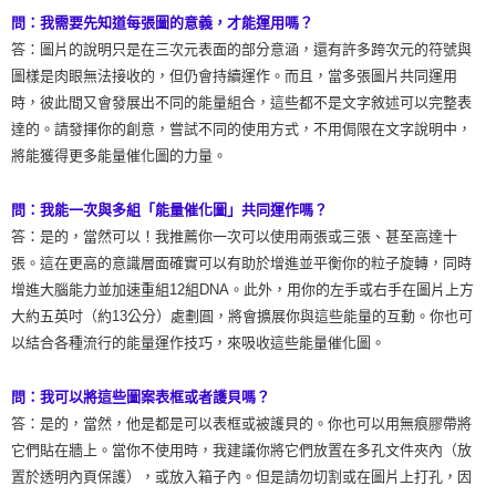
問：我需要先知道每張圖的意義，才能運用嗎？
答：圖片的說明只是在三次元表面的部分意涵，還有許多跨次元的符號與
圖樣是肉眼無法接收的，但仍會持續運作。而且，當多張圖片共同運用
時，彼此間又會發展出不同的能量組合，這些都不是文字敘述可以完整表
達的。請發揮你的創意，嘗試不同的使用方式，不用侷限在文字說明中，
將能獲得更多能量催化圖的力量。
問：我能一次與多組「能量催化圖」共同運作嗎？
答：是的，當然可以！我推薦你一次可以使用兩張或三張、甚至高達十
張。這在更高的意識層面確實可以有助於增進並平衡你的粒子旋轉，同時
增進大腦能力並加速重組12組DNA。此外，用你的左手或右手在圖片上方
大約五英吋（約13公分）處劃圓，將會擴展你與這些能量的互動。你也可
以結合各種流行的能量運作技巧，來吸收這些能量催化圖。
問：我可以將這些圖案表框或者護貝嗎？
答：是的，當然，他是都是可以表框或被護貝的。你也可以用無痕膠帶將
它們貼在牆上。當你不使用時，我建議你將它們放置在多孔文件夾內（放
置於透明內頁保護），或放入箱子內。但是請勿切割或在圖片上打孔，因