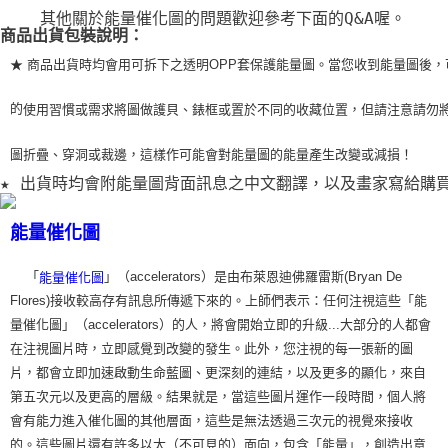
    其他關於能量催化圖的問題歡迎參考下面的Q&A喔。
商品出貨包裝說明：
★ 商品出貨時均會用可拆下之透明OPP套保護能量圖。當您收到能量圖後，
的
使用習
慣或需求將圖做護貝、錶框或置於不同的收藏位置，但請注意請勿
圖折疊、穿洞或裁
邊，這樣作可能會對能量圖的能量產生改變或減損！
★ 出貨時均會附能量圖背面訊息之中文翻譯，以及畫家寫給購
能量催化圖
「
」（accelerators）是由布萊恩迪佛羅雷斯(Bryan De
能量催化圖
Flores)接收較高存有訊息所傳遞下來的。上師們表示：任何注視這些「能
量催化圖」（accelerators）的人，將會開始立即的升級...大部分的人都會
在注視圖片時，立即感覺到改變的發生。此外，您注視的每一張新的圖
片，都會立即加速啟動生命藍圖、更深刻的連結，以及更多的顯化，來自
第五次元以及更高的層級。結果就是，當這些圖片運作一段時間，個人將
會有能力進入催化圖的其他層面，這些是無法透過三次元的視覺來接收
的。這些圖片還有許多以太（不可見的）面向，包含「能量」，創造出意