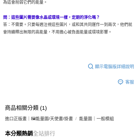
為這會削弱它們的能量。
問：這些圖片需要像水晶或環境一樣，定期的淨化嗎？
答：不需要。只要每週注視這些圖片，或和其共同運作一到兩次，他們就
會持續釋出無限的高能量，不用擔心被負面能量或環境影響。
顯示電腦版詳細說明
客服
商品相關分類 (1)
進口正版畫｜🖼️能量圖/天使畫/掛畫
能量圖｜一般模組
本分類熱銷
全站排行