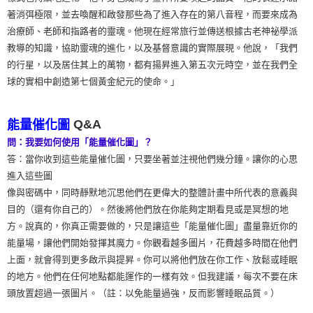
著消弭極限，並去喚醒和啟發那些為了進入存在的第八音程，而要來成為
治療師、老師和指路者的靈魂。他現在經常旅行並傳送根據古老神祕學派
教導的知識，協助靈魂的進化，以及基督意識的實際展現。他說，「我們
的行星，以及居住其上的萬物，都有揚昇進入第五次元時空，並在我們全
球的實相中創造第七個黃金紀元的使命。」
Q&A
能量催化圖
問：我要如何使用「能量催化圖」？
答：當你收到這些能量催化圖，只要坐著並注視他們幾分鐘。讓你的心思
進入這些圖
像與密碼中，同時靜默地沉思他們在更偉大的整體計畫中所代表的意義與
目的（還有你自己的）。然後將他們放在你能夠定期看見或是冥想的地
方。說真的，你真正需要做的，只是讓這些「能量催化圖」盡量靠近你的
能量場，讓他們開始發揮其魔力。你觀看越多圖片，花費越多時間在他們
上面，就會得到更多啟示與提昇。你可以將他們放在你工作、放鬆或睡眠
的地方。他們在任何地點都能運作的一樣有效。但我建議，每次不要在床
頭放置超過一張圖片。（註：以免能量過強，反而影響睡眠品質。）