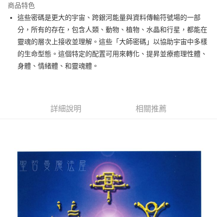
商品特色
Apple Pay
這些密碼是更大的宇宙、跨銀河能量與資料傳輸符號場的一部
分，所有的存在，包含人類、動物、植物、水晶和行星，都能在
街口支付
靈魂的層次上接收並理解。這些「大師密碼」以協助宇宙中多樣
悠遊付
的生命型態。這個特定的配置可用來轉化、提昇並療癒理性體、
身體、情緒體、和靈魂體。
ATM付款
運送方式
全家取貨付款
詳細說明
相關推薦
每筆NT$80，滿NT$3,000(含以上)免運費
7-11取貨付款
每筆NT$80，滿NT$3,000(含以上)免運費
賣家宅配幫您送（台灣）
每筆NT$80，滿NT$3,000(含以上)免運費
郵局幫你送（離島）
每筆NT$80，滿NT$3,000(含以上)免運費