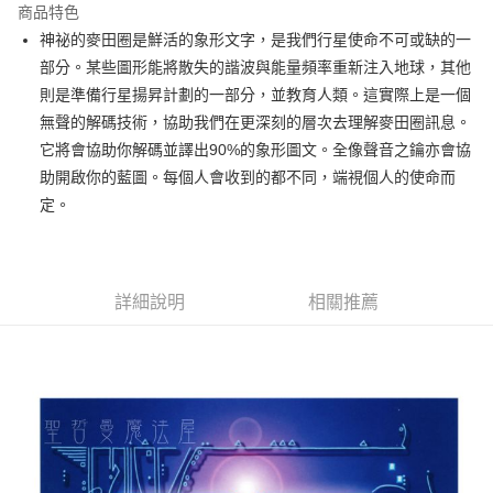
商品特色
Apple Pay
神祕的麥田圈是鮮活的象形文字，是我們行星使命不可或缺的一
部分。某些圖形能將散失的諧波與能量頻率重新注入地球，其他
街口支付
則是準備行星揚昇計劃的一部分，並教育人類。這實際上是一個
悠遊付
無聲的解碼技術，協助我們在更深刻的層次去理解麥田圈訊息。
它將會協助你解碼並譯出90%的象形圖文。全像聲音之鑰亦會協
ATM付款
助開啟你的藍圖。每個人會收到的都不同，端視個人的使命而
定。
運送方式
全家取貨付款
每筆NT$80，滿NT$3,000(含以上)免運費
詳細說明
相關推薦
7-11取貨付款
每筆NT$80，滿NT$3,000(含以上)免運費
賣家宅配幫您送（台灣）
每筆NT$80，滿NT$3,000(含以上)免運費
郵局幫你送（離島）
每筆NT$80，滿NT$3,000(含以上)免運費