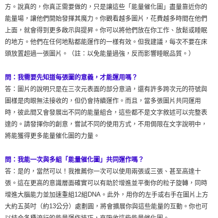
方。說真的，你真正需要做的，只是讓這些「能量催化圖」盡量靠近你的
能量場，讓他們開始發揮其魔力。你觀看越多圖片，花費越多時間在他們
上面，就會得到更多啟示與提昇。你可以將他們放在你工作、放鬆或睡眠
的地方。他們在任何地點都能運作的一樣有效。但我建議，每次不要在床
頭放置超過一張圖片。（註：以免能量過強，反而影響睡眠品質。）
問：我需要先知道每張圖的意義，才能運用嗎？
答：圖片的說明只是在三次元表面的部分意涵，還有許多跨次元的符號與
圖樣是肉眼無法接收的，但仍會持續運作。而且，當多張圖片共同運用
時，彼此間又會發展出不同的能量組合，這些都不是文字敘述可以完整表
達的。請發揮你的創意，嘗試不同的使用方式，不用侷限在文字說明中，
將能獲得更多能量催化圖的力量。
問：我能一次與多組「能量催化圖」共同運作嗎？
答：是的，當然可以！我推薦你一次可以使用兩張或三張、甚至高達十
張。這在更高的意識層面確實可以有助於增進並平衡你的粒子旋轉，同時
增進大腦能力並加速重組12組DNA。此外，用你的左手或右手在圖片上方
大約五英吋（約13公分）處劃圓，將會擴展你與這些能量的互動。你也可
以結合各種流行的能量運作技巧，來吸收這些能量催化圖。