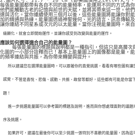
2.圖片尺寸: 21.7 * 28 cm (即美國慣用之Letter尺寸
每張能量圖都帶有各自不同的能量頻率，能運用不同的方式為你
他們能觸動古老的記憶與前世的天賦，並將其帶來這一世。他們
速與活化。當你連續使用三個月以後，這些能量圖將能讓你對能
加的精通與熟練。能量圖透過神聖幾何、光的語言、訊息傳輸及
讓你連結不同星系或次元的以太能量。當你注視能量圖時，來自
級顯化，就會立即開始運作，並讓你感受到改變與能量的運作。
應該如何選擇適合自己的能量圖？
    每張能量圖的標題與說明都是一種指引，但這只是高層次
化圖的一小部分詮釋而已！基本上能量圖上的圖像都是能量，能
的頻率連結與共振，為你帶來轉變與提升。
    所以建議您在選擇能量圖時，可以跟著你的直覺挑選，看看有哪些圖有讓
感覺，不
管是喜悅、悲傷、感動、共振、啟發等都好，這些都有可能是你當
題！
    進一步挑選能量圖可以參考圖的標題及說明，進而與你想處理面對的議題
序及挑選。
    如果許可，建議在最後你可以至少挑選一張特別不喜歡的能量圖，因為這