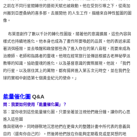
之前在不同行星間轉世的藝術天賦也被啟動。他在受到引導之下，從南加
州搬到亞歷桑納的喜多那，去展開他 的人生工作，描繪來自神性藍圖的圖
像。
布萊恩創作了數以千計的轉化性圖版，隨著他的意識擴展，這些內容與
樣式也持續地進化。他本身也成為了畫作所要喚起的品質。他的表述承諾
著消弭極限，並去喚醒和啟發那些為了進入存在的第八音程，而要來成為
治療師、老師和指路者的靈魂。他現在經常旅行並傳送根據古老神祕學派
教導的知識，協助靈魂的進化，以及基督意識的實際展現。他說，「我們
的行星，以及居住其上的萬物，都有揚昇進入第五次元時空，並在我們全
球的實相中創造第七個黃金紀元的使命。」
Q&A
能量催化圖
問：我要如何使用「能量催化圖」？
答：當你收到這些能量催化圖，只要坐著並注視他們幾分鐘。讓你的心思
進入這些圖
像與密碼中，同時靜默地沉思他們在更偉大的整體計畫中所代表的意義與
目的（還有你自己的）。然後將他們放在你能夠定期看見或是冥想的地