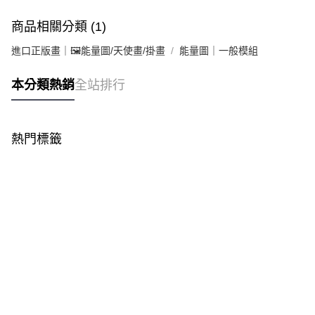
商品相關分類 (1)
進口正版畫｜🖼️能量圖/天使畫/掛畫
能量圖｜一般模組
本分類熱銷
全站排行
熱門標籤