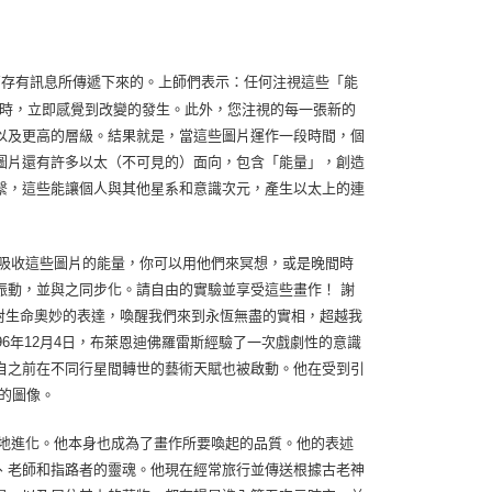
res)接收較高存有訊息所傳遞下來的。上師們表示：任何注視這些「能
注視圖片時，立即感覺到改變的發生。此外，您注視的每一張新的
以及更高的層級。結果就是，當這些圖片運作一段時間，個
圖片還有許多以太（不可見的）面向，包含「能量」，創造
繫，這些能讓個人與其他星系和意識次元，產生以太上的連
吸收這些圖片的能量，你可以用他們來冥想，或是晚間時
振動，並與之同步化。請自由的實驗並享受這些畫作！ 謝
企圖對生命奧妙的表達，喚醒我們來到永恆無盡的實相，超越我
6年12月4日，布萊恩迪佛羅雷斯經驗了一次戲劇性的意識
自之前在不同行星間轉世的藝術天賦也被啟動。他在受到引
的圖像。
地進化。他本身也成為了畫作所要喚起的品質。他的表述
、老師和指路者的靈魂。他現在經常旅行並傳送根據古老神