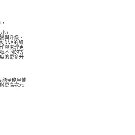
張，
大小)
變與升級，
DNA的加
作與處理更
號不同的等
度的更多升
度能量能量催
與更高次元