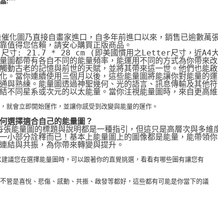
***
晶:
量催化圖乃直接自畫家進口，自多年前進口以來，銷售已逾數萬
靠值得您信賴，請安心購買正版商品。
片尺寸: 21.7 * 28 cm (即美國慣用之Letter尺寸，近A4
量圖都帶有各自不同的能量頻率，能運用不同的方式為你帶來改
觸動古老的記憶與前世的天賦，並將其帶來這一世。他們也能啟動
化。當你連續使用三個月以後，這些能量圖將能讓你對能量的運
通與熟練。能量圖透過神聖幾何、光的語言、訊息傳輸及其他符
結不同星系或次元的以太能量。當你注視能量圖時，來自更高維
化，就會立即開始運作，並讓你感受到改變與能量的運作。
何選擇適合自己的能量圖？
 每張能量圖的標題與說明都是一種指引，但這只是高層次與多維
一小部分詮釋而已！基本上能量圖上的圖像都是能量，能帶領你
連結與共振，為你帶來轉變與提升。
 所以建議您在選擇能量圖時，可以跟著你的直覺挑選，看看有哪些圖有讓您有
，不
管是喜悅、悲傷、感動、共振、啟發等都好，這些都有可能是你當下的議