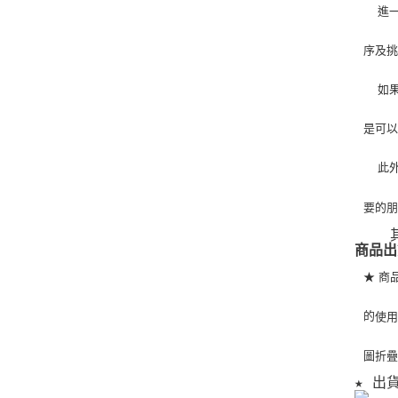
   
序及
   
是可
   
要的
   
商品出
★ 商
的
使
圖折
★ 出