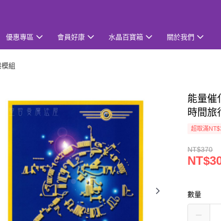
優惠專區
會員好康
水晶百寶箱
關於我們
般模組
能量催
時間旅
超取滿NT$
NT$370
NT$3
數量