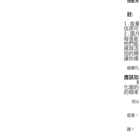
搭配水
註:
1.能
信用可
2.圖
每張能
他們能
速與活
加的精
讓你連
級顯
應該如
   
化圖的
的頻率
   
感覺
題！