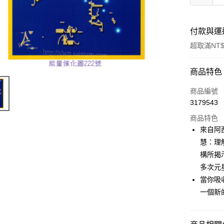
付款與運
超取滿NT$
付款方式
商品特色
信用卡一
商品編號
3179543
超商取貨
商品特色
LINE Pay
來自阿
慧：理
Apple Pay
構所揭
街口支付
多次元
當你吸
悠遊付
一個新
ATM付款