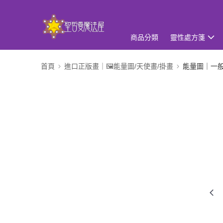
商品分類
靈性處方箋
首頁
進口正版畫｜🖼️能量圖/天使畫/掛畫
能量圖｜一