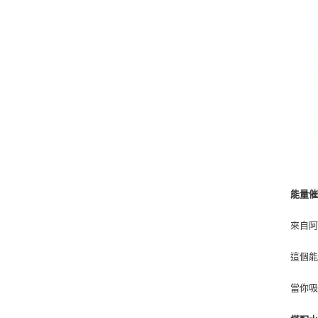
能量催
來自
這個能
當你