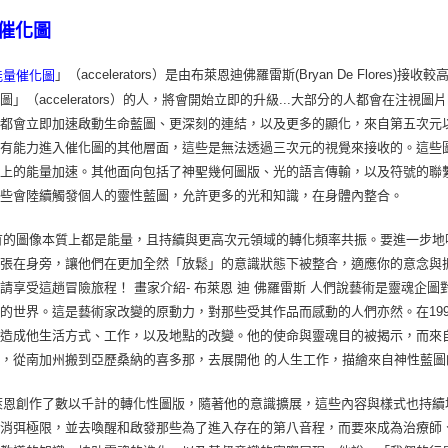
催化圖
」（accelerators）是由布萊恩迪佛羅雷斯(Bryan De Flo
能量催化圖
圖」（accelerators）的人，將會開始立即的升級...大部分的人都會在
，都會立即加速啟動生命藍圖、更深刻的連結，以及更多的顯化，來自第五次元
會有能力進入催化圖的其他層面，這些是無法透過三次元的視覺來接收的。這些
識上的能量加速。其他面向包括了神聖幾何圖版、光的語言傳輸，以及符號的聯
這些會陸續觸發個人的靈性藍圖，允許更多的光和知識，在身體內整合。
的圖像本質上都是能量，且持續與更高次元領域的轉化頻率共振。要進一步地
張在身旁，讓他們在更加全然「放鬆」的意識狀態下被整合，適應你的意念與
請享受這趟冒險旅程！ 畫家介紹- 布萊恩 迪 佛羅雷斯 人們說藝術是靈魂
的世界。這是藝術家改變的原動力，對那些受其作品而感動的人們亦然。在199
，造成他生活方式、工作，以及地點的改變。他的使命與靈魂目的被揭示，而來
，從南加州搬到亞歷桑納的喜多那，去展開他 的人生工作，描繪來自神性藍圖
恩創作了數以千計的轉化性圖版，隨著他的意識擴展，這些內容與樣式也持續
著消弭極限，並去喚醒和啟發那些為了進入存在的第八音程，而要來成為治療師