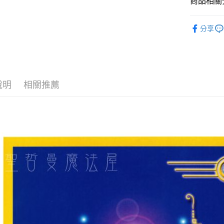
商品相關分
運送方式
進口正版畫
全家取貨
分享
每筆NT$8
7-11取貨
每筆NT$8
說明
相關推薦
賣家宅配
每筆NT$8
郵局幫你
每筆NT$8
付款後門
免運費