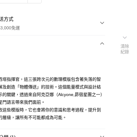
送方式
3,000免運
清除
紀錄
次付款
付款
西塔指揮官，這三張跨次元的數理模版包含著失落的智
解及創造「物體傳送」的技術。這個能量模式與設計結
示的關鍵，透過來自阿克亞娜（Alcyone,昴宿星團之一）
星門語言帶來我們面前。
收這些模版時，它也會將你的意識和思考過程，提升到
的層級，讓所有不可能都成為可能。