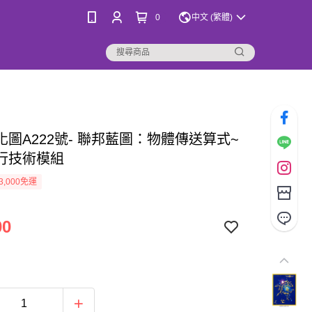
0
中文 (繁體)
化圖A222號- 聯邦藍圖：物體傳送算式~
行技術模組
3,000免運
00