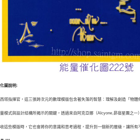
化圖說明:
阿西塔指揮官，這三張跨次元的數理模版包含著失落的智慧：理解及創造「物體
量模式與設計結構所揭示的關鍵，透過來自阿克亞娜（Alcyone,昴宿星團之
吸收這些模版時，它也會將你的意識和思考過程，提升到一個新的層級，讓所有