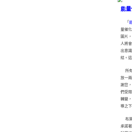
能量
「
量催化
圖片
人將
出意
結。
所有
放一兩
謝您，
們受限
轉變
導之下
布萊
承諾