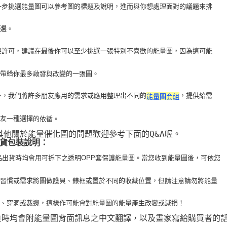
 進一步挑選能量圖可以參考圖的標題及說明，進而與你想處理面對的議題來排
挑選。
 如果許可，建議在最後你可以至少挑選一張特別不喜歡的能量圖，因為這可能
以帶給
你最多啟發與改變的一張圖。
 此外，我們將許多朋友應用的需求或應用整理出不同的
，提供給需
能量圖套組
朋友一種選擇
的依循。
 其他關於能量催化圖的問題歡迎參考下面的Q&A喔。
貨包裝說明：
品出貨時均會用可拆下之透明OPP套保護能量圖。當您收到能量圖後，可依您
用習
慣或需求將圖做護貝、錶框或置於不同的收藏位置，但請注意請勿將能量
疊、穿洞或裁
邊，這樣作可能會對能量圖的能量產生改變或減損！
貨時均會附能量圖背面訊息之中文翻譯，以及畫家寫給購買者的