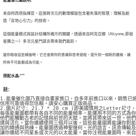
來自阿西塔指揮官，這張跨次元的數理模版包含著失落的智慧：理解及創
造「反地心引力」的技術。
這個能量模式與設計結構所揭示的關鍵，透過來自阿克亞娜（Alcyone,昴宿
星團之一）多次元星門語言帶來我們面前。
當你吸收這些模版時，它也會將你的意識和思考過程，提升到一個新的層級，讓
所有不可能都成為可能。
***
搭配水晶:
註:
1.能量催化圖乃直接自畫家進口，自多年前進口以來，銷售已
信用可靠值得您信賴，請安心購買正版商品。
2.圖片尺寸: 21.7 * 28 cm (即美國慣用之Letter尺寸
每張能量圖都帶有各自不同的能量頻率，能運用不同的方式為你
他們能觸動古老的記憶與前世的天賦，並將其帶來這一世。他們
速與活化。當你連續使用三個月以後，這些能量圖將能讓你對能
加的精通與熟練。能量圖透過神聖幾何、光的語言、訊息傳輸及
讓你連結不同星系或次元的以太能量。當你注視能量圖時，來自