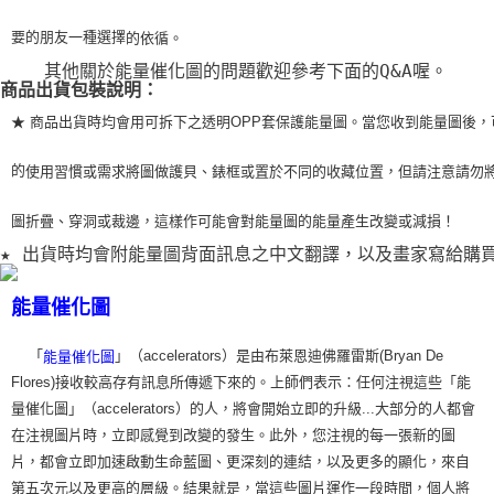
要的朋友一種選擇
的依循。
    其他關於能量催化圖的問題歡迎參考下面的Q&A喔。
商品出貨包裝說明：
★ 商品出貨時均會用可拆下之透明OPP套保護能量圖。當您收到能量圖後，
的
使用習
慣或需求將圖做護貝、錶框或置於不同的收藏位置，但請注意請勿
圖折疊、穿洞或裁
邊，這樣作可能會對能量圖的能量產生改變或減損！
★ 出貨時均會附能量圖背面訊息之中文翻譯，以及畫家寫給購
能量催化圖
「
」（accelerators）是由布萊恩迪佛羅雷斯(Bryan De
能量催化圖
Flores)接收較高存有訊息所傳遞下來的。上師們表示：任何注視這些「能
量催化圖」（accelerators）的人，將會開始立即的升級...大部分的人都會
在注視圖片時，立即感覺到改變的發生。此外，您注視的每一張新的圖
片，都會立即加速啟動生命藍圖、更深刻的連結，以及更多的顯化，來自
第五次元以及更高的層級。結果就是，當這些圖片運作一段時間，個人將