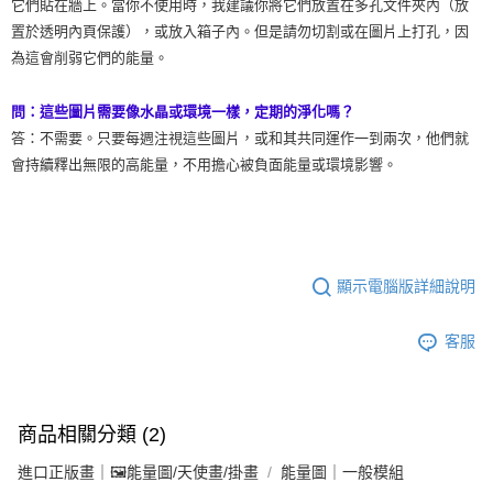
它們貼在牆上。當你不使用時，我建議你將它們放置在多孔文件夾內（放
置於透明內頁保護），或放入箱子內。但是請勿切割或在圖片上打孔，因
為這會削弱它們的能量。
問：這些圖片需要像水晶或環境一樣，定期的淨化嗎？
答：不需要。只要每週注視這些圖片，或和其共同運作一到兩次，他們就
會持續釋出無限的高能量，不用擔心被負面能量或環境影響。
顯示電腦版詳細說明
客服
商品相關分類 (2)
進口正版畫｜🖼️能量圖/天使畫/掛畫
能量圖｜一般模組