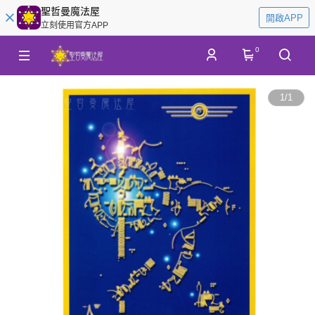
聖哲曼魔法屋
開啟APP
立刻使用官方APP
0
1
/
1