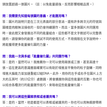
頭放置超過一張圖片。（註：以免能量過強，反而影響睡眠品質。）
問：我需要先知道每張圖的意義，才能運用嗎？
答：圖片的說明只是在三次元表面的部分意涵，還有許多跨次元的符號與
圖樣是肉眼無法接收的，但仍會持續運作。而且，當多張圖片共同運用
時，彼此間又會發展出不同的能量組合，這些都不是文字敘述可以完整表
達的。請發揮你的創意，嘗試不同的使用方式，不用侷限在文字說明中，
將能獲得更多能量催化圖的力量。
問：我能一次與多組「能量催化圖」共同運作嗎？
答：是的，當然可以！我推薦你一次可以使用兩張或三張、甚至高達十
張。這在更高的意識層面確實可以有助於增進並平衡你的粒子旋轉，同時
增進大腦能力並加速重組12組DNA。此外，用你的左手或右手在圖片上方
大約五英吋（約13公分）處劃圓，將會擴展你與這些能量的互動。你也可
以結合各種流行的能量運作技巧，來吸收這些能量催化圖。
問：我可以將這些圖案表框或者護貝嗎？
答：是的，當然，他是都是可以表框或被護貝的。你也可以用無痕膠帶將