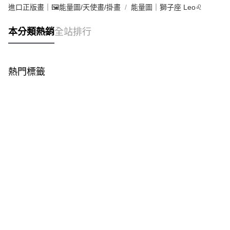
進口正版畫｜🖼️能量圖/天使畫/掛畫
能量圖｜獅子座 Leo♌
本分類熱銷
全站排行
熱門標籤