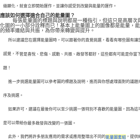
級顯化，就會立即開始運作，並讓你感受到改變與能量的運作。
應該如何選擇適合自己的能量圖？
    每張能量圖的標題與說明都是一種指引，但這只是高層次
化圖的一小部分詮釋而已！基本上能量圖上的圖像都是能量，能
的頻率連結與共振，為你帶來轉變與提升。
    所以建議您在選擇能量圖時，可以跟著你的直覺挑選，看看有哪些圖有讓
感覺，不
管是喜悅、悲傷、感動、共振、啟發等都好，這些都有可能是你當
題！
    進一步挑選能量圖可以參考圖的標題及說明，進而與你想處理面對的議題
序及挑選。
    如果許可，建議在最後你可以至少挑選一張特別不喜歡的能量圖，因為這
是可以帶給
你最多啟發與改變的一張圖。
    此外，我們將許多朋友應用的需求或應用整理出不同的
，提供
能量圖套組