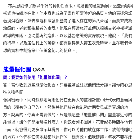
布萊恩創作了數以千計的轉化性圖版，隨著他的意識擴展，這些內容與
樣式也持續地進化。他本身也成為了畫作所要喚起的品質。他的表述承諾
著消弭極限，並去喚醒和啟發那些為了進入存在的第八音程，而要來成為
治療師、老師和指路者的靈魂。他現在經常旅行並傳送根據古老神祕學派
教導的知識，協助靈魂的進化，以及基督意識的實際展現。他說，「我們
的行星，以及居住其上的萬物，都有揚昇進入第五次元時空，並在我們全
球的實相中創造第七個黃金紀元的使命。」
Q&A
能量催化圖
問：我要如何使用「能量催化圖」？
答：當你收到這些能量催化圖，只要坐著並注視他們幾分鐘。讓你的心思
進入這些圖
像與密碼中，同時靜默地沉思他們在更偉大的整體計畫中所代表的意義與
目的（還有你自己的）。然後將他們放在你能夠定期看見或是冥想的地
方。說真的，你真正需要做的，只是讓這些「能量催化圖」盡量靠近你的
能量場，讓他們開始發揮其魔力。你觀看越多圖片，花費越多時間在他們
上面，就會得到更多啟示與提昇。你可以將他們放在你工作、放鬆或睡眠
的地方。他們在任何地點都能運作的一樣有效。但我建議，每次不要在床