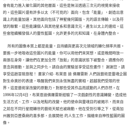
會有能力進入催化圖的其他層面，這些是無法透過三次元的視覺來接收
的。這些圖片還有許多以太（不可見的）面向，包含「能量」，創造出意
識上的能量加速。其他面向包括了神聖幾何圖版、光的語言傳輸，以及符
號的聯繫，這些能讓個人與其他星系和意識次元，產生以太上的連結。這
些會陸續觸發個人的靈性藍圖，允許更多的光和知識，在身體內整合。
所有的圖像本質上都是能量，且持續與更高次元領域的轉化頻率共振。
要進一步地吸收這些圖片的能量，你可以用他們來冥想，或是晚間時放一
兩張在身旁，讓他們在更加全然「放鬆」的意識狀態下被整合，適應你的
意念與振動，並與之同步化。請自由的實驗並享受這些畫作！ 謝謝您，請
享受這趟冒險旅程！ 畫家介紹- 布萊恩 迪 佛羅雷斯 人們說藝術是靈魂企圖
對生命奧妙的表達，喚醒我們來到永恆無盡的實相，超越我們受限的世
界。這是藝術家改變的原動力，對那些受其作品而感動的人們亦然。在
1996年12月4日，布萊恩迪佛羅雷斯經驗了一次戲劇性的意識轉變，造成他
生活方式、工作，以及地點的改變。他的使命與靈魂目的被揭示，而來自
之前在不同行星間轉世的藝術天賦也被啟動。他在受到引導之下，從南加
州搬到亞歷桑納的喜多那，去展開他 的人生工作，描繪來自神性藍圖的圖
像。