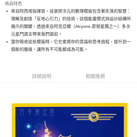
商品特色
Apple Pay
來自阿西塔指揮官，這張跨次元的數理模版包含著失落的智慧：
理解及創造「反地心引力」的技術。這個能量模式與設計結構所
街口支付
揭示的關鍵，透過來自阿克亞娜（Alcyone,昴宿星團之一）多次
悠遊付
元星門語言帶來我們面前。
當你吸收這些模版時，它也會將你的意識和思考過程，提升到一
ATM付款
個新的層級，讓所有不可能都成為可能。
運送方式
全家取貨付款
詳細說明
相關推薦
每筆NT$80，滿NT$3,000(含以上)免運費
7-11取貨付款
每筆NT$80，滿NT$3,000(含以上)免運費
賣家宅配幫您送（台灣）
每筆NT$80，滿NT$3,000(含以上)免運費
郵局幫你送（離島）
每筆NT$80，滿NT$3,000(含以上)免運費