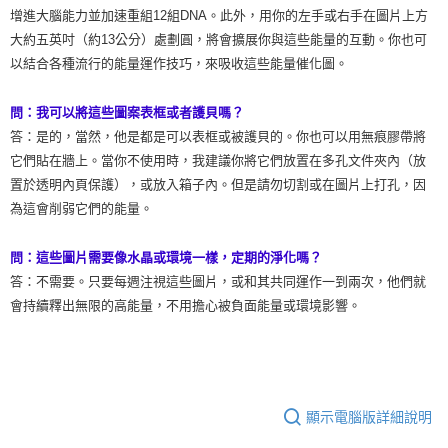
增進大腦能力並加速重組12組DNA。此外，用你的左手或右手在圖片上方
大約五英吋（約13公分）處劃圓，將會擴展你與這些能量的互動。你也可
以結合各種流行的能量運作技巧，來吸收這些能量催化圖。
問：我可以將這些圖案表框或者護貝嗎？
答：是的，當然，他是都是可以表框或被護貝的。你也可以用無痕膠帶將
它們貼在牆上。當你不使用時，我建議你將它們放置在多孔文件夾內（放
置於透明內頁保護），或放入箱子內。但是請勿切割或在圖片上打孔，因
為這會削弱它們的能量。
問：這些圖片需要像水晶或環境一樣，定期的淨化嗎？
答：不需要。只要每週注視這些圖片，或和其共同運作一到兩次，他們就
會持續釋出無限的高能量，不用擔心被負面能量或環境影響。
顯示電腦版詳細說明