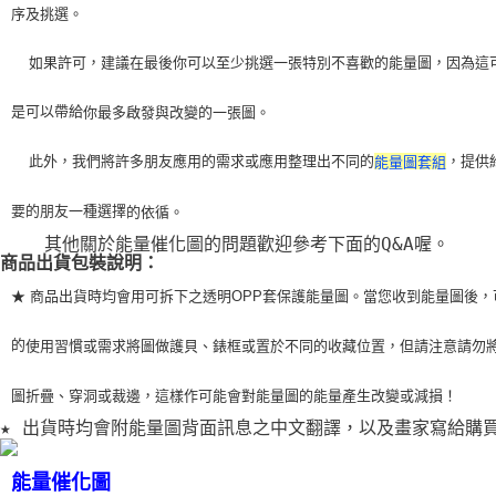
序及挑選。
    如果許可，建議在最後你可以至少挑選一張特別不喜歡的能量圖，因為這
是可以帶給
你最多啟發與改變的一張圖。
    此外，我們將許多朋友應用的需求或應用整理出不同的
，提供
能量圖套組
要的朋友一種選擇
的依循。
    其他關於能量催化圖的問題歡迎參考下面的Q&A喔。
商品出貨包裝說明：
★ 商品出貨時均會用可拆下之透明OPP套保護能量圖。當您收到能量圖後，
的
使用習
慣或需求將圖做護貝、錶框或置於不同的收藏位置，但請注意請勿
圖折疊、穿洞或裁
邊，這樣作可能會對能量圖的能量產生改變或減損！
★ 出貨時均會附能量圖背面訊息之中文翻譯，以及畫家寫給購
能量催化圖