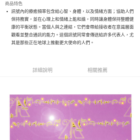
商品特色
Apple Pay
訊號內的療癒頻率包含給心智、身體，以及情緒方面；協助人們
保持務實，並在心理上和情緒上能和諧，同時讓身體保持整體健
街口支付
康的平衡狀態。當個人與之連結，它們會帶給接收者在意識層面
悠遊付
觀看並整合通訊的能力。這個訊號同常會傳送給許多代表人，尤
其是那些正在地球上推動更大使命的人們。
ATM付款
運送方式
全家取貨付款
詳細說明
相關推薦
每筆NT$80，滿NT$3,000(含以上)免運費
7-11取貨付款
每筆NT$80，滿NT$3,000(含以上)免運費
賣家宅配幫您送（台灣）
每筆NT$80，滿NT$3,000(含以上)免運費
郵局幫你送（離島）
每筆NT$80，滿NT$3,000(含以上)免運費