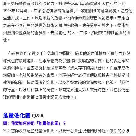
界。這是藝術家改變的原動力，對那些受其作品而感動的人們亦然。在
1996年12月4日，布萊恩迪佛羅雷斯經驗了一次戲劇性的意識轉變，造成他
生活方式、工作，以及地點的改變。他的使命與靈魂目的被揭示，而來自
之前在不同行星間轉世的藝術天賦也被啟動。他在受到引導之下，從南加
州搬到亞歷桑納的喜多那，去展開他 的人生工作，描繪來自神性藍圖的圖
像。
布萊恩創作了數以千計的轉化性圖版，隨著他的意識擴展，這些內容與
樣式也持續地進化。他本身也成為了畫作所要喚起的品質。他的表述承諾
著消弭極限，並去喚醒和啟發那些為了進入存在的第八音程，而要來成為
治療師、老師和指路者的靈魂。他現在經常旅行並傳送根據古老神祕學派
教導的知識，協助靈魂的進化，以及基督意識的實際展現。他說，「我們
的行星，以及居住其上的萬物，都有揚昇進入第五次元時空，並在我們全
球的實相中創造第七個黃金紀元的使命。」
Q&A
能量催化圖
問：我要如何使用「能量催化圖」？
答：當你收到這些能量催化圖，只要坐著並注視他們幾分鐘。讓你的心思