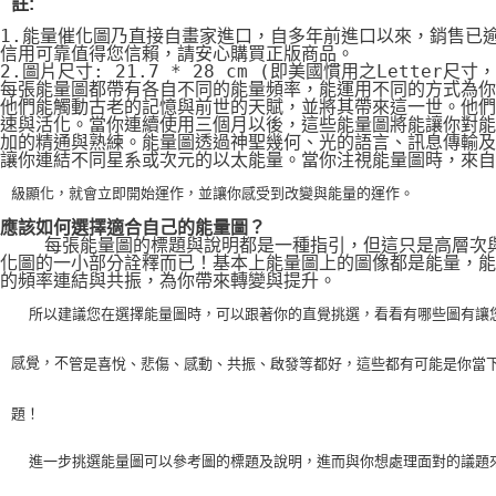
註:
1.能量催化圖乃直接自畫家進口，自多年前進口以來，銷售已
信用可靠值得您信賴，請安心購買正版商品。
2.圖片尺寸: 21.7 * 28 cm (即美國慣用之Letter尺寸
每張能量圖都帶有各自不同的能量頻率，能運用不同的方式為你
他們能觸動古老的記憶與前世的天賦，並將其帶來這一世。他們
速與活化。當你連續使用三個月以後，這些能量圖將能讓你對能
加的精通與熟練。能量圖透過神聖幾何、光的語言、訊息傳輸及
讓你連結不同星系或次元的以太能量。當你注視能量圖時，來自
級顯化，就會立即開始運作，並讓你感受到改變與能量的運作。
應該如何選擇適合自己的能量圖？
    每張能量圖的標題與說明都是一種指引，但這只是高層次
化圖的一小部分詮釋而已！基本上能量圖上的圖像都是能量，能
的頻率連結與共振，為你帶來轉變與提升。
    所以建議您在選擇能量圖時，可以跟著你的直覺挑選，看看有哪些圖有讓
感覺，不
管是喜悅、悲傷、感動、共振、啟發等都好，這些都有可能是你當
題！
    進一步挑選能量圖可以參考圖的標題及說明，進而與你想處理面對的議題