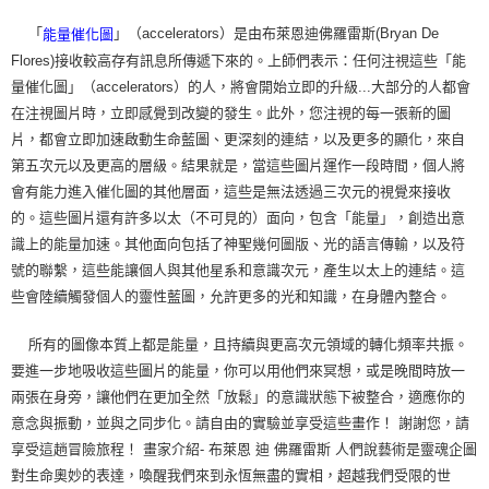
「
」（accelerators）是由布萊恩迪佛羅雷斯(Bryan De
能量催化圖
Flores)接收較高存有訊息所傳遞下來的。上師們表示：任何注視這些「能
量催化圖」（accelerators）的人，將會開始立即的升級...大部分的人都會
在注視圖片時，立即感覺到改變的發生。此外，您注視的每一張新的圖
片，都會立即加速啟動生命藍圖、更深刻的連結，以及更多的顯化，來自
第五次元以及更高的層級。結果就是，當這些圖片運作一段時間，個人將
會有能力進入催化圖的其他層面，這些是無法透過三次元的視覺來接收
的。這些圖片還有許多以太（不可見的）面向，包含「能量」，創造出意
識上的能量加速。其他面向包括了神聖幾何圖版、光的語言傳輸，以及符
號的聯繫，這些能讓個人與其他星系和意識次元，產生以太上的連結。這
些會陸續觸發個人的靈性藍圖，允許更多的光和知識，在身體內整合。
所有的圖像本質上都是能量，且持續與更高次元領域的轉化頻率共振。
要進一步地吸收這些圖片的能量，你可以用他們來冥想，或是晚間時放一
兩張在身旁，讓他們在更加全然「放鬆」的意識狀態下被整合，適應你的
意念與振動，並與之同步化。請自由的實驗並享受這些畫作！ 謝謝您，請
享受這趟冒險旅程！ 畫家介紹- 布萊恩 迪 佛羅雷斯 人們說藝術是靈魂企圖
對生命奧妙的表達，喚醒我們來到永恆無盡的實相，超越我們受限的世