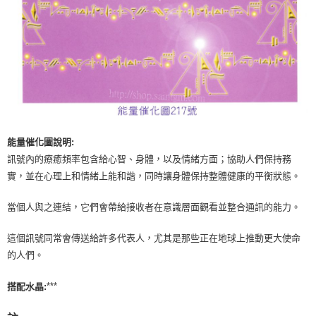
付款後門市自取
免運費
能量催化圖說明:
訊號內的療癒頻率包含給心智、身體，以及情緒方面；協助人們保持務
實，並在心理上和情緒上能和諧，同時讓身體保持整體健康的平衡狀態。
當個人與之連結，它們會帶給接收者在意識層面觀看並整合通訊的能力。
這個訊號同常會傳送給許多代表人，尤其是那些正在地球上推動更大使命
的人們。
***
搭配水晶: