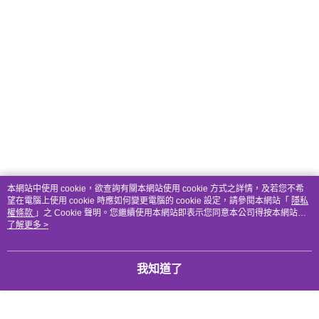
本網站中使用 cookie，欲查詢有關本網站使用 cookie 方式之詳情，及若您不希
望在電腦上使用 cookie 時應如何變更電腦的 cookie 設定，請參閱本網站「
隱私
權條款
」之 Cookie 聲明。您繼續使用本網站即表示您同意本公司得按本網站使
用條款之 Cookie 聲明使用 cookie。
了解更多 >
我知道了