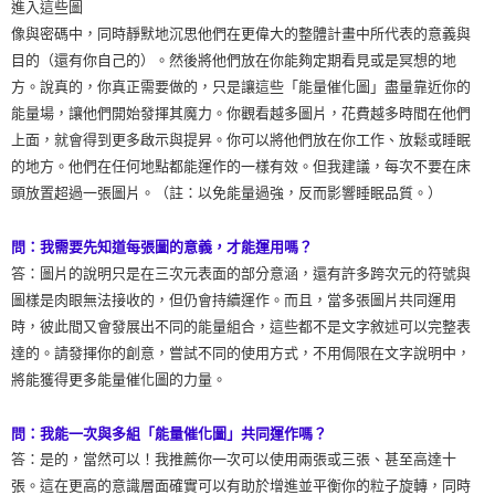
進入這些圖
像與密碼中，同時靜默地沉思他們在更偉大的整體計畫中所代表的意義與
目的（還有你自己的）。然後將他們放在你能夠定期看見或是冥想的地
方。說真的，你真正需要做的，只是讓這些「能量催化圖」盡量靠近你的
能量場，讓他們開始發揮其魔力。你觀看越多圖片，花費越多時間在他們
上面，就會得到更多啟示與提昇。你可以將他們放在你工作、放鬆或睡眠
的地方。他們在任何地點都能運作的一樣有效。但我建議，每次不要在床
頭放置超過一張圖片。（註：以免能量過強，反而影響睡眠品質。）
問：我需要先知道每張圖的意義，才能運用嗎？
答：圖片的說明只是在三次元表面的部分意涵，還有許多跨次元的符號與
圖樣是肉眼無法接收的，但仍會持續運作。而且，當多張圖片共同運用
時，彼此間又會發展出不同的能量組合，這些都不是文字敘述可以完整表
達的。請發揮你的創意，嘗試不同的使用方式，不用侷限在文字說明中，
將能獲得更多能量催化圖的力量。
問：我能一次與多組「能量催化圖」共同運作嗎？
答：是的，當然可以！我推薦你一次可以使用兩張或三張、甚至高達十
張。這在更高的意識層面確實可以有助於增進並平衡你的粒子旋轉，同時