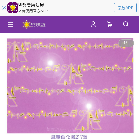
聖哲曼魔法屋
開啟APP
立刻使用官方APP
0
1
/
1