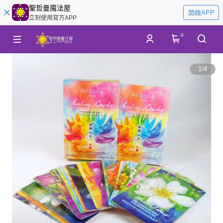
聖哲曼魔法屋
開啟APP
立刻使用官方APP
0
1
/
4