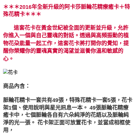
付款後門市自取
＊＊＊2016年全新升級的阿卡莎脈輪花精療癒卡＋特
免運費
殊花精卡＊＊＊
這套花卡在黃金世紀被全面的更新並升級，允許
你進入一個與自己靈魂的對話。透過與高頻振動的植
物花朶能量一起工作，這套花卡將打開你的覺知，提
醒你榮耀你的靈魂真實的渴望並滋養你溫和敏感的
心。
商品內含：
脈輪花精卡一套共有49張，特殊花精卡一套5張，花卡
架1個、使用說明與星光訊息一本。
49張脈輪花精療
癒卡中，七個脈輪各自有六朵純淨的花語以及脈輪純
淨的光一張。
花卡架正面可放置花卡，並當成相框使
用，