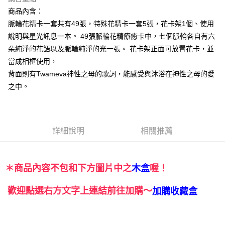
Apple Pay
商品內含：
脈輪花精卡一套共有49張，特殊花精卡一套5張，花卡架1個、使用
街口支付
說明與星光訊息一本。 49張脈輪花精療癒卡中，七個脈輪各自有六
悠遊付
朵純淨的花語以及脈輪純淨的光一張。 花卡架正面可放置花卡，並
當成相框使用，
ATM付款
背面則有Twameva神性之母的歌詞，能感受與沐浴在神性之母的愛
之中。
運送方式
全家取貨付款
每筆NT$80，滿NT$3,000(含以上)免運費
詳細說明
相關推薦
7-11取貨付款
每筆NT$80，滿NT$3,000(含以上)免運費
＊商品內容不包和下方圖片中之
喔！
木盒
賣家宅配幫您送（台灣）
每筆NT$80，滿NT$3,000(含以上)免運費
歡迎點選右方文字上連結前往加購～
加購收藏盒
郵局幫你送（離島）
每筆NT$80，滿NT$3,000(含以上)免運費