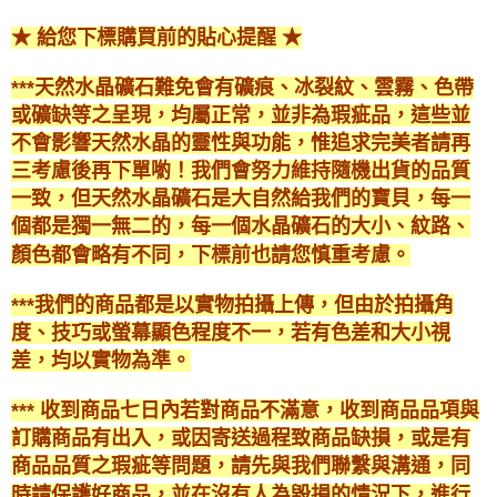
★ 給您下標購買前的貼心提醒 ★
***天然水晶礦石難免會有礦痕、冰裂紋、雲霧、色帶
或礦缺等之呈現，均屬正常，並非為瑕疵品，這些並
不會影響天然水晶的靈性與功能，惟追求完美者請再
三考慮後再下單喲！我們會努力維持隨機出貨的品質
一致，但天然水晶礦石是大自然給我們的寶貝，每一
個都是獨一無二的，每一個水晶礦石的大小、紋路、
顏色都會略有不同，下標前也請您慎重考慮。
***我們的商品都是以實物拍攝上傳，但由於拍攝角
度、技巧或螢幕顯色程度不一，若有色差和大小視
差，均以實物為準。
*** 收到商品七日內若對商品不滿意，收到商品品項與
訂購商品有出入，或因寄送過程致商品缺損，或是有
商品品質之瑕疵等問題，請先與我們聯繫與溝通，同
時請保護好商品，並在沒有人為毀損的情況下，進行