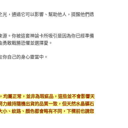
之光，通過它可以影響、幫助他人，提醒他們透
來源。你被這套神諭卡所吸引是因為你已經準備
由勇敢戰勝恐懼並選擇愛。
在你自己的身心靈當中。
現，均屬正常，並非為瑕疵品，這些並不會影響天
努力維持隨機出貨的品質一致，但天然水晶礦石
大小、紋路、顏色都會略有不同，下標前也請您