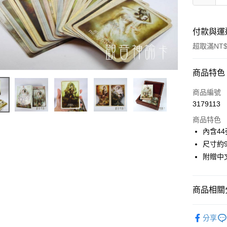
付款與運
超取滿NT$
付款方式
商品特色
信用卡一
商品編號
3179113
超商取貨
商品特色
LINE Pay
內含4
尺寸約9.
Apple Pay
附贈中
街口支付
悠遊付
商品相關分
ATM付款
占卜｜♣盧
分享