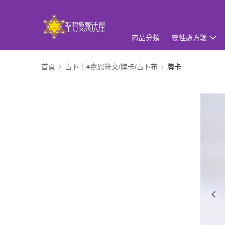
商品分類
靈性處方箋
首頁
占卜｜♣盧恩符文/牌卡/占卜布
牌卡