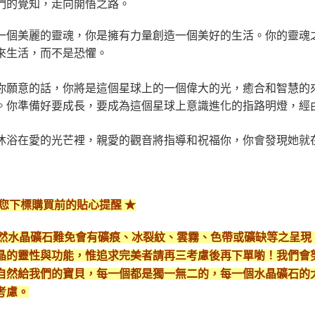
們的覺知，走向開悟之路。
一個美麗的靈魂，你是擁有力量創造一個美好的生活。
你的靈魂
來生活，而不是恐懼。
你願意的話，你將是這個星球上的一個偉大的光，癒合和智慧的
。你準備好要成長，要成為這個星球上意識進化的指路明燈，經
沐浴在愛的光芒裡，親愛的觀音將指導和祝福你，你會發現她就
給您下標購買前的貼心提醒 ★
*天然水晶礦石難免會有礦痕、冰裂紋、雲霧、色帶或礦缺等之呈
晶的靈性與功能，惟追求完美者請再三考慮後再下單喲！我們會
自然給我們的寶貝，每一個都是獨一無二的，每一個水晶礦石的
考慮。