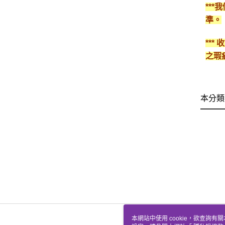
**
準。
**
之瑕
本分類
本網站中使用 cookie，欲查詢有關