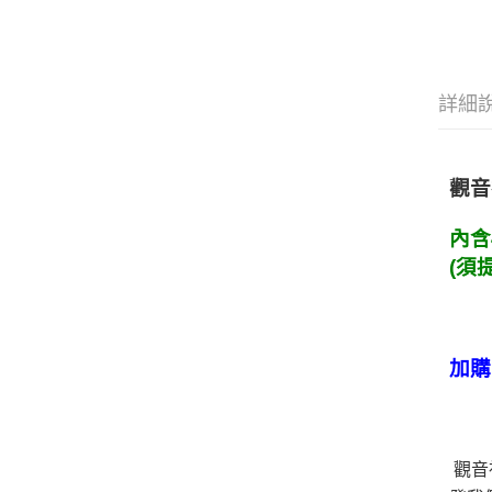
詳細
觀音
內含
(須
加購
觀音