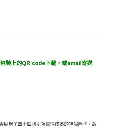
付款
0，滿NT$3,000(含以上)免運費
付款
0，滿NT$3,000(含以上)免運費
幫您送（台灣）
0，滿NT$3,000(含以上)免運費
裝上的QR code下載，或email寄送
送（離島）
0，滿NT$3,000(含以上)免運費
市自取
容展現了四十四張引領靈性成長的神諭圖卡。啟