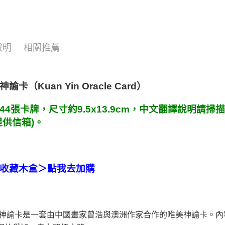
運送方式
全家取貨
每筆NT$8
說明
相關推薦
7-11取貨
每筆NT$8
神諭卡
（
Kuan Yin Oracle Card
）
賣家宅配
每筆NT$8
44張卡牌，尺寸約9.5x13.9cm
，中文翻譯說明請掃描包
提供信箱)。
郵局幫你
每筆NT$8
付款後門
收藏木盒＞
點我去加購
免運費
神諭卡是一套由中國畫家曾浩與澳洲作家合作的唯美神諭卡。內