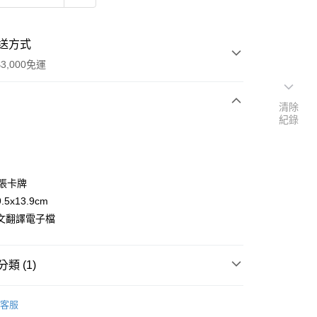
送方式
3,000免運
清除
紀錄
次付款
付款
4張卡牌
5x13.9cm
文翻譯電子檔
類 (1)
恩符文/牌卡/占卜布
牌卡
客服