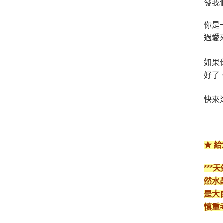
發我
你是
過愛
如果
好了
快來
★ 
**
然水
是大
慎重